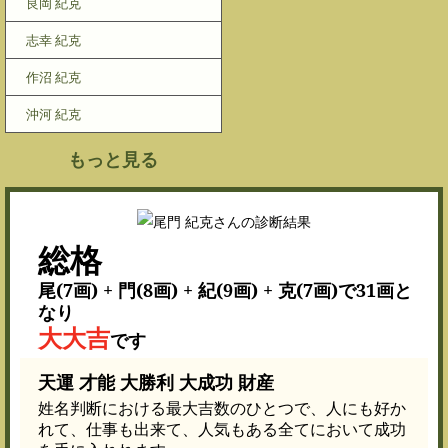
良岡 紀克
志幸 紀克
作沼 紀克
沖河 紀克
もっと見る
総格
尾(7画) + 門(8画) + 紀(9画) + 克(7画)で31画と
なり
大大吉
です
天運 才能 大勝利 大成功 財産
姓名判断における最大吉数のひとつで、人にも好か
れて、仕事も出来て、人気もある全てにおいて成功