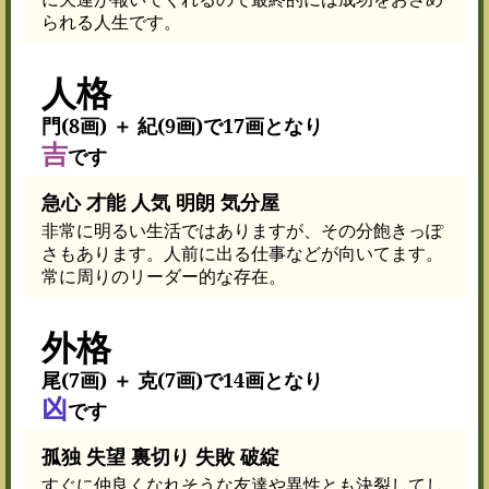
られる人生です。
人格
門(8画) ＋ 紀(9画)で17画となり
吉
です
急心 才能 人気 明朗 気分屋
非常に明るい生活ではありますが、その分飽きっぽ
さもあります。人前に出る仕事などが向いてます。
常に周りのリーダー的な存在。
外格
尾(7画) ＋ 克(7画)で14画となり
凶
です
孤独 失望 裏切り 失敗 破綻
すぐに仲良くなれそうな友達や異性とも決裂してし