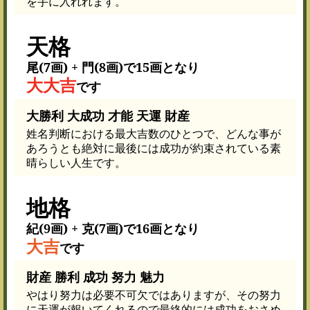
を手に入れれます。
天格
尾(7画) + 門(8画)で15画となり
大大吉
です
大勝利 大成功 才能 天運 財産
姓名判断における最大吉数のひとつで、どんな事が
あろうとも絶対に最後には成功が約束されている素
晴らしい人生です。
地格
紀(9画) + 克(7画)で16画となり
大吉
です
財産 勝利 成功 努力 魅力
やはり努力は必要不可欠ではありますが、その努力
に天運が報いてくれるので最終的には成功をおさめ