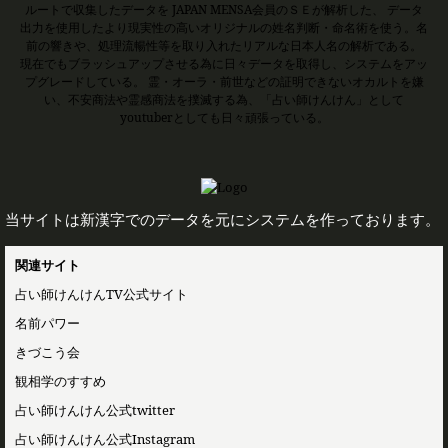
ルートで収集したデータを JAPAN MENSA会員のＳＥが解析した、 データ
出力を使用したより現実性の高いオリジナルの姓名判断・命名術を使う。名
前の響きや、処理流暢性等を取り入れたリアルな日本人名の解析である。
現在でもブラッシュアップさせる為に日々データを取得し、システムをアッ
プグレードしている。 霊・オーラ・前世などの証明できないオカルトを嫌
い、不安商法や霊感商法を撲滅する為、「占い師けんけん」として
youtuberとしても日々頑張っている。
当サイトは新漢字でのデータを元にシステムを作っております。
関連サイト
占い師けんけんTV公式サイト
名前パワー
きづこう会
観相学のすすめ
占い師けんけん公式twitter
占い師けんけん公式Instagram