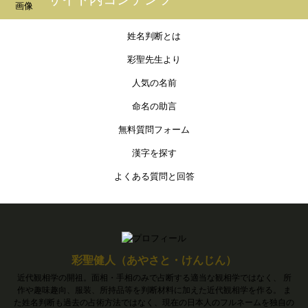
姓名判断とは
彩聖先生より
人気の名前
命名の助言
無料質問フォーム
漢字を探す
よくある質問と回答
彩聖健人（あやさと・けんじん）
近代観相学の開祖。面相・手相のみで占断する適当な観相学ではなく、 所
作や趣味趣向、服装、所持品等を判断材料に加えた近代観相学を作る。 ま
た姓名判断も過去の占術方法ではなく、現在の日本人のフルネームを独自の