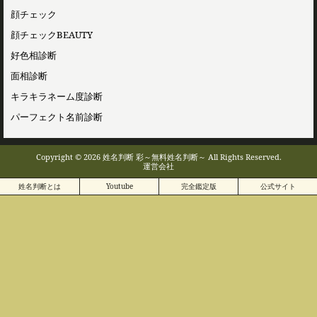
顔チェック
顔チェックBEAUTY
好色相診断
面相診断
キラキラネーム度診断
パーフェクト名前診断
Copyright © 2026 姓名判断 彩～無料姓名判断～ All Rights Reserved.
運営会社
姓名判断とは
Youtube
完全鑑定版
公式サイト