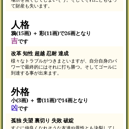
て財産も失います。
人格
鴉(15画) ＋ 彩(11画)で26画となり
吉
です
改革 知性 超越 忍耐 達成
様々なトラブルがつきまといますが、自分自身のパ
ワーで最終的にはそれに打ち勝つ。そしてゴールに
到達する事が出来ます。
外格
小(3画) ＋ 雪(11画)で14画となり
凶
です
孤独 失望 裏切り 失敗 破綻
すぐに仲良くなれそうな友達や異性とも決裂してし