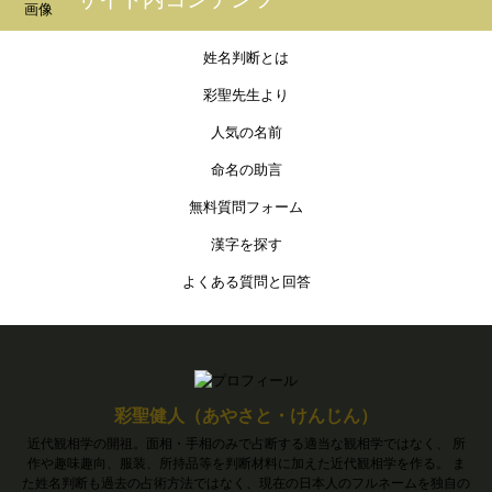
姓名判断とは
彩聖先生より
人気の名前
命名の助言
無料質問フォーム
漢字を探す
よくある質問と回答
彩聖健人（あやさと・けんじん）
近代観相学の開祖。面相・手相のみで占断する適当な観相学ではなく、 所
作や趣味趣向、服装、所持品等を判断材料に加えた近代観相学を作る。 ま
た姓名判断も過去の占術方法ではなく、現在の日本人のフルネームを独自の