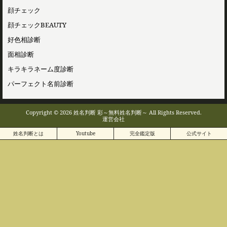
顔チェック
顔チェックBEAUTY
好色相診断
面相診断
キラキラネーム度診断
パーフェクト名前診断
Copyright © 2026 姓名判断 彩～無料姓名判断～ All Rights Reserved.
運営会社
姓名判断とは
Youtube
完全鑑定版
公式サイト