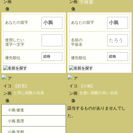
字検索
あなたの苗字
あなたの苗字
使用したい
名前の
漢字一文字
平仮名
優先順位
優先順位
【彩雪】
【小鴉】
と同じ画数の名前
を使い画数の良い名前
該当するものがありませんでし
小鴉 健進
た。
小鴉 凰理
小鴉 蛍都