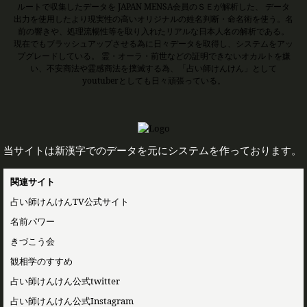
ルートで収集したデータを JAPAN MENSA会員のＳＥが解析した、 データ
出力を使用したより現実性の高いオリジナルの姓名判断・命名術を使う。名
前の響きや、処理流暢性等を取り入れたリアルな日本人名の解析である。
現在でもブラッシュアップさせる為に日々データを取得し、システムをアッ
プグレードしている。 霊・オーラ・前世などの証明できないオカルトを嫌
い、不安商法や霊感商法を撲滅する為、「占い師けんけん」として
youtuberとしても日々頑張っている。
当サイトは新漢字でのデータを元にシステムを作っております。
関連サイト
占い師けんけんTV公式サイト
名前パワー
きづこう会
観相学のすすめ
占い師けんけん公式twitter
占い師けんけん公式Instagram