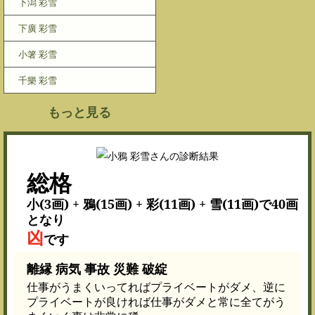
下潟 彩雪
下廣 彩雪
小箸 彩雪
千樂 彩雪
もっと見る
総格
小(3画) + 鴉(15画) + 彩(11画) + 雪(11画)で40画
となり
凶
です
離縁 病気 事故 災難 破綻
仕事がうまくいってればプライベートがダメ、逆に
プライベートが良ければ仕事がダメと常に全てがう