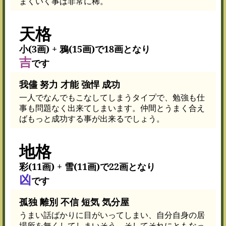
まくいく事は非常に稀。
天格
小(3画) + 鴉(15画)で18画となり
吉
です
我儘 努力 才能 強悍 成功
一人でなんでもこなしてしまうタイプで、勉強も仕
事も問題なく出来てしまいます。仲間とうまく合え
ばもっと成功する事が出来るでしょう。
地格
彩(11画) + 雪(11画)で22画となり
凶
です
孤独 離別 不信 短気 気分屋
うまい話ばかりに目がいってしまい、自分自身の居
場所を無くしてしまいそう。そしてそれにともなっ