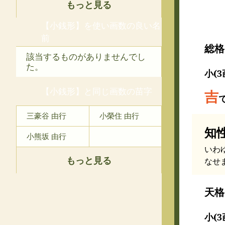
もっと見る
【小銭形】を使い画数の良い名
前
総格
該当するものがありませんでし
た。
小(3
【小銭形】と同じ画数の苗字
吉
三豪谷 由行
小榮住 由行
知
小熊坂 由行
いわ
もっと見る
なせ
天格
小(3