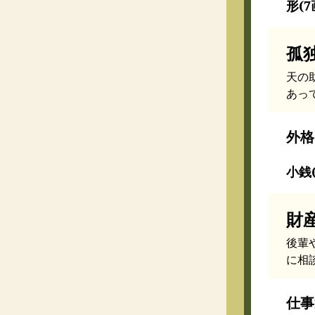
形(7
孤
天の
あっ
外格
小銭(
財
後輩
に相
仕事