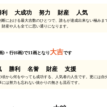
勝利 大成功 努力 財産 人気
判断における最大吉数のひとつで、誰もが達成出来ない極みま
、財産や人も全てに思い通りになります。
大吉
画) + 行(6画)で11画となり
です
気 勝利 名誉 財産 支援
の頃から何をやっても成功する、人気者の人生です。更には自
事には努力も忘れない抜かりの無さも流石です。