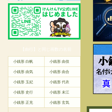
【由行】と同じ画数の名前
小
小銭形 白帆
小銭形 由伎
小銭形 由気
小銭形 由合
小銭形 玉妃
小銭形 代衣
小銭形 史行
小銭形 未江
小銭形 正充
小銭形 玄気