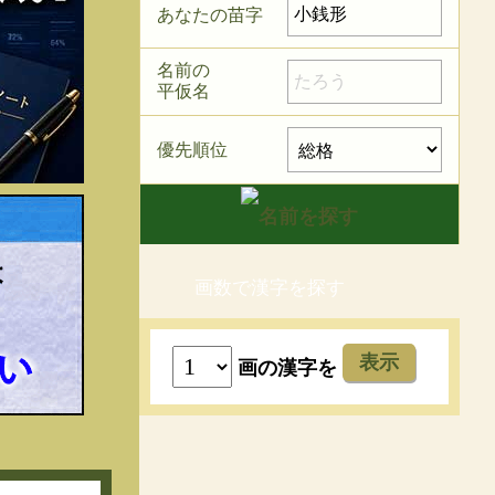
あなたの苗字
名前の
平仮名
優先順位
画数で漢字を探す
表示
画の漢字を