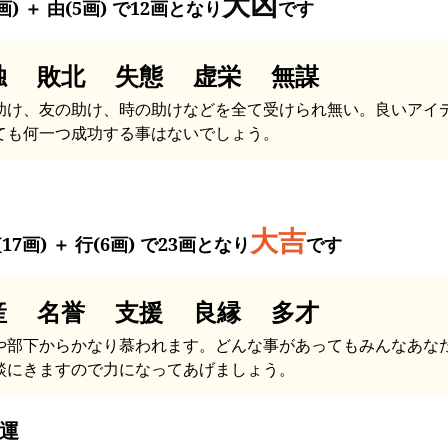
大凶
画) ＋ 由(5画) で12画となり
です
独 敗北 失態 虚栄 無謀
助け、友の助け、時の助けなどを全て受けられ無い。良いアイ
ても何一つ成功する事はないでしょう。
大吉
17画) ＋ 行(6画) で23画となり
です
産 名誉 支援 良縁 多才
や部下からかなり慕われます。どんな事があってもみんなあな
談にきますので力になってあげましょう。
運