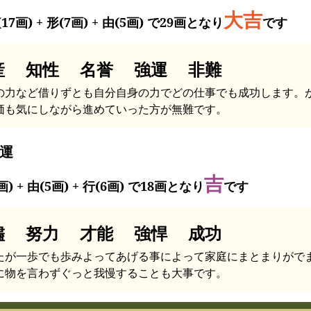
大吉
17画) + 形(7画) + 由(5画) で29画となり
です
産 知性 名誉 強運 非難
の力など借りずとも自分自身の力でどの仕事でも成功します。
価も気にしながら進めていった方が無難です。
運
吉
画) + 由(5画) + 行(6画) で18画となり
です
儘 努力 才能 強悍 成功
たが一歩でも歩みよってあげる事によって家庭にまとまりがで
に物を言わずぐっと我慢することも大事です。