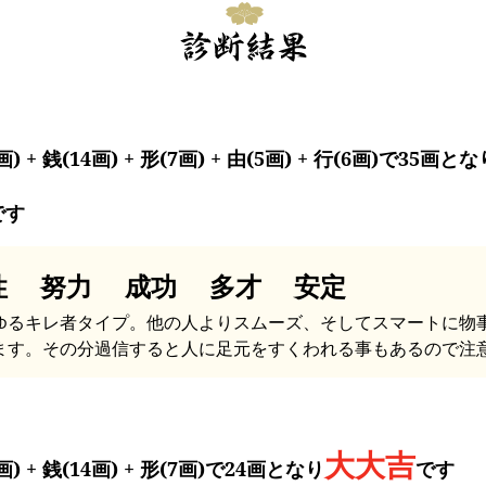
画) + 銭(14画) + 形(7画) + 由(5画) + 行(6画)で35画とな
です
性 努力 成功 多才 安定
ゆるキレ者タイプ。他の人よりスムーズ、そしてスマートに物
ます。その分過信すると人に足元をすくわれる事もあるので注
大大吉
画) + 銭(14画) + 形(7画)で24画となり
です