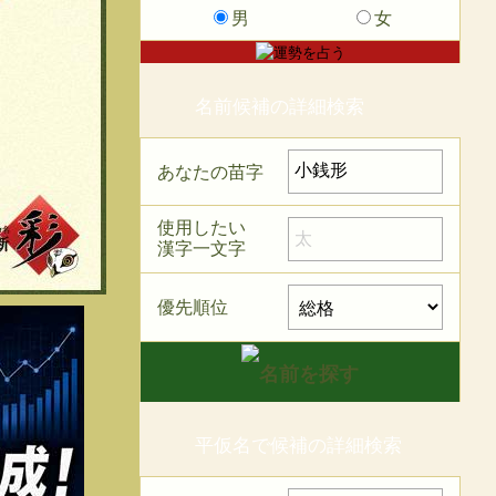
男
女
名前候補の詳細検索
あなたの苗字
使用したい
漢字一文字
優先順位
平仮名で候補の詳細検索