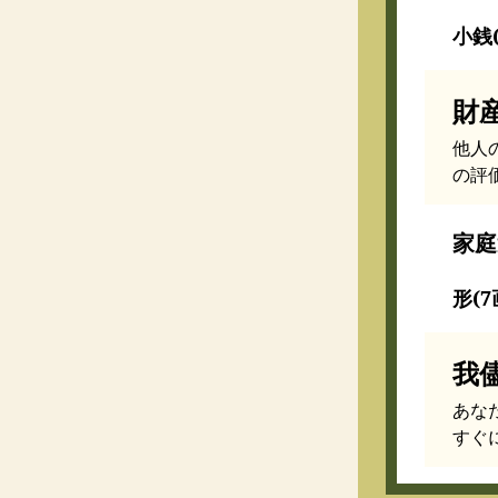
小銭(
財
他人
の評
家庭
形(7
我
あな
すぐ