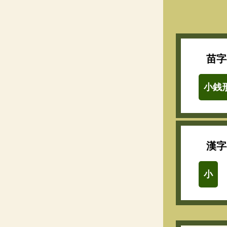
苗字
小銭
漢字
小