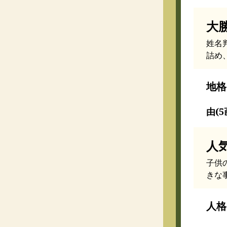
大
姓名
詰め
地格
由(5
人
子供
きな
人格