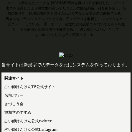
ルートで収集したデータを JAPAN MENSA会員のＳＥが解析した、 データ
出力を使用したより現実性の高いオリジナルの姓名判断・命名術を使う。名
前の響きや、処理流暢性等を取り入れたリアルな日本人名の解析である。
現在でもブラッシュアップさせる為に日々データを取得し、システムをアッ
プグレードしている。 霊・オーラ・前世などの証明できないオカルトを嫌
い、不安商法や霊感商法を撲滅する為、「占い師けんけん」として
youtuberとしても日々頑張っている。
当サイトは新漢字でのデータを元にシステムを作っております。
関連サイト
占い師けんけんTV公式サイト
名前パワー
きづこう会
観相学のすすめ
占い師けんけん公式twitter
占い師けんけん公式Instagram