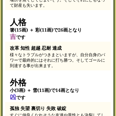
て財産も失います。
人格
箸(15画) ＋ 彩(11画)で26画となり
吉
です
改革 知性 超越 忍耐 達成
様々なトラブルがつきまといますが、自分自身のパ
ワーで最終的にはそれに打ち勝つ。そしてゴールに
到達する事が出来ます。
外格
小(3画) ＋ 雪(11画)で14画となり
凶
です
孤独 失望 裏切り 失敗 破綻
すぐに仲良くなれそうな友達や異性とも決裂してし