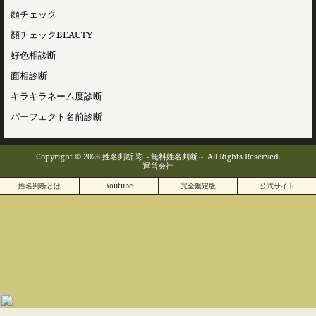
顔チェック
顔チェックBEAUTY
好色相診断
面相診断
キラキラネーム度診断
パーフェクト名前診断
Copyright © 2026 姓名判断 彩～無料姓名判断～ All Rights Reserved.
運営会社
姓名判断とは
Youtube
完全鑑定版
公式サイト