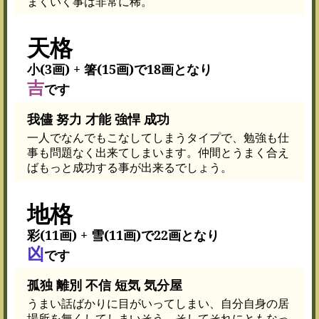
まくいく事は非常に稀。
天格
小(3画) + 箸(15画)で18画となり
吉
です
我儘 努力 才能 強悍 成功
一人でなんでもこなしてしまうタイプで、勉強も仕
事も問題なく出来てしまいます。仲間とうまく合え
ばもっと成功する事が出来るでしょう。
地格
彩(11画) + 雪(11画)で22画となり
凶
です
孤独 離別 不信 短気 気分屋
うまい話ばかりに目がいってしまい、自分自身の居
場所を無くしてしまいそう。そしてそれにともなっ