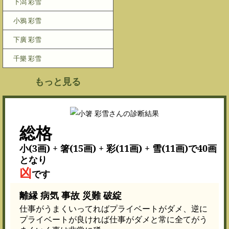
下潟 彩雪
小鴉 彩雪
下廣 彩雪
千樂 彩雪
もっと見る
総格
小(3画) + 箸(15画) + 彩(11画) + 雪(11画)で40画
となり
凶
です
離縁 病気 事故 災難 破綻
仕事がうまくいってればプライベートがダメ、逆に
プライベートが良ければ仕事がダメと常に全てがう