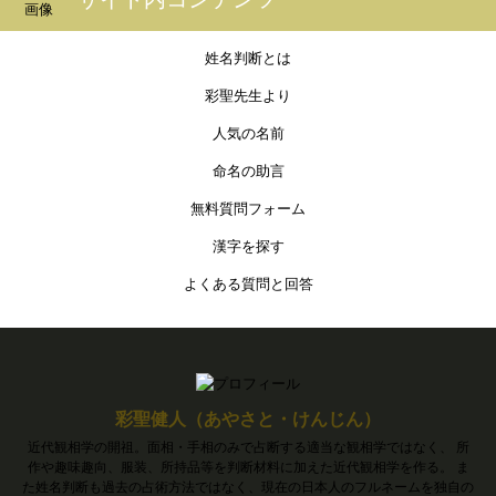
姓名判断とは
彩聖先生より
人気の名前
命名の助言
無料質問フォーム
漢字を探す
よくある質問と回答
彩聖健人（あやさと・けんじん）
近代観相学の開祖。面相・手相のみで占断する適当な観相学ではなく、 所
作や趣味趣向、服装、所持品等を判断材料に加えた近代観相学を作る。 ま
た姓名判断も過去の占術方法ではなく、現在の日本人のフルネームを独自の