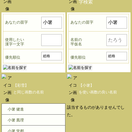
字検索
あなたの苗字
あなたの苗字
使用したい
名前の
漢字一文字
平仮名
優先順位
優先順位
【彩雪】
【小箸】
と同じ画数の名前
を使い画数の良い名前
該当するものがありませんでし
小箸 健進
た。
小箸 凰理
小箸 蛍都