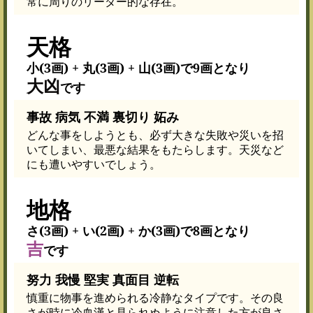
常に周りのリーダー的な存在。
天格
小(3画) + 丸(3画) + 山(3画)で9画となり
大凶
です
事故 病気 不満 裏切り 妬み
どんな事をしようとも、必ず大きな失敗や災いを招
いてしまい、最悪な結果をもたらします。天災など
にも遭いやすいでしょう。
地格
さ(3画) + い(2画) + か(3画)で8画となり
吉
です
努力 我慢 堅実 真面目 逆転
慎重に物事を進められる冷静なタイプです。その良
さが時に冷血漢と見られぬように注意した方が良さ