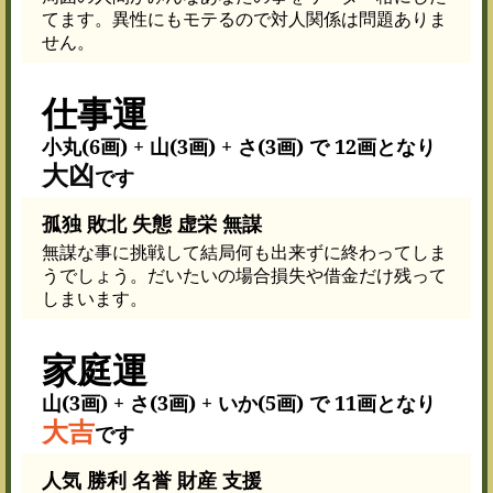
てます。異性にもモテるので対人関係は問題ありま
せん。
仕事運
小丸(6画) + 山(3画) + さ(3画) で 12画となり
大凶
です
孤独 敗北 失態 虚栄 無謀
無謀な事に挑戦して結局何も出来ずに終わってしま
うでしょう。だいたいの場合損失や借金だけ残って
しまいます。
家庭運
山(3画) + さ(3画) + いか(5画) で 11画となり
大吉
です
人気 勝利 名誉 財産 支援