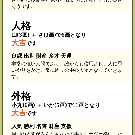
そうです。
人格
山(3画) ＋ さ(3画)で6画となり
大吉
です
良縁 出世 財産 多才 天運
非常に強い人間であり、誰からも信用され、人に思
いやりをかけ、常に周りの中心人物となっていきま
す。
外格
小丸(6画) ＋ いか(5画)で11画となり
大吉
です
人気 勝利 名誉 財産 支援
周囲の人間がみんなあなたの事をリーダー格にした