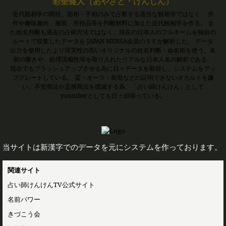
彩聖健人（あやさと・けんじん）
近代観相学の開祖。面相・手相のみで占断する適当な観相学ではなく、 所
作や趣味趣向、服装、所持品等を判断材料に加えた近代観相学を作る。 ま
た姓名判断も過去の占術方法ではなく、現在の日本人のフルネームを独自の
ルートで収集したデータを JAPAN MENSA会員のＳＥが解析した、 データ
出力を使用したより現実性の高いオリジナルの姓名判断・命名術を使う。名
前の響きや、処理流暢性等を取り入れたリアルな日本人名の解析である。
現在でもブラッシュアップさせる為に日々データを取得し、システムをアッ
プグレードしている。 霊・オーラ・前世などの証明できないオカルトを嫌
い、不安商法や霊感商法を撲滅する為、「占い師けんけん」として
youtuberとしても日々頑張っている。
当サイトは新漢字でのデータを元にシステムを作っております。
関連サイト
占い師けんけんTV公式サイト
名前パワー
きづこう会