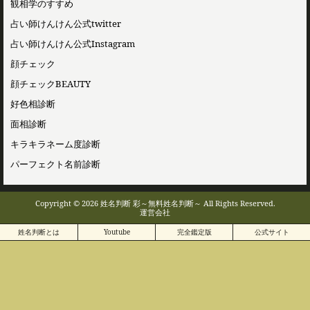
観相学のすすめ
占い師けんけん公式twitter
占い師けんけん公式Instagram
顔チェック
顔チェックBEAUTY
好色相診断
面相診断
キラキラネーム度診断
パーフェクト名前診断
Copyright © 2026 姓名判断 彩～無料姓名判断～ All Rights Reserved.
運営会社
姓名判断とは
Youtube
完全鑑定版
公式サイト