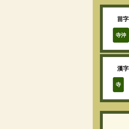
苗字
寺沖
漢字
寺