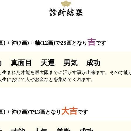
吉
画) + 沖(7画) + 釉(12画)で25画となり
です
力 真面目 天運 男気 成功
て生まれた才能を最大限までに活かす事が出来ます。その才能
人生において人やお金などを集めてくれます。
大吉
画) + 沖(7画)で13画となり
です