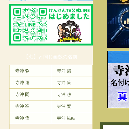
【釉】と同じ画数の名前
寺
寺沖 淼
寺沖 揚
寺沖 運
寺沖 策
寺沖 間
寺沖 惣
寺沖 凖
寺沖 賀
寺沖 偉
寺沖 結結