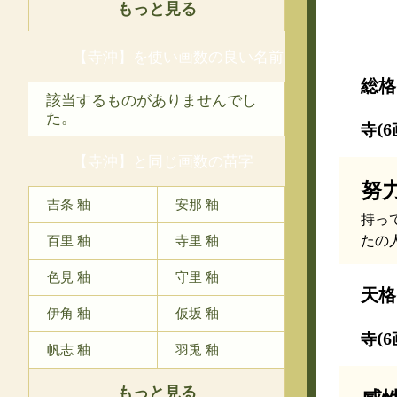
もっと見る
【寺沖】を使い画数の良い名前
総格
該当するものがありませんでし
た。
寺(6
【寺沖】と同じ画数の苗字
努
吉条 釉
安那 釉
持っ
たの
百里 釉
寺里 釉
色見 釉
守里 釉
天格
伊角 釉
仮坂 釉
寺(6
帆志 釉
羽兎 釉
もっと見る