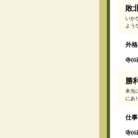
敗
いか
よう
外格
寺(6
勝
本当
にあ
仕事
寺(6