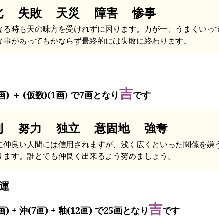
北 失敗 天災 障害 惨事
なる時も天の味方を受けれずに困ります。万が一、うまくいっ
な事があってもかならず最終的には失敗に終わります。
吉
画) ＋ (仮数)(1画) で7画となり
です
利 努力 独立 意固地 強奪
に仲良い人間には信用されますが、浅く広くといった関係を嫌
ります。誰とでも仲良く出来るよう努めましょう。
運
吉
画) + 沖(7画) + 釉(12画) で25画となり
です