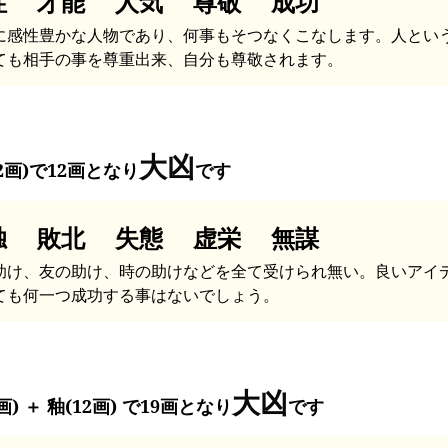
性 才能 人気 尊敬 成功
に感性豊かな人物であり、何事もそつなくこなします。人とい
ても相手の事を尊重出来、自分も尊敬されます。
大凶
12画)で12画となり
です
独 敗北 失態 虚栄 無謀
助け、友の助け、時の助けなどを全て受けられ無い。良いアイ
ても何一つ成功する事はないでしょう。
大凶
画) ＋ 釉(12画) で19画となり
です