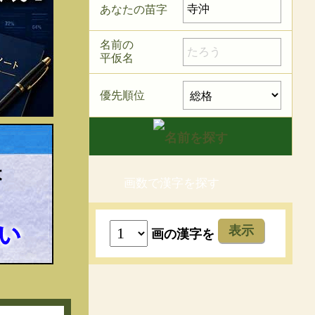
あなたの苗字
名前の
平仮名
優先順位
画数で漢字を探す
表示
画の漢字を