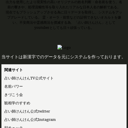
出力を使用したより現実性の高いオリジナルの姓名判断・命名術を使う。名
前の響きや、処理流暢性等を取り入れたリアルな日本人名の解析である。
現在でもブラッシュアップさせる為に日々データを取得し、システムをアッ
プグレードしている。 霊・オーラ・前世などの証明できないオカルトを嫌
い、不安商法や霊感商法を撲滅する為、「占い師けんけん」として
youtuberとしても日々頑張っている。
当サイトは新漢字でのデータを元にシステムを作っております。
関連サイト
占い師けんけんTV公式サイト
名前パワー
きづこう会
観相学のすすめ
占い師けんけん公式twitter
占い師けんけん公式Instagram
顔チェック