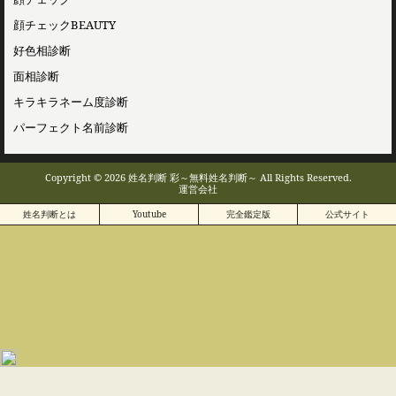
顔チェックBEAUTY
好色相診断
面相診断
キラキラネーム度診断
パーフェクト名前診断
Copyright © 2026 姓名判断 彩～無料姓名判断～ All Rights Reserved.
運営会社
姓名判断とは
Youtube
完全鑑定版
公式サイト