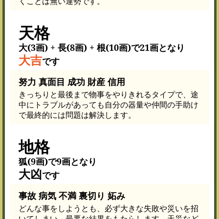
くことは無い運勢です。
天格
大(3画) + 長(8画) + 根(10画)で21画となり
大吉
です
努力 真面目 成功 財産 信用
きっちりと最後まで物事をやりきれるタイプで、途
中にトラブルがあっても自分の器量や仲間の手助け
で最終的には問題は解決します。
地格
狐(9画)で9画となり
大凶
です
事故 病気 不満 裏切り 妬み
どんな事をしようとも、必ず大きな失敗や災いを招
いてしまい、最悪な結果をもたらします。天災など