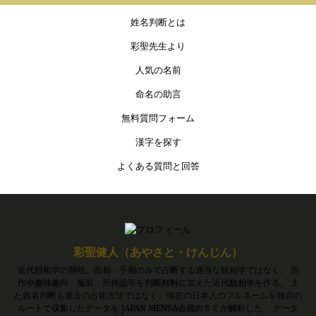
姓名判断とは
彩聖先生より
人気の名前
命名の助言
無料質問フォーム
漢字を探す
よくある質問と回答
彩聖健人（あやさと・けんじん）
近代観相学の開祖。面相・手相のみで占断する適当な観相学ではなく、 所
作や趣味趣向、服装、所持品等を判断材料に加えた近代観相学を作る。 ま
た姓名判断も過去の占術方法ではなく、現在の日本人のフルネームを独自の
ルートで収集したデータを JAPAN MENSA会員のＳＥが解析した、 データ