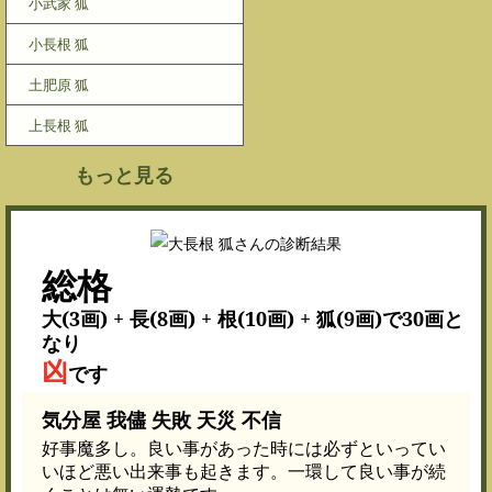
小武家 狐
小長根 狐
土肥原 狐
上長根 狐
もっと見る
総格
大(3画) + 長(8画) + 根(10画) + 狐(9画)で30画と
なり
凶
です
気分屋 我儘 失敗 天災 不信
好事魔多し。良い事があった時には必ずといってい
いほど悪い出来事も起きます。一環して良い事が続