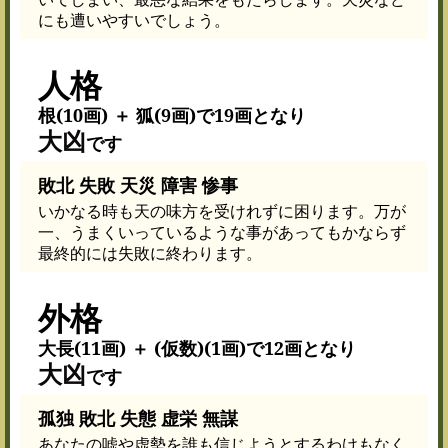
にも遭いやすいでしょう。
人格
根(10画) ＋ 狐(9画)で19画となり
大凶
です
敗北 失敗 天災 障害 惨事
いかなる時も天の味方を受けれずに困ります。万が
一、うまくいっているような事があってもかならず
最終的には失敗に終わります。
外格
大長(11画) ＋ (仮数)(1画)で12画となり
大凶
です
孤独 敗北 失態 虚栄 無謀
あなたの嘘や虚勢を誰も信じようとするわけもなく