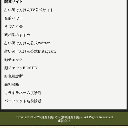
関連サイト
占い師けんけんTV公式サイト
名前パワー
きづこう会
観相学のすすめ
占い師けんけん公式twitter
占い師けんけん公式Instagram
顔チェック
顔チェックBEAUTY
好色相診断
面相診断
キラキラネーム度診断
パーフェクト名前診断
Copyright © 2026 姓名判断 彩～無料姓名判断～ All Rights Reserved.
運営会社