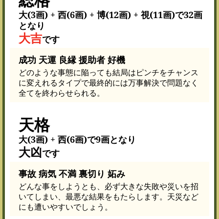
大(3画) + 西(6画) + 博(12画) + 視(11画)で32画
となり
大吉
です
成功 天運 良縁 援助者 好機
どのような事態に陥っても結局はピンチをチャンス
に変えれるタイプで最終的には万事解決で問題なく
全てを終わらせられる。
天格
大(3画) + 西(6画)で9画となり
大凶
です
事故 病気 不満 裏切り 妬み
どんな事をしようとも、必ず大きな失敗や災いを招
いてしまい、最悪な結果をもたらします。天災など
にも遭いやすいでしょう。