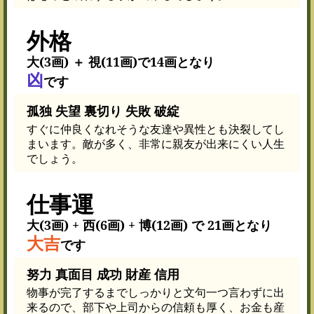
外格
大(3画) ＋ 視(11画)で14画となり
凶
です
孤独 失望 裏切り 失敗 破綻
すぐに仲良くなれそうな友達や異性とも決裂してし
まいます。敵が多く、非常に親友が出来にくい人生
でしょう。
仕事運
大(3画) + 西(6画) + 博(12画) で 21画となり
大吉
です
努力 真面目 成功 財産 信用
物事が完了するまでしっかりと文句一つ言わずに出
来るので、部下や上司からの信頼も厚く、お金も産