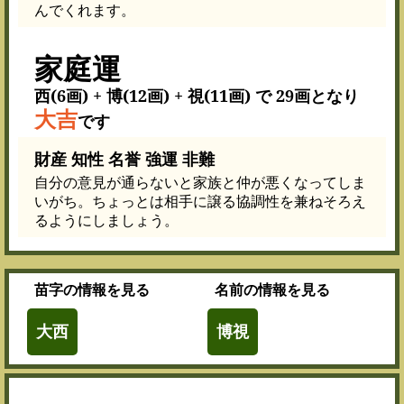
んでくれます。
家庭運
西(6画) + 博(12画) + 視(11画) で 29画となり
大吉
です
財産 知性 名誉 強運 非難
自分の意見が通らないと家族と仲が悪くなってしま
いがち。ちょっとは相手に譲る協調性を兼ねそろえ
るようにしましょう。
苗字
の情報を見る
名前
の情報を見る
大西
博視