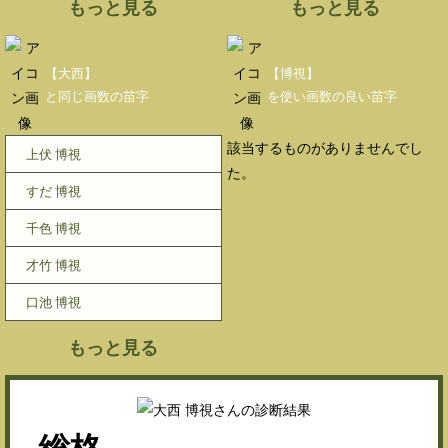
もっと見る
もっと見る
【大西】
【博視】
と同じ画数の苗字
を使い画数の良い苗字
該当するものがありませんでし
上伏 博視
た。
すだ 博視
千色 博視
才竹 博視
口池 博視
もっと見る
総格