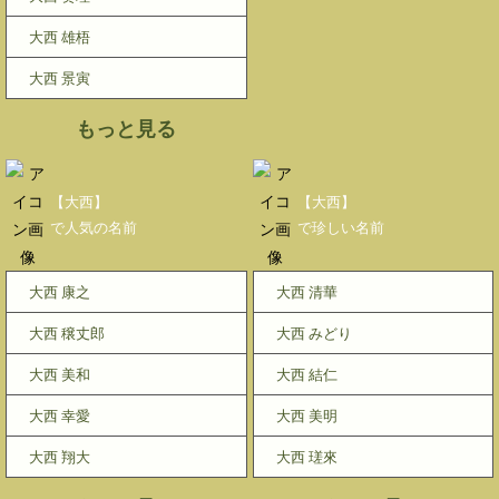
大西 雄梧
大西 景寅
もっと見る
【大西】
【大西】
で人気の名前
で珍しい名前
大西 康之
大西 清華
大西 穣丈郎
大西 みどり
大西 美和
大西 結仁
大西 幸愛
大西 美明
大西 翔大
大西 瑳來