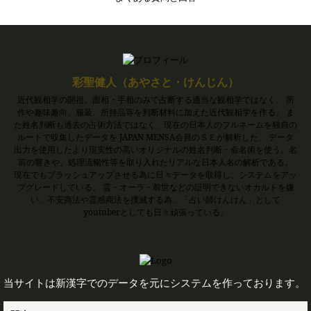
彩聖健人（あやさと・けんじん）
近代観相学の開祖。面相・手相のみで占断する適当な観相学ではなく、 所
作や趣味趣向、服装、所持品等を判断材料に加えた近代観相学を作る。 ま
た姓名判断も過去の占術方法ではなく、現在の日本人のフルネームを独自の
ルートで収集したデータを JAPAN MENSA会員のＳＥが解析した、 データ
出力を使用したより現実性の高いオリジナルの姓名判断・命名術を使う。名
前の響きや、処理流暢性等を取り入れたリアルな日本人名の解析である。
現在でもブラッシュアップさせる為に日々データを取得し、システムをアッ
プグレードしている。 霊・オーラ・前世などの証明できないオカルトを嫌
い、不安商法や霊感商法を撲滅する為、「占い師けんけん」として
youtuberとしても日々頑張っている。
当サイトは新漢字でのデータを元にシステムを作っております。