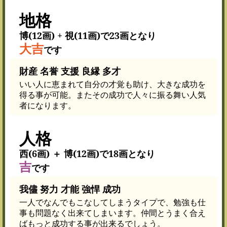
地格
博(12画) + 視(11画)で23画となり
大吉
です
財産 名誉 支援 良縁 多才
いい人に恵まれて自分の才覚も助け、大きな成功を
得る事が可能。またその成功で人々に振る舞い人気
者になります。
人格
西(6画) ＋ 博(12画)で18画となり
吉
です
我儘 努力 才能 強悍 成功
一人でなんでもこなしてしまうタイプで、勉強も仕
事も問題なく出来てしまいます。仲間とうまく合え
ばもっと成功する事が出来るでしょう。