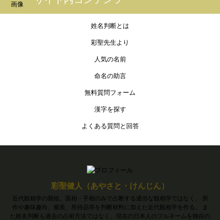
姓名判断とは
彩聖先生より
人気の名前
命名の助言
無料質問フォーム
漢字を探す
よくある質問と回答
彩聖健人（あやさと・けんじん）
近代観相学の開祖。面相・手相のみで占断する適当な観相学ではなく、 所
作や趣味趣向、服装、所持品等を判断材料に加えた近代観相学を作る。 ま
た姓名判断も過去の占術方法ではなく、現在の日本人のフルネームを独自の