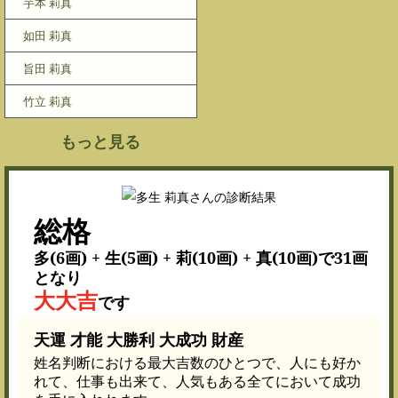
芋本 莉真
如田 莉真
旨田 莉真
竹立 莉真
もっと見る
総格
多(6画) + 生(5画) + 莉(10画) + 真(10画)で31画
となり
大大吉
です
天運 才能 大勝利 大成功 財産
姓名判断における最大吉数のひとつで、人にも好か
れて、仕事も出来て、人気もある全てにおいて成功