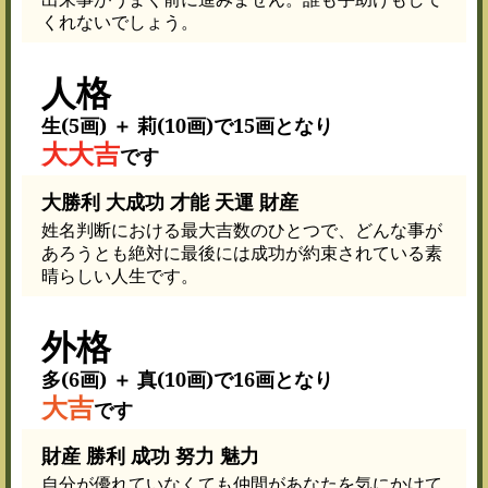
くれないでしょう。
人格
生(5画) ＋ 莉(10画)で15画となり
大大吉
です
大勝利 大成功 才能 天運 財産
姓名判断における最大吉数のひとつで、どんな事が
あろうとも絶対に最後には成功が約束されている素
晴らしい人生です。
外格
多(6画) ＋ 真(10画)で16画となり
大吉
です
財産 勝利 成功 努力 魅力
自分が優れていなくても仲間があなたを気にかけて