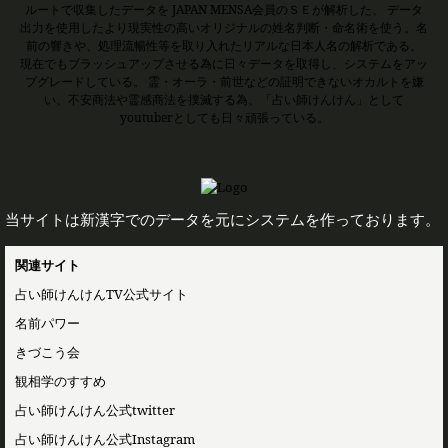
ルートで収集したデータを JAPAN MENSA会員のＳＥが解析した、 データ
出力を使用したより現実性の高いオリジナルの姓名判断・命名術を使う。名
前の響きや、処理流暢性等を取り入れたリアルな日本人名の解析である。
現在でもブラッシュアップさせる為に日々データを取得し、システムをアッ
プグレードしている。 霊・オーラ・前世などの証明できないオカルトを嫌
い、不安商法や霊感商法を撲滅する為、「占い師けんけん」として
youtuberとしても日々頑張っている。
当サイトは新漢字でのデータを元にシステムを作っております。
関連サイト
占い師けんけんTV公式サイト
名前パワー
きづこう会
観相学のすすめ
占い師けんけん公式twitter
占い師けんけん公式Instagram