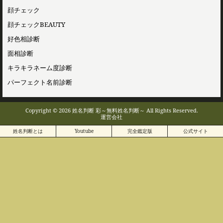
顔チェック
顔チェックBEAUTY
好色相診断
面相診断
キラキラネーム度診断
パーフェクト名前診断
Copyright © 2026 姓名判断 彩～無料姓名判断～ All Rights Reserved.
運営会社
姓名判断とは
Youtube
完全鑑定版
公式サイト