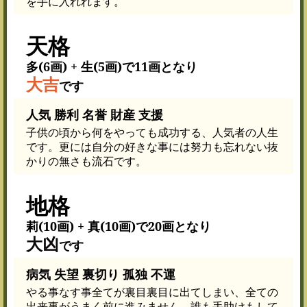
を手に入れれます。
天格
多(6画) + 生(5画)で11画となり
大吉
です
人気 勝利 名誉 財産 支援
子供の頃から何をやっても成功する、人気者の人生
です。更には自分の好きな事には努力も忘れない抜
かりの無さも流石です。
地格
莉(10画) + 真(10画)で20画となり
大凶
です
病気 失望 裏切り 孤独 不運
やる事なす事全てが裏目裏目に出てしまい、全ての
出来事がうまく前に進みません。誰も手助けもして