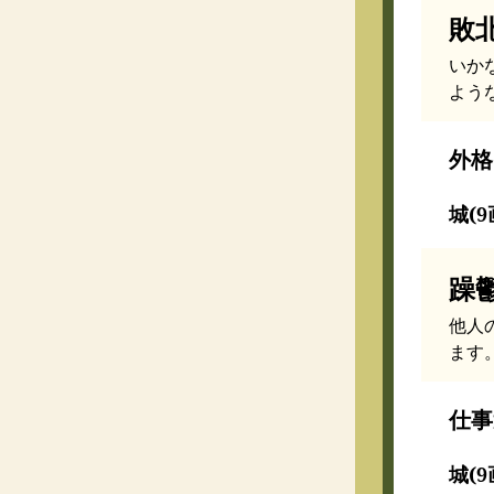
敗
いか
よう
外格
城(9
躁
他人
ます
仕事
城(9