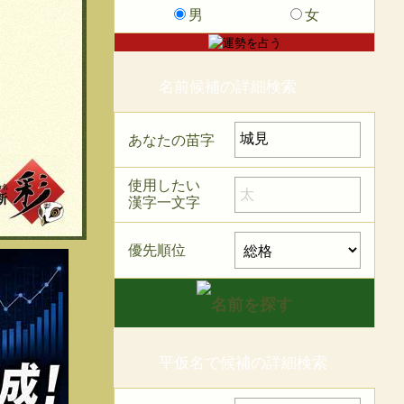
男
女
名前候補の詳細検索
あなたの苗字
使用したい
漢字一文字
優先順位
平仮名で候補の詳細検索