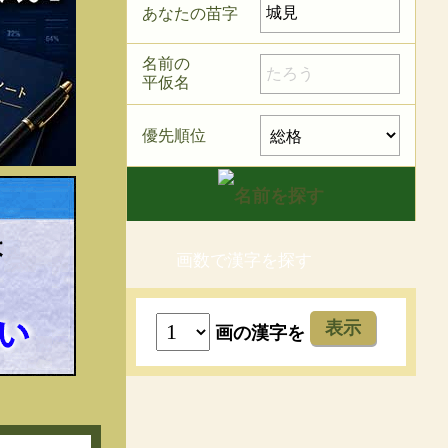
あなたの苗字
名前の
平仮名
優先順位
画数で漢字を探す
表示
画の漢字を