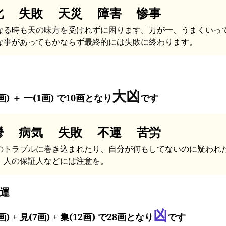
北 失敗 天災 障害 惨事
なる時も天の味方を受けれずに困ります。万が一、うまくいっ
な事があってもかならず最終的には失敗に終わります。
大凶
画) ＋ 一(1画) で10画となり
です
鬱 病気 失敗 不運 苦労
のトラブルに巻き込まれたり、自分が何もしてないのに疑われ
。人の保証人などには注意を。
運
凶
画) + 見(7画) + 集(12画) で28画となり
です