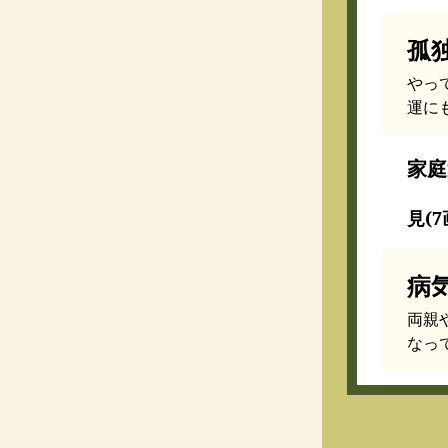
孤
やっ
運に
家庭
見(7
病
両親
なっ