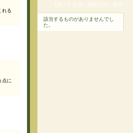
【集一】を使い画数の良い苗字
くれる
該当するものがありませんでし
た。
う点に