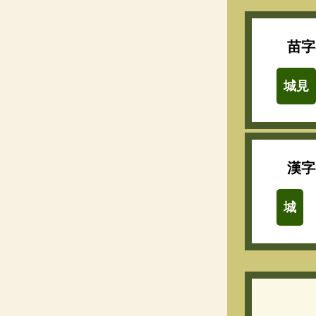
苗字
城見
漢字
城