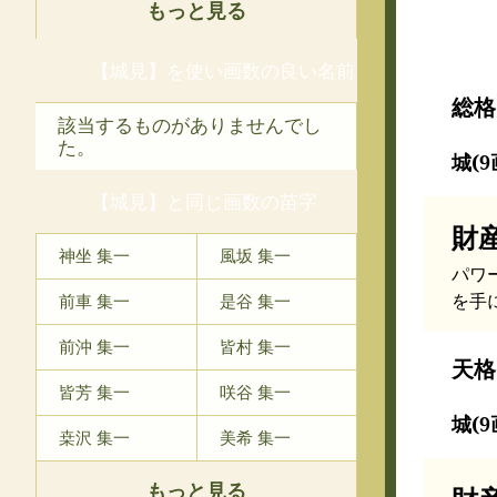
もっと見る
【城見】を使い画数の良い名前
総格
該当するものがありませんでし
た。
城(9
【城見】と同じ画数の苗字
財
神坐 集一
風坂 集一
パワ
を手
前車 集一
是谷 集一
前沖 集一
皆村 集一
天格
皆芳 集一
咲谷 集一
城(9
桒沢 集一
美希 集一
もっと見る