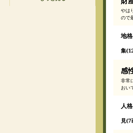
財
やは
ので
地格
集(1
感
非常
おい
人格
見(7