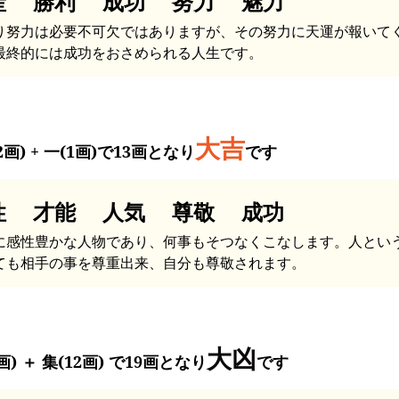
産 勝利 成功 努力 魅力
り努力は必要不可欠ではありますが、その努力に天運が報いて
最終的には成功をおさめられる人生です。
大吉
2画) + 一(1画)で13画となり
です
性 才能 人気 尊敬 成功
に感性豊かな人物であり、何事もそつなくこなします。人とい
ても相手の事を尊重出来、自分も尊敬されます。
大凶
画) ＋ 集(12画) で19画となり
です