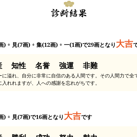
大吉
画) + 見(7画) + 集(12画) + 一(1画)で29画となり
産 知性 名誉 強運 非難
ーに溢れ、自分に非常に自信のある人間です。その人間力で全
に入れれますが、人への感謝を忘れがちです。
大吉
画) + 見(7画)で16画となり
です