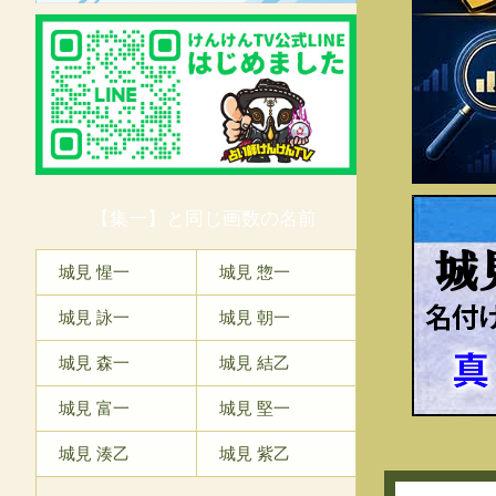
【集一】と同じ画数の名前
城
城見 惺一
城見 惣一
城見 詠一
城見 朝一
城見 森一
城見 結乙
城見 富一
城見 堅一
城見 湊乙
城見 紫乙