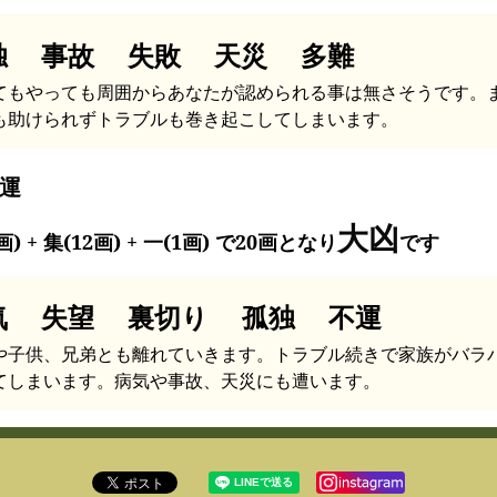
独 事故 失敗 天災 多難
てもやっても周囲からあなたが認められる事は無さそうです。
も助けられずトラブルも巻き起こしてしまいます。
運
大凶
画) + 集(12画) + 一(1画) で20画となり
です
気 失望 裏切り 孤独 不運
や子供、兄弟とも離れていきます。トラブル続きで家族がバラ
てしまいます。病気や事故、天災にも遭います。