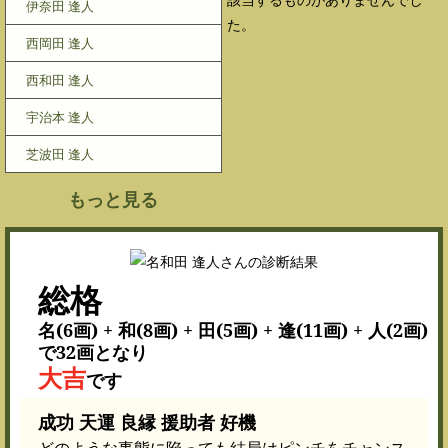
伊奈田 逢人
た。
西岡田 逢人
西和田 逢人
宇治本 逢人
芝波田 逢人
もっと見る
総格
名(6画) + 和(8画) + 田(5画) + 逢(11画) + 人(2画)
で32画となり
大吉
です
成功 天運 良縁 援助者 好機
どのような事態に陥っても結局はピンチをチャンス