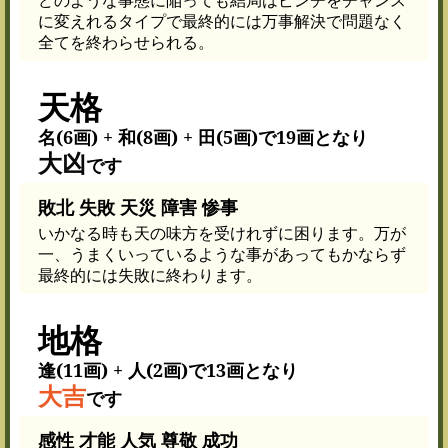
に変えれるタイプで最終的には万事解決で問題なく
全てを終わらせられる。
天格
名(6画) + 和(8画) + 田(5画)で19画となり
大凶
です
敗北 失敗 天災 障害 惨事
いかなる時も天の味方を受けれずに困ります。万が
一、うまくいっているような事があってもかならず
最終的には失敗に終わります。
地格
逢(11画) + 人(2画)で13画となり
大吉
です
感性 才能 人気 尊敬 成功