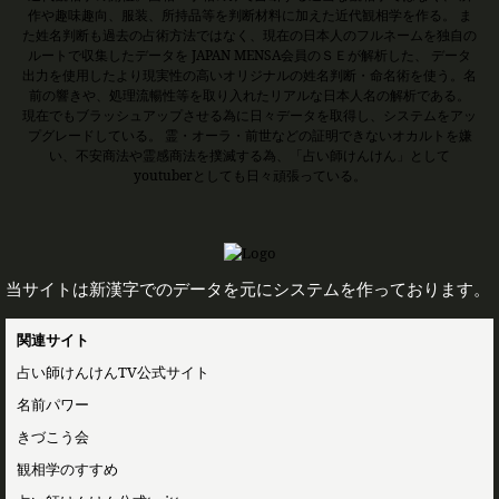
作や趣味趣向、服装、所持品等を判断材料に加えた近代観相学を作る。 ま
た姓名判断も過去の占術方法ではなく、現在の日本人のフルネームを独自の
ルートで収集したデータを JAPAN MENSA会員のＳＥが解析した、 データ
出力を使用したより現実性の高いオリジナルの姓名判断・命名術を使う。名
前の響きや、処理流暢性等を取り入れたリアルな日本人名の解析である。
現在でもブラッシュアップさせる為に日々データを取得し、システムをアッ
プグレードしている。 霊・オーラ・前世などの証明できないオカルトを嫌
い、不安商法や霊感商法を撲滅する為、「占い師けんけん」として
youtuberとしても日々頑張っている。
当サイトは新漢字でのデータを元にシステムを作っております。
関連サイト
占い師けんけんTV公式サイト
名前パワー
きづこう会
観相学のすすめ