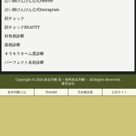
占い師けんけん公式twitter
占い師けんけん公式Instagram
顔チェック
顔チェックBEAUTY
好色相診断
面相診断
キラキラネーム度診断
パーフェクト名前診断
Copyright © 2026 姓名判断 彩～無料姓名判断～ All Rights Reserved.
運営会社
姓名判断とは
Youtube
完全鑑定版
公式サイト