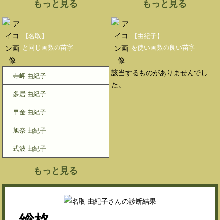
もっと見る
もっと見る
【名取】
【由紀子】
と同じ画数の苗字
を使い画数の良い苗字
該当するものがありませんでし
寺岬 由紀子
た。
多居 由紀子
早金 由紀子
旭奈 由紀子
式波 由紀子
もっと見る
総格