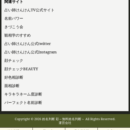
関連サイト
占い師けんけんTV公式サイト
名前パワー
きづこう会
観相学のすすめ
占い師けんけん公式twitter
占い師けんけん公式Instagram
顔チェック
顔チェックBEAUTY
好色相診断
面相診断
キラキラネーム度診断
パーフェクト名前診断
Copyright © 2026 姓名判断 彩～無料姓名判断～ All Rights Reserved.
運営会社