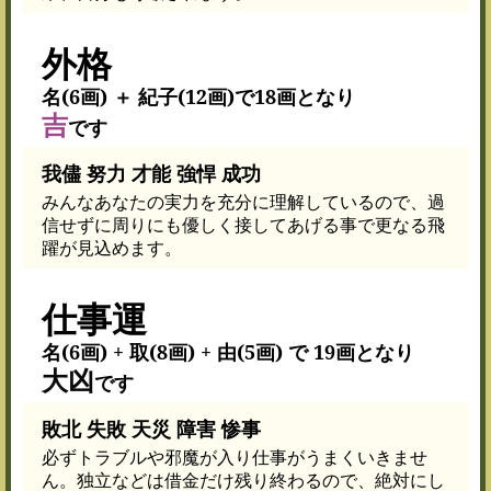
外格
名(6画) ＋ 紀子(12画)で18画となり
吉
です
我儘 努力 才能 強悍 成功
みんなあなたの実力を充分に理解しているので、過
信せずに周りにも優しく接してあげる事で更なる飛
躍が見込めます。
仕事運
名(6画) + 取(8画) + 由(5画) で 19画となり
大凶
です
敗北 失敗 天災 障害 惨事
必ずトラブルや邪魔が入り仕事がうまくいきませ
ん。独立などは借金だけ残り終わるので、絶対にし