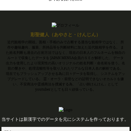
彩聖健人（あやさと・けんじん）
近代観相学の開祖。面相・手相のみで占断する適当な観相学ではなく、 所
作や趣味趣向、服装、所持品等を判断材料に加えた近代観相学を作る。 ま
た姓名判断も過去の占術方法ではなく、現在の日本人のフルネームを独自の
ルートで収集したデータを JAPAN MENSA会員のＳＥが解析した、 データ
出力を使用したより現実性の高いオリジナルの姓名判断・命名術を使う。名
前の響きや、処理流暢性等を取り入れたリアルな日本人名の解析である。
現在でもブラッシュアップさせる為に日々データを取得し、システムをアッ
プグレードしている。 霊・オーラ・前世などの証明できないオカルトを嫌
い、不安商法や霊感商法を撲滅する為、「占い師けんけん」として
youtuberとしても日々頑張っている。
当サイトは新漢字でのデータを元にシステムを作っております。