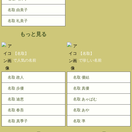
名取 由美子
名取 礼美子
もっと見る
【名取】
【名取】
で人気の名前
で珍しい名前
名取 政人
名取 優結
名取 歩優
名取 真優
名取 迪恵
名取 あゃぱむ
名取 春吾
名取 あや
名取 真季子
名取 準