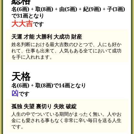
名(6画) + 取(8画) + 由(5画) + 紀(9画) + 子(3画)
で31画となり
大大吉
です
天運 才能 大勝利 大成功 財産
姓名判断における最大吉数のひとつで、人にも好か
れて、仕事も出来て、人気もある全てにおいて成功
を手に入れれます。
天格
名(6画) + 取(8画)で14画となり
凶
です
孤独 失望 裏切り 失敗 破綻
人生の中でついている期間がまったく無い。人やお
金にも愛される事もなく非常に辛い毎日を送る人生
です。