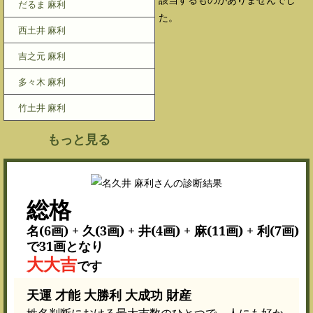
だるま 麻利
た。
西土井 麻利
吉之元 麻利
多々木 麻利
竹土井 麻利
もっと見る
総格
名(6画) + 久(3画) + 井(4画) + 麻(11画) + 利(7画)
で31画となり
大大吉
です
天運 才能 大勝利 大成功 財産
姓名判断における最大吉数のひとつで、人にも好か