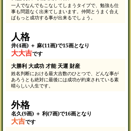
一人でなんでもこなしてしまうタイプで、勉強も仕
事も問題なく出来てしまいます。仲間とうまく合え
ばもっと成功する事が出来るでしょう。
人格
井(4画) ＋ 麻(11画)で15画となり
大大吉
です
大勝利 大成功 才能 天運 財産
姓名判断における最大吉数のひとつで、どんな事が
あろうとも絶対に最後には成功が約束されている素
晴らしい人生です。
外格
名久(9画) ＋ 利(7画)で16画となり
大吉
です