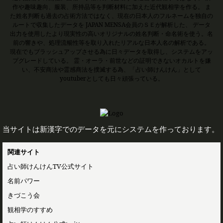
作や趣味趣向、服装、所持品等を判断材料に加えた近代観相学を作る。 ま
た姓名判断も過去の占術方法ではなく、現在の日本人のフルネームを独自の
ルートで収集したデータを JAPAN MENSA会員のＳＥが解析した、 データ
出力を使用したより現実性の高いオリジナルの姓名判断・命名術を使う。名
前の響きや、処理流暢性等を取り入れたリアルな日本人名の解析である。
現在でもブラッシュアップさせる為に日々データを取得し、システムをアッ
プグレードしている。 霊・オーラ・前世などの証明できないオカルトを嫌
い、不安商法や霊感商法を撲滅する為、「占い師けんけん」として
youtuberとしても日々頑張っている。
当サイトは新漢字でのデータを元にシステムを作っております。
関連サイト
占い師けんけんTV公式サイト
名前パワー
きづこう会
観相学のすすめ