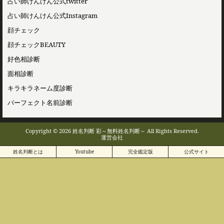
占い師けんけん公式twitter
占い師けんけん公式Instagram
顔チェック
顔チェックBEAUTY
好色相診断
面相診断
キラキラネーム度診断
パーフェクト名前診断
Copyright © 2026 姓名判断 彩～無料姓名判断～ All Rights Reserved.
運営会社
姓名判断とは
Youtube
完全鑑定版
公式サイト