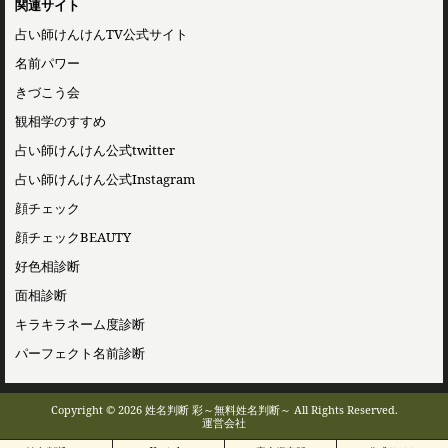
関連サイト
占い師けんけんTV公式サイト
名前パワー
きづこう会
観相学のすすめ
占い師けんけん公式twitter
占い師けんけん公式Instagram
顔チェック
顔チェックBEAUTY
好色相診断
面相診断
キラキラネーム度診断
パーフェクト名前診断
Copyright © 2026 姓名判断 彩～無料姓名判断～ All Rights Reserved.
運営会社