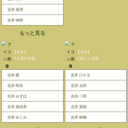
吉井 葵理
吉井 雄梧
もっと見る
【吉井】
【吉井】
で人気の名前
で珍しい名前
吉井 暖
吉井 ひかる
吉井 咲良
吉井 太郎
吉井 みずほ
吉井 一郎
吉井 真由美
吉井 英昭
吉井 めぐみ
吉井 林檎