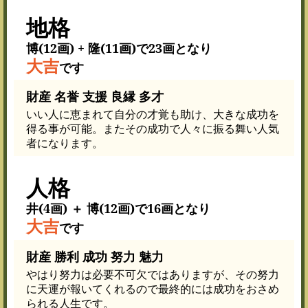
地格
博(12画) + 隆(11画)で23画となり
大吉
です
財産 名誉 支援 良縁 多才
いい人に恵まれて自分の才覚も助け、大きな成功を
得る事が可能。またその成功で人々に振る舞い人気
者になります。
人格
井(4画) ＋ 博(12画)で16画となり
大吉
です
財産 勝利 成功 努力 魅力
やはり努力は必要不可欠ではありますが、その努力
に天運が報いてくれるので最終的には成功をおさめ
られる人生です。