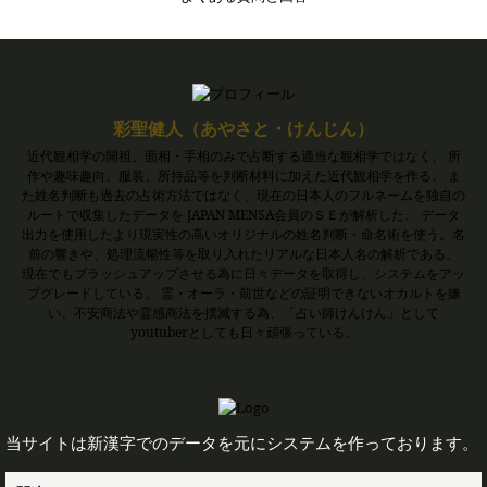
彩聖健人（あやさと・けんじん）
近代観相学の開祖。面相・手相のみで占断する適当な観相学ではなく、 所
作や趣味趣向、服装、所持品等を判断材料に加えた近代観相学を作る。 ま
た姓名判断も過去の占術方法ではなく、現在の日本人のフルネームを独自の
ルートで収集したデータを JAPAN MENSA会員のＳＥが解析した、 データ
出力を使用したより現実性の高いオリジナルの姓名判断・命名術を使う。名
前の響きや、処理流暢性等を取り入れたリアルな日本人名の解析である。
現在でもブラッシュアップさせる為に日々データを取得し、システムをアッ
プグレードしている。 霊・オーラ・前世などの証明できないオカルトを嫌
い、不安商法や霊感商法を撲滅する為、「占い師けんけん」として
youtuberとしても日々頑張っている。
当サイトは新漢字でのデータを元にシステムを作っております。