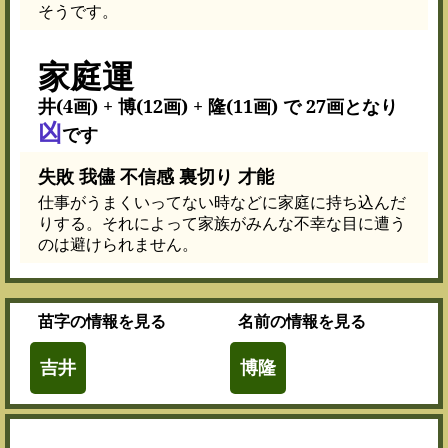
そうです。
家庭運
井(4画) + 博(12画) + 隆(11画) で 27画となり
凶
です
失敗 我儘 不信感 裏切り 才能
仕事がうまくいってない時などに家庭に持ち込んだ
りする。それによって家族がみんな不幸な目に遭う
のは避けられません。
苗字
の情報を見る
名前
の情報を見る
吉井
博隆