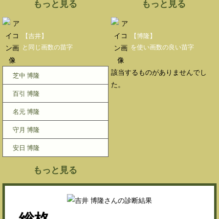
もっと見る
もっと見る
【吉井】
【博隆】
と同じ画数の苗字
を使い画数の良い苗字
該当するものがありませんでし
芝中 博隆
た。
百引 博隆
名元 博隆
守月 博隆
安日 博隆
もっと見る
総格