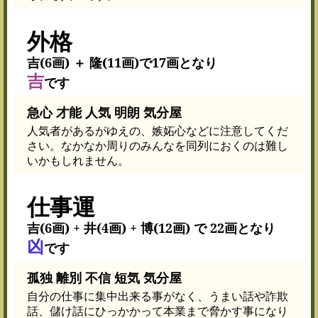
外格
吉(6画) ＋ 隆(11画)で17画となり
吉
です
急心 才能 人気 明朗 気分屋
人気者があるがゆえの、嫉妬心などに注意してくだ
さい。なかなか周りのみんなを同列におくのは難し
いかもしれません。
仕事運
吉(6画) + 井(4画) + 博(12画) で 22画となり
凶
です
孤独 離別 不信 短気 気分屋
自分の仕事に集中出来る事がなく、うまい話や詐欺
話、儲け話にひっかかって本業まで脅かす事になり