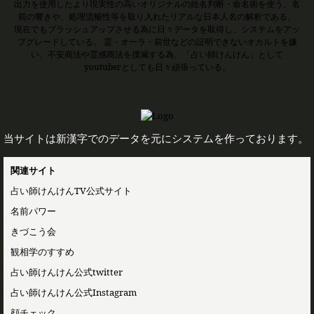
出力を使用したより現実性の高いオリジナルの姓名判断・命名術を使う。名
前の響きや、処理流暢性等を取り入れたリアルな日本人名の解析である。
現在でもブラッシュアップさせる為に日々データを取得し、システムをアッ
プグレードしている。 霊・オーラ・前世などの証明できないオカルトを嫌
い、不安商法や霊感商法を撲滅する為、「占い師けんけん」として
youtuberとしても日々頑張っている。
当サイトは新漢字でのデータを元にシステムを作っております。
関連サイト
占い師けんけんTV公式サイト
名前パワー
きづこう会
観相学のすすめ
占い師けんけん公式twitter
占い師けんけん公式Instagram
顔チェック