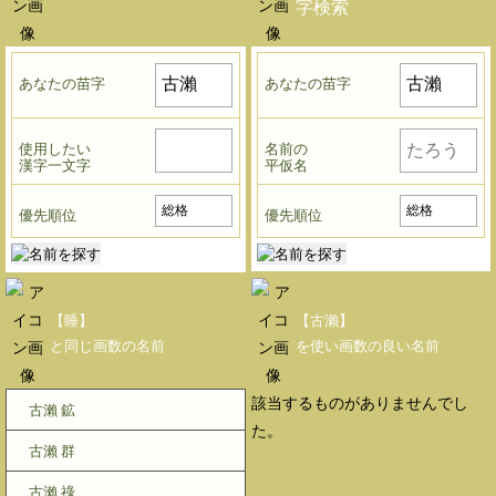
字検索
あなたの苗字
あなたの苗字
使用したい
名前の
漢字一文字
平仮名
優先順位
優先順位
【睡】
【古瀨】
と同じ画数の名前
を使い画数の良い名前
該当するものがありませんでし
古瀨 鉱
た。
古瀨 群
古瀨 祿