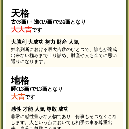
天格
古(5画) + 瀨(19画)で24画となり
大大吉
です
大勝利 大成功 努力 財産 人気
姓名判断における最大吉数のひとつで、誰もが達成
出来ない極みまで上り詰め、財産や人も全てに思い
通りになります。
地格
睡(13画)で13画となり
大吉
です
感性 才能 人気 尊敬 成功
非常に感性豊かな人物であり、何事もそつなくこな
します。人という点においても相手の事を尊重出
来、自分も尊敬されます。