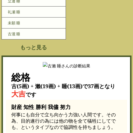
立邊 睡
礼瀬 睡
未願 睡
古瀧 睡
もっと見る
総格
古(5画) + 瀨(19画) + 睡(13画)で37画となり
大吉
です
財産 知性 勝利 我儘 努力
何事にも自分で立ち向かう力強い人間です。その
為、目的遂行の為には他の物を全て犠牲にしてで
も、というタイプなので協調性を持ちましょう。