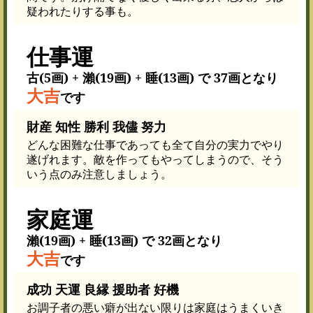
疑われたりする事も。
仕事運
古(5画) + 瀨(19画) + 睡(13画) で 37画となり
大吉
です
財産 知性 勝利 我儘 努力
どんな困難な仕事であっても全て自分の実力でやり
遂げれます。敵を作ってもやってしまうので、そう
いう点のみ注意しましょう。
家庭運
瀨(19画) + 睡(13画) で 32画となり
大吉
です
成功 天運 良縁 援助者 好機
お調子者の悪い癖が出ない限りは家庭はうまくいき