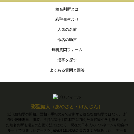
姓名判断とは
彩聖先生より
人気の名前
命名の助言
無料質問フォーム
漢字を探す
よくある質問と回答
彩聖健人（あやさと・けんじん）
近代観相学の開祖。面相・手相のみで占断する適当な観相学ではなく、 所
作や趣味趣向、服装、所持品等を判断材料に加えた近代観相学を作る。 ま
た姓名判断も過去の占術方法ではなく、現在の日本人のフルネームを独自の
ルートで収集したデータを JAPAN MENSA会員のＳＥが解析した、 データ