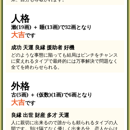
人格
瀨(19画) ＋ 睡(13画)で32画となり
大吉
です
成功 天運 良縁 援助者 好機
どのような事態に陥っても結局はピンチをチャンス
に変えれるタイプで最終的には万事解決で問題なく
全てを終わらせられる。
外格
古(5画) ＋ (仮数)(1画)で6画となり
大吉
です
良縁 出世 財産 多才 天運
人に親切に出来るので誰からも頼られるタイプの人
間です。別け隔てなく優しく出来る分、恋人からは