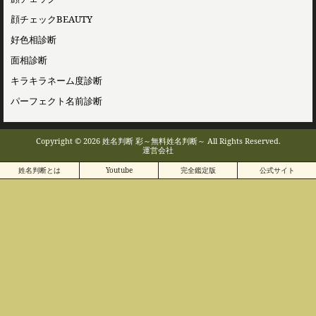
顔チェックBEAUTY
好色相診断
面相診断
キラキラネーム度診断
パーフェクト名前診断
Copyright © 2026 姓名判断 彩～無料姓名判断～ All Rights Reserved.
運営会社
姓名判断とは
Youtube
完全鑑定版
公式サイト