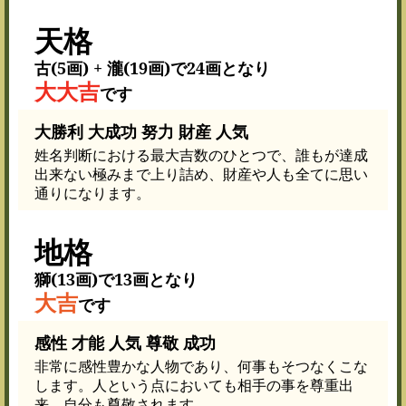
天格
古(5画) + 瀧(19画)で24画となり
大大吉
です
大勝利 大成功 努力 財産 人気
姓名判断における最大吉数のひとつで、誰もが達成
出来ない極みまで上り詰め、財産や人も全てに思い
通りになります。
地格
獅(13画)で13画となり
大吉
です
感性 才能 人気 尊敬 成功
非常に感性豊かな人物であり、何事もそつなくこな
します。人という点においても相手の事を尊重出
来、自分も尊敬されます。