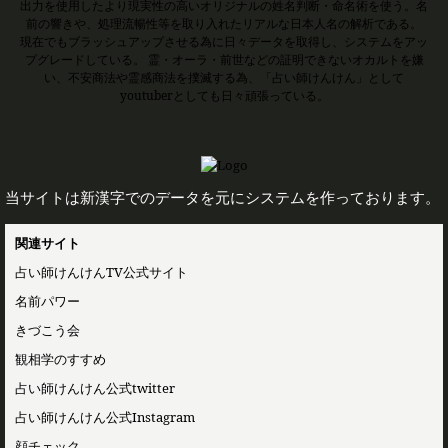
出力を使用したより現実性の高いオリジナルの姓名判断・命名術を使う。名
前の響きや、処理流暢性等を取り入れたリアルな日本人名の解析である。
現在でもブラッシュアップさせる為に日々データを取得し、システムをアッ
プグレードしている。 霊・オーラ・前世などの証明できないオカルトを嫌
い、不安商法や霊感商法を撲滅する為、「占い師けんけん」として
youtuberとしても日々頑張っている。
当サイトは新漢字でのデータを元にシステムを作っております。
関連サイト
占い師けんけんTV公式サイト
名前パワー
きづこう会
観相学のすすめ
占い師けんけん公式twitter
占い師けんけん公式Instagram
顔チェック