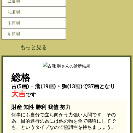
立邊 獅
礼瀬 獅
未願 獅
加願 獅
もっと見る
総格
古(5画) + 瀧(19画) + 獅(13画)で37画となり
大吉
です
財産 知性 勝利 我儘 努力
何事にも自分で立ち向かう力強い人間です。その
為、目的遂行の為には他の物を全て犠牲にしてで
も、というタイプなので協調性を持ちましょう。