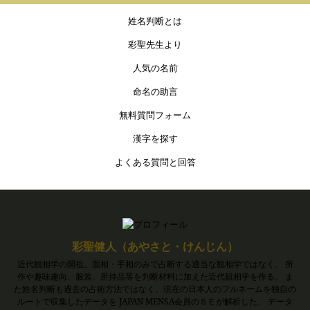
姓名判断とは
彩聖先生より
人気の名前
命名の助言
無料質問フォーム
漢字を探す
よくある質問と回答
彩聖健人（あやさと・けんじん）
近代観相学の開祖。面相・手相のみで占断する適当な観相学ではなく、 所
作や趣味趣向、服装、所持品等を判断材料に加えた近代観相学を作る。 ま
た姓名判断も過去の占術方法ではなく、現在の日本人のフルネームを独自の
ルートで収集したデータを JAPAN MENSA会員のＳＥが解析した、 データ