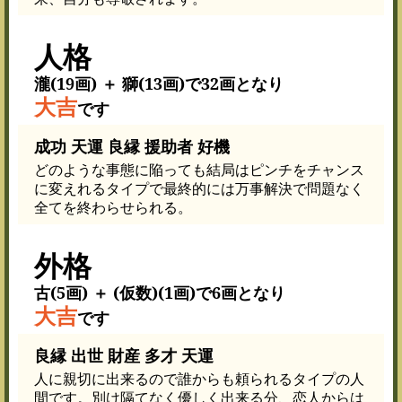
人格
瀧(19画) ＋ 獅(13画)で32画となり
大吉
です
成功 天運 良縁 援助者 好機
どのような事態に陥っても結局はピンチをチャンス
に変えれるタイプで最終的には万事解決で問題なく
全てを終わらせられる。
外格
古(5画) ＋ (仮数)(1画)で6画となり
大吉
です
良縁 出世 財産 多才 天運
人に親切に出来るので誰からも頼られるタイプの人
間です。別け隔てなく優しく出来る分、恋人からは