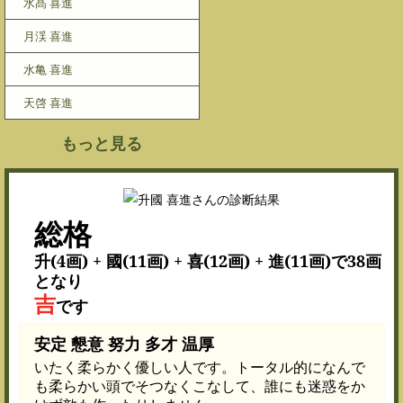
水髙 喜進
月渓 喜進
水亀 喜進
天啓 喜進
もっと見る
総格
升(4画) + 國(11画) + 喜(12画) + 進(11画)で38画
となり
吉
です
安定 懇意 努力 多才 温厚
いたく柔らかく優しい人です。トータル的になんで
も柔らかい頭でそつなくこなして、誰にも迷惑をか