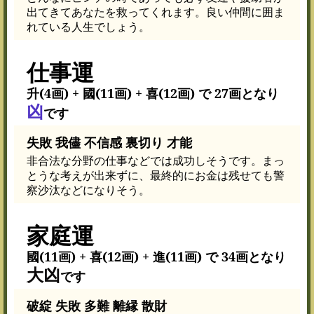
出てきてあなたを救ってくれます。良い仲間に囲ま
れている人生でしょう。
仕事運
升(4画) + 國(11画) + 喜(12画) で 27画となり
凶
です
失敗 我儘 不信感 裏切り 才能
非合法な分野の仕事などでは成功しそうです。まっ
とうな考えが出来ずに、最終的にお金は残せても警
察沙汰などになりそう。
家庭運
國(11画) + 喜(12画) + 進(11画) で 34画となり
大凶
です
破綻 失敗 多難 離縁 散財