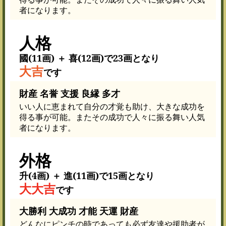
者になります。
人格
國(11画) ＋ 喜(12画)で23画となり
大吉
です
財産 名誉 支援 良縁 多才
いい人に恵まれて自分の才覚も助け、大きな成功を
得る事が可能。またその成功で人々に振る舞い人気
者になります。
外格
升(4画) ＋ 進(11画)で15画となり
大大吉
です
大勝利 大成功 才能 天運 財産
どんなにピンチの時であっても必ず友達や援助者が