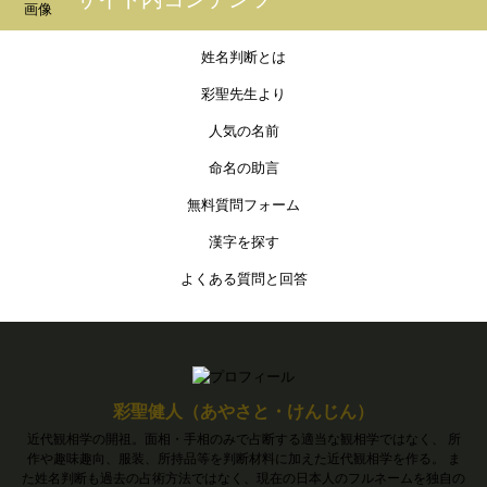
姓名判断とは
彩聖先生より
人気の名前
命名の助言
無料質問フォーム
漢字を探す
よくある質問と回答
彩聖健人（あやさと・けんじん）
近代観相学の開祖。面相・手相のみで占断する適当な観相学ではなく、 所
作や趣味趣向、服装、所持品等を判断材料に加えた近代観相学を作る。 ま
た姓名判断も過去の占術方法ではなく、現在の日本人のフルネームを独自の