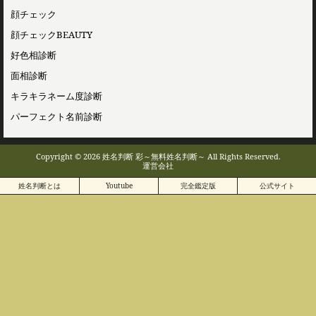
顔チェック
顔チェックBEAUTY
好色相診断
面相診断
キラキラネーム度診断
パーフェクト名前診断
Copyright © 2026 姓名判断 彩～無料姓名判断～ All Rights Reserved.
運営会社
姓名判断とは
Youtube
完全鑑定版
公式サイト