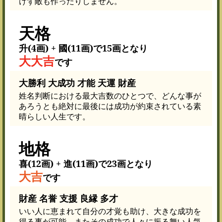
けず敵も作ったりしません。
天格
升(4画) + 國(11画)で15画となり
大大吉
です
大勝利 大成功 才能 天運 財産
姓名判断における最大吉数のひとつで、どんな事が
あろうとも絶対に最後には成功が約束されている素
晴らしい人生です。
地格
喜(12画) + 進(11画)で23画となり
大吉
です
財産 名誉 支援 良縁 多才
いい人に恵まれて自分の才覚も助け、大きな成功を
得る事が可能。またその成功で人々に振る舞い人気