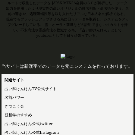
ルートで収集したデータを JAPAN MENSA会員のＳＥが解析した、 データ
出力を使用したより現実性の高いオリジナルの姓名判断・命名術を使う。名
前の響きや、処理流暢性等を取り入れたリアルな日本人名の解析である。
現在でもブラッシュアップさせる為に日々データを取得し、システムをアッ
プグレードしている。 霊・オーラ・前世などの証明できないオカルトを嫌
い、不安商法や霊感商法を撲滅する為、「占い師けんけん」として
youtuberとしても日々頑張っている。
当サイトは新漢字でのデータを元にシステムを作っております。
関連サイト
占い師けんけんTV公式サイト
名前パワー
きづこう会
観相学のすすめ
占い師けんけん公式twitter
占い師けんけん公式Instagram