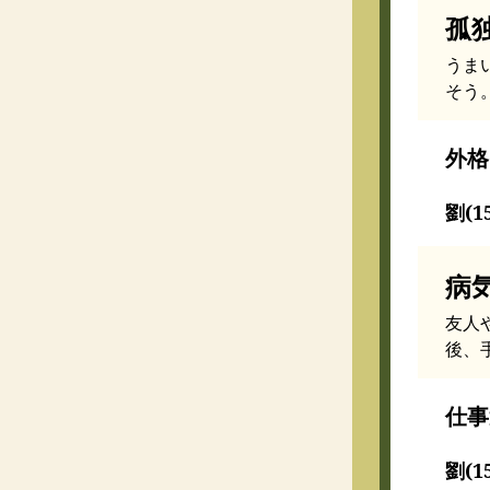
孤
うま
そう
外格
劉(1
病
友人
後、
仕事
劉(1