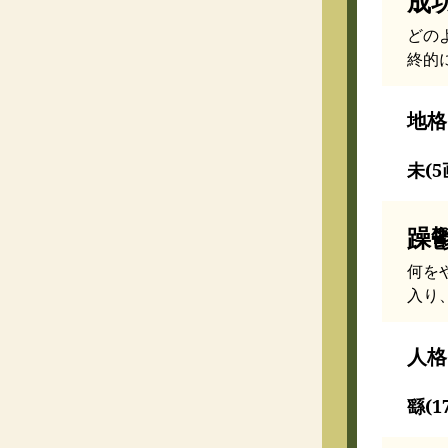
成
どの
終的
地格
未(5
躁
何を
入り
人格
繇(1