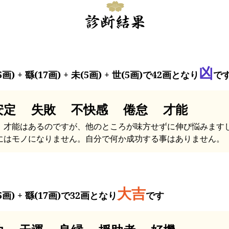
凶
5画) + 繇(17画) + 未(5画) + 世(5画)で42画となり
で
安定 失敗 不快感 倦怠 才能
、才能はあるのですが、他のところが味方せずに伸び悩みます
にはモノになりません。自分で何か成功する事はありません。
大吉
5画) + 繇(17画)で32画となり
です