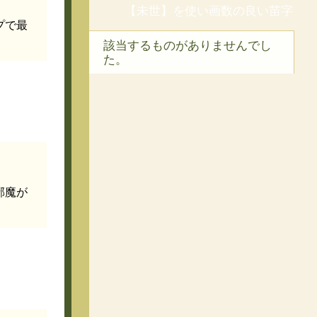
【未世】を使い画数の良い苗字
プで最
該当するものがありませんでし
た。
邪魔が