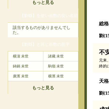
もっと見る
【劉繇】を使い画数の良い名前
総格
該当するものがありませんでし
た。
劉(1
【劉繇】と同じ画数の苗字
不
横濵 未世
諸藏 未世
元来
終的
鋳鍋 未世
駒嶺 未世
廣濱 未世
横濱 未世
天格
もっと見る
劉(1