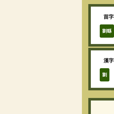
苗字
劉繇
漢字
劉