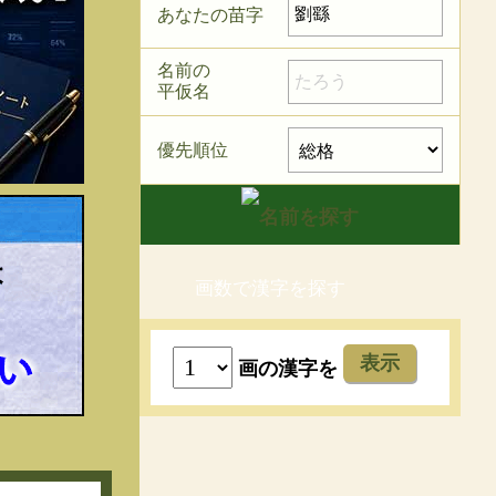
あなたの苗字
名前の
平仮名
優先順位
画数で漢字を探す
表示
画の漢字を