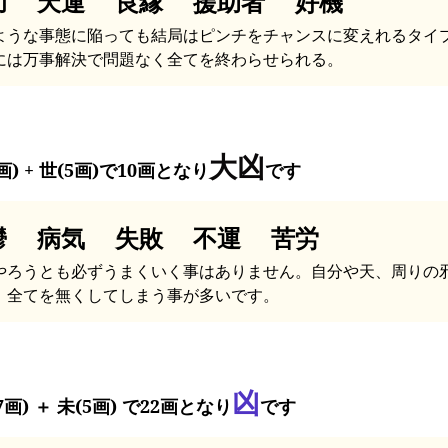
功 天運 良縁 援助者 好機
ような事態に陥っても結局はピンチをチャンスに変えれるタイ
には万事解決で問題なく全てを終わらせられる。
大凶
画) + 世(5画)で10画となり
です
鬱 病気 失敗 不運 苦労
やろうとも必ずうまくいく事はありません。自分や天、周りの
、全てを無くしてしまう事が多いです。
凶
7画) ＋ 未(5画) で22画となり
です