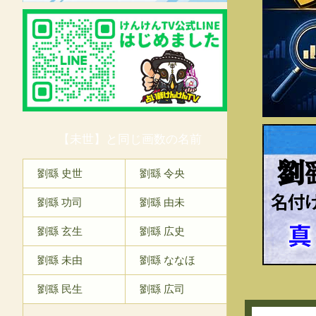
【未世】と同じ画数の名前
劉
劉繇 史世
劉繇 令央
劉繇 功司
劉繇 由未
劉繇 玄生
劉繇 広史
劉繇 未由
劉繇 ななほ
劉繇 民生
劉繇 広司