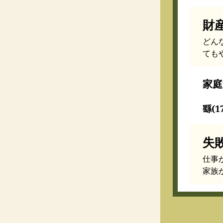
財
どん
ても
家庭
繇(1
失
仕事
家族