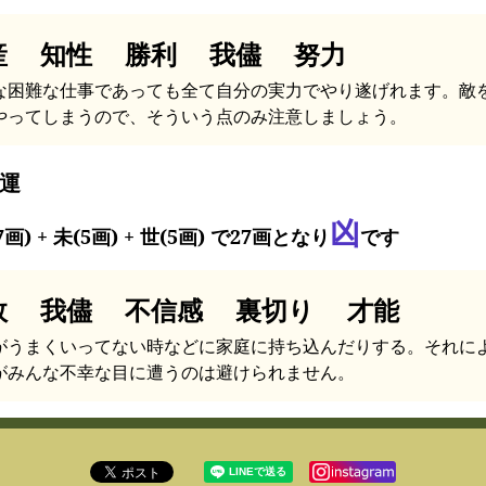
産 知性 勝利 我儘 努力
な困難な仕事であっても全て自分の実力でやり遂げれます。敵
やってしまうので、そういう点のみ注意しましょう。
運
凶
7画) + 未(5画) + 世(5画) で27画となり
です
敗 我儘 不信感 裏切り 才能
がうまくいってない時などに家庭に持ち込んだりする。それに
がみんな不幸な目に遭うのは避けられません。