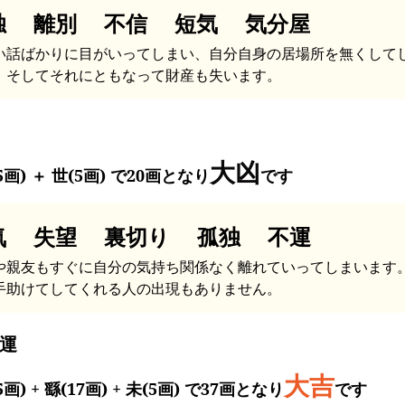
独 離別 不信 短気 気分屋
い話ばかりに目がいってしまい、自分自身の居場所を無くして
。そしてそれにともなって財産も失います。
大凶
5画) ＋ 世(5画) で20画となり
です
気 失望 裏切り 孤独 不運
や親友もすぐに自分の気持ち関係なく離れていってしまいます
手助けてしてくれる人の出現もありません。
運
大吉
5画) + 繇(17画) + 未(5画) で37画となり
です