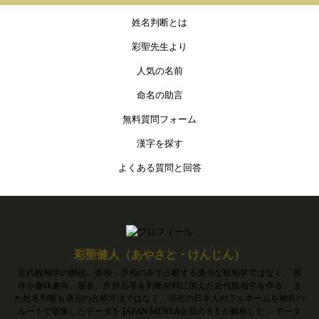
姓名判断とは
彩聖先生より
人気の名前
命名の助言
無料質問フォーム
漢字を探す
よくある質問と回答
彩聖健人（あやさと・けんじん）
近代観相学の開祖。面相・手相のみで占断する適当な観相学ではなく、 所
作や趣味趣向、服装、所持品等を判断材料に加えた近代観相学を作る。 ま
た姓名判断も過去の占術方法ではなく、現在の日本人のフルネームを独自の
ルートで収集したデータを JAPAN MENSA会員のＳＥが解析した、 データ