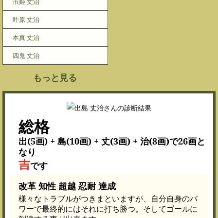
市姫 丈治
叶原 丈治
本真 丈治
四鬼 丈治
もっと見る
総格
出(5画) + 島(10画) + 丈(3画) + 治(8画)で26画と
なり
吉
です
改革 知性 超越 忍耐 達成
様々なトラブルがつきまといますが、自分自身のパ
ワーで最終的にはそれに打ち勝つ。そしてゴールに