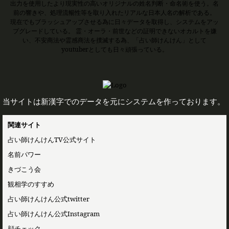
出力を使用したより現実性の高いオリジナルの姓名判断・命名術を使う。名
前の響きや、処理流暢性等を取り入れたリアルな日本人名の解析である。
現在でもブラッシュアップさせる為に日々データを取得し、システムをアッ
プグレードしている。 霊・オーラ・前世などの証明できないオカルトを嫌
い、不安商法や霊感商法を撲滅する為、「占い師けんけん」として
youtuberとしても日々頑張っている。
当サイトは新漢字でのデータを元にシステムを作っております。
関連サイト
占い師けんけんTV公式サイト
名前パワー
きづこう会
観相学のすすめ
占い師けんけん公式twitter
占い師けんけん公式Instagram
顔チェック