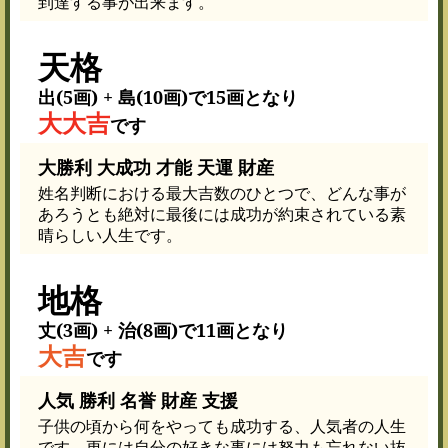
到達する事が出来ます。
天格
出(5画) + 島(10画)で15画となり
大大吉
です
大勝利 大成功 才能 天運 財産
姓名判断における最大吉数のひとつで、どんな事が
あろうとも絶対に最後には成功が約束されている素
晴らしい人生です。
地格
丈(3画) + 治(8画)で11画となり
大吉
です
人気 勝利 名誉 財産 支援
子供の頃から何をやっても成功する、人気者の人生
です。更には自分の好きな事には努力も忘れない抜