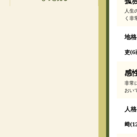
孤
人生
く非
地格
吏(6
感
非常
おい
人格
﨑(1