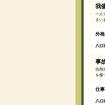
我
一人
まい
外格
八(2
事
信用
を傷
仕事
八(2