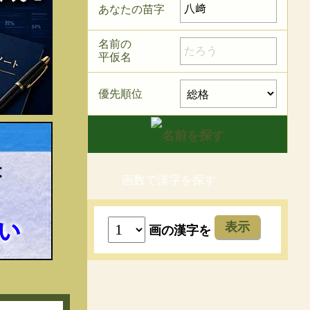
あなたの苗字
名前の
平仮名
優先順位
画数で漢字を探す
表示
画の漢字を