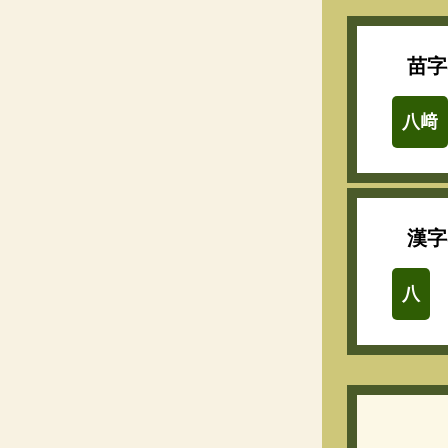
苗字
八﨑
漢字
八