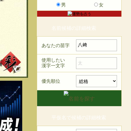
男
女
名前候補の詳細検索
あなたの苗字
使用したい
漢字一文字
優先順位
平仮名で候補の詳細検索