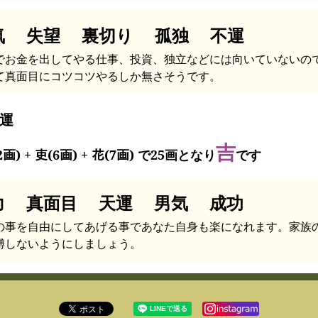
気 失望 裏切り 孤独 不運
でお金を出してやる仕事、投資、独立などには向いていないの
て真面目にコツコツやるしか無さそうです。
運
吉
2画) + 吏(6画) + 花(7画) で25画となり
です
力 真面目 天運 男気 成功
の事を自由にしてあげる事であなた自身も楽になれます。家族
縛しないようにしましょう。