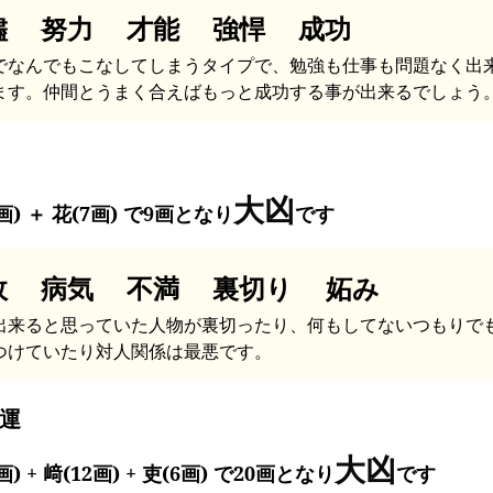
儘 努力 才能 強悍 成功
でなんでもこなしてしまうタイプで、勉強も仕事も問題なく出
ます。仲間とうまく合えばもっと成功する事が出来るでしょう
大凶
画) ＋ 花(7画) で9画となり
です
故 病気 不満 裏切り 妬み
出来ると思っていた人物が裏切ったり、何もしてないつもりで
つけていたり対人関係は最悪です。
運
大凶
画) + 﨑(12画) + 吏(6画) で20画となり
です