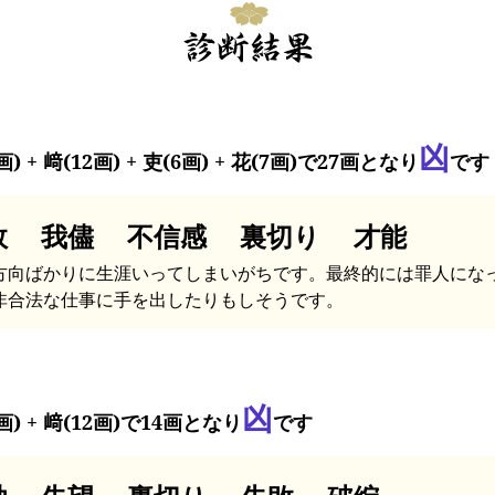
凶
画) + 﨑(12画) + 吏(6画) + 花(7画)で27画となり
です
敗 我儘 不信感 裏切り 才能
方向ばかりに生涯いってしまいがちです。最終的には罪人にな
非合法な仕事に手を出したりもしそうです。
凶
画) + 﨑(12画)で14画となり
です