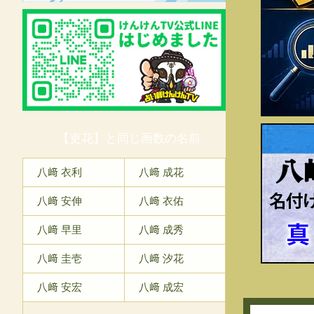
【吏花】と同じ画数の名前
八
八﨑 衣利
八﨑 成花
八﨑 安伸
八﨑 衣佑
八﨑 早里
八﨑 成秀
八﨑 圭壱
八﨑 汐花
八﨑 安宏
八﨑 成宏