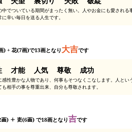
独 失望 裏切り 失敗 破綻
の中でついている期間がまったく無い。人やお金にも愛される
常に辛い毎日を送る人生です。
大吉
画) + 花(7画)で13画となり
です
性 才能 人気 尊敬 成功
に感性豊かな人物であり、何事もそつなくこなします。人とい
ても相手の事を尊重出来、自分も尊敬されます。
吉
2画) ＋ 吏(6画) で18画となり
です