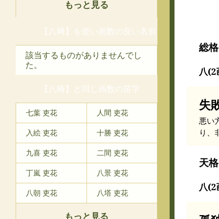
もっと見る
【八﨑】を使い画数の良い名前
総格
該当するものがありませんでし
た。
八(2
【八﨑】と同じ画数の苗字
失
七葉 吏花
人間 吏花
悪い
り、
入絵 吏花
十勝 吏花
九喜 吏花
二間 吏花
天格
丁嵐 吏花
八景 吏花
八(2
八朝 吏花
八塔 吏花
もっと見る