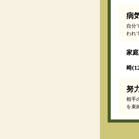
病
自分
われ
家庭
﨑(1
努
相手
を束