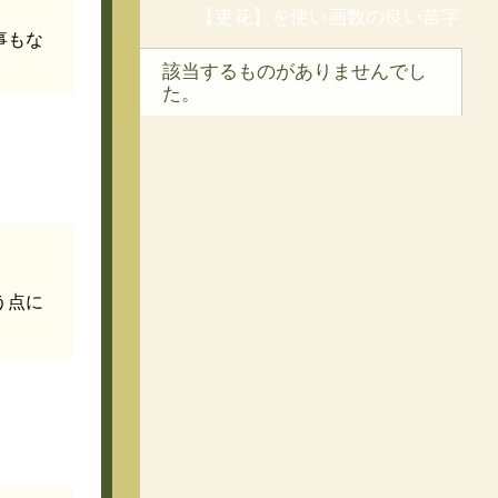
【吏花】を使い画数の良い苗字
事もな
該当するものがありませんでし
た。
う点に