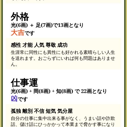
外格
光(6画) ＋ 足(7画)で13画となり
大吉
です
感性 才能 人気 尊敬 成功
生涯常に同性にも異性にも好かれる素晴らしい人生
を送れます。おごらずにいれば何も問題はありませ
ん。
仕事運
光(6画) + 岡(8画) + 知(8画) で 22画となり
凶
です
孤独 離別 不信 短気 気分屋
自分の仕事に集中出来る事がなく、うまい話や詐欺
話、儲け話にひっかかって本業まで脅かす事になり