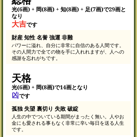
光(6画) + 岡(8画) + 知(8画) + 足(7画)で29画と
なり
大吉
です
財産 知性 名誉 強運 非難
パワーに溢れ、自分に非常に自信のある人間です。
その人間力で全ての物を手に入れれますが、人への
感謝を忘れがちです。
天格
光(6画) + 岡(8画)で14画となり
凶
です
孤独 失望 裏切り 失敗 破綻
人生の中でついている期間がまったく無い。人やお
金にも愛される事もなく非常に辛い毎日を送る人生
です。