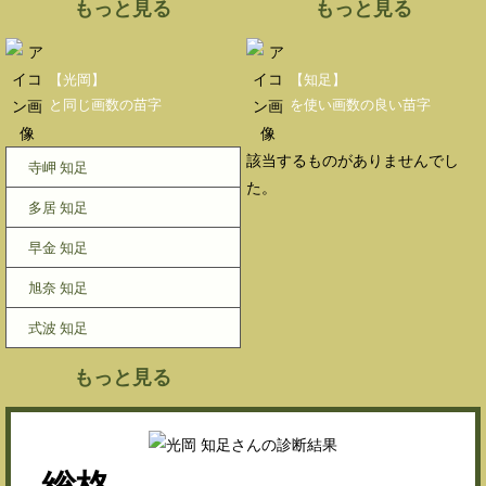
もっと見る
もっと見る
【光岡】
【知足】
と同じ画数の苗字
を使い画数の良い苗字
該当するものがありませんでし
寺岬 知足
た。
多居 知足
早金 知足
旭奈 知足
式波 知足
もっと見る
総格