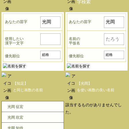
字検索
あなたの苗字
あなたの苗字
使用したい
名前の
漢字一文字
平仮名
優先順位
優先順位
【知足】
【光岡】
と同じ画数の名前
を使い画数の良い名前
該当するものがありませんでし
光岡 征宏
た。
光岡 欣宏
光岡 知伶