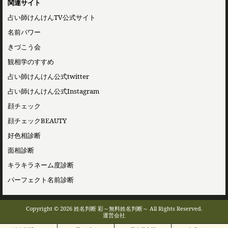
関連サイト
占い師けんけんTV公式サイト
名前パワー
きづこう会
観相学のすすめ
占い師けんけん公式twitter
占い師けんけん公式Instagram
顔チェック
顔チェックBEAUTY
好色相診断
面相診断
キラキラネーム度診断
パーフェクト名前診断
Copyright © 2026 姓名判断 彩～無料姓名判断～ All Rights Reserved.
運営会社