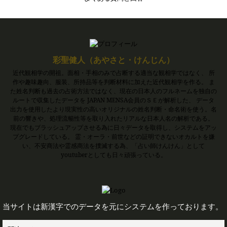
彩聖健人（あやさと・けんじん）
近代観相学の開祖。面相・手相のみで占断する適当な観相学ではなく、 所
作や趣味趣向、服装、所持品等を判断材料に加えた近代観相学を作る。 ま
た姓名判断も過去の占術方法ではなく、現在の日本人のフルネームを独自の
ルートで収集したデータを JAPAN MENSA会員のＳＥが解析した、 データ
出力を使用したより現実性の高いオリジナルの姓名判断・命名術を使う。名
前の響きや、処理流暢性等を取り入れたリアルな日本人名の解析である。
現在でもブラッシュアップさせる為に日々データを取得し、システムをアッ
プグレードしている。 霊・オーラ・前世などの証明できないオカルトを嫌
い、不安商法や霊感商法を撲滅する為、「占い師けんけん」として
youtuberとしても日々頑張っている。
当サイトは新漢字でのデータを元にシステムを作っております。