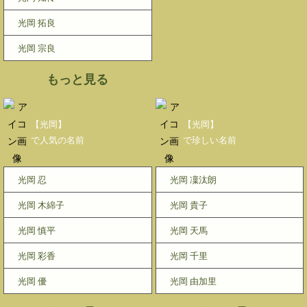
光岡 拓良
光岡 宗良
もっと見る
【光岡】
【光岡】
で人気の名前
で珍しい名前
光岡 忍
光岡 凜汰朗
光岡 木綿子
光岡 貴子
光岡 慎平
光岡 天馬
光岡 彩香
光岡 千里
光岡 優
光岡 由加里