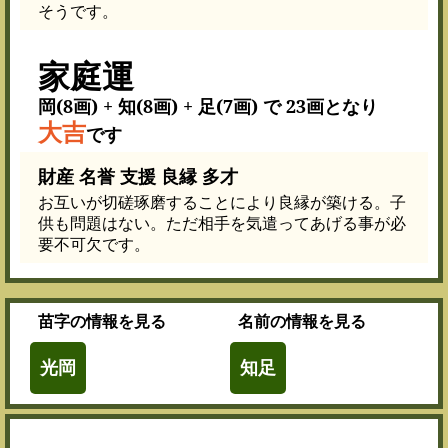
そうです。
家庭運
岡(8画) + 知(8画) + 足(7画) で 23画となり
大吉
です
財産 名誉 支援 良縁 多才
お互いが切磋琢磨することにより良縁が築ける。子
供も問題はない。ただ相手を気遣ってあげる事が必
要不可欠です。
苗字
の情報を見る
名前
の情報を見る
光岡
知足