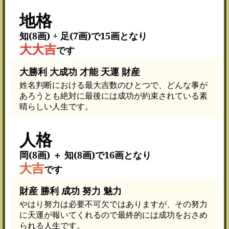
地格
知(8画) + 足(7画)で15画となり
大大吉
です
大勝利 大成功 才能 天運 財産
姓名判断における最大吉数のひとつで、どんな事が
あろうとも絶対に最後には成功が約束されている素
晴らしい人生です。
人格
岡(8画) ＋ 知(8画)で16画となり
大吉
です
財産 勝利 成功 努力 魅力
やはり努力は必要不可欠ではありますが、その努力
に天運が報いてくれるので最終的には成功をおさめ
られる人生です。