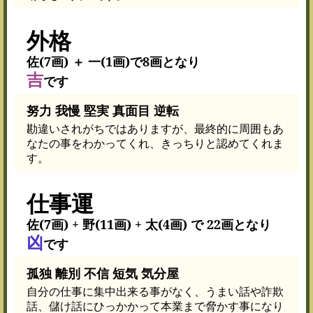
外格
佐(7画) ＋ 一(1画)で8画となり
吉
です
努力 我慢 堅実 真面目 逆転
勘違いされがちではありますが、最終的に周囲もあ
なたの事をわかってくれ、きっちりと認めてくれま
す。
仕事運
佐(7画) + 野(11画) + 太(4画) で 22画となり
凶
です
孤独 離別 不信 短気 気分屋
自分の仕事に集中出来る事がなく、うまい話や詐欺
話、儲け話にひっかかって本業まで脅かす事になり