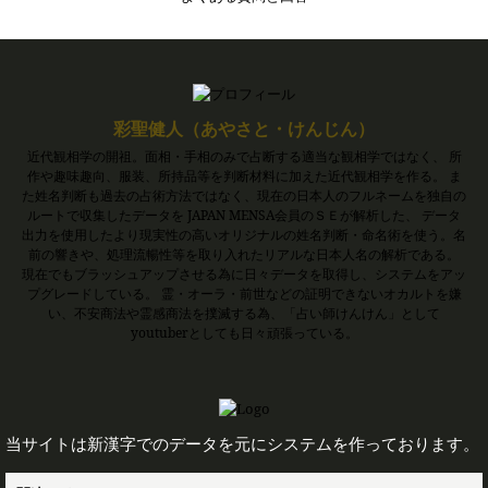
彩聖健人（あやさと・けんじん）
近代観相学の開祖。面相・手相のみで占断する適当な観相学ではなく、 所
作や趣味趣向、服装、所持品等を判断材料に加えた近代観相学を作る。 ま
た姓名判断も過去の占術方法ではなく、現在の日本人のフルネームを独自の
ルートで収集したデータを JAPAN MENSA会員のＳＥが解析した、 データ
出力を使用したより現実性の高いオリジナルの姓名判断・命名術を使う。名
前の響きや、処理流暢性等を取り入れたリアルな日本人名の解析である。
現在でもブラッシュアップさせる為に日々データを取得し、システムをアッ
プグレードしている。 霊・オーラ・前世などの証明できないオカルトを嫌
い、不安商法や霊感商法を撲滅する為、「占い師けんけん」として
youtuberとしても日々頑張っている。
当サイトは新漢字でのデータを元にシステムを作っております。