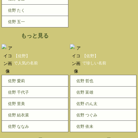
佐野 たく
佐野 五一
もっと見る
【佐野】
【佐野】
で人気の名前
で珍しい名前
佐野 愛莉
佐野 哲也
佐野 千代子
佐野 富雄
佐野 里美
佐野 のん太
佐野 結衣菜
佐野 つぐみ
佐野 ななみ
佐野 依未