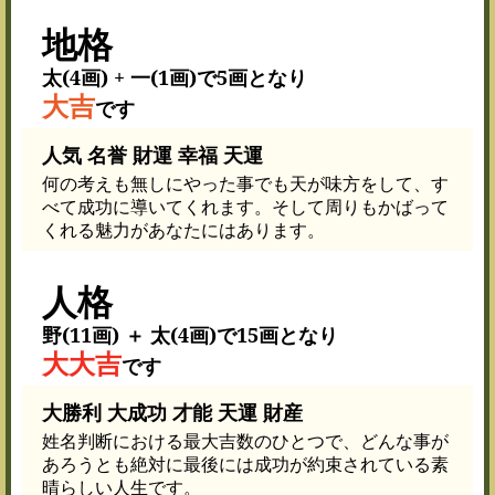
地格
太(4画) + 一(1画)で5画となり
大吉
です
人気 名誉 財運 幸福 天運
何の考えも無しにやった事でも天が味方をして、す
べて成功に導いてくれます。そして周りもかばって
くれる魅力があなたにはあります。
人格
野(11画) ＋ 太(4画)で15画となり
大大吉
です
大勝利 大成功 才能 天運 財産
姓名判断における最大吉数のひとつで、どんな事が
あろうとも絶対に最後には成功が約束されている素
晴らしい人生です。