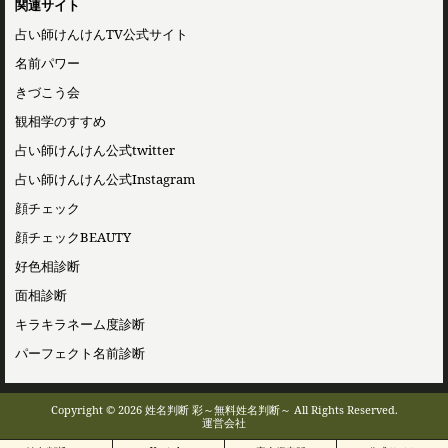
関連サイト
占い師けんけんTV公式サイト
名前パワー
きづこう会
観相学のすすめ
占い師けんけん公式twitter
占い師けんけん公式Instagram
顔チェック
顔チェックBEAUTY
好色相診断
面相診断
キラキラネーム度診断
パーフェクト名前診断
Copyright © 2026 姓名判断 彩～無料姓名判断～ All Rights Reserved.
運営会社