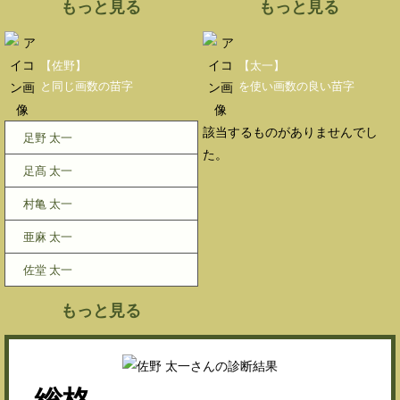
もっと見る
もっと見る
【佐野】
【太一】
と同じ画数の苗字
を使い画数の良い苗字
該当するものがありませんでし
足野 太一
た。
足髙 太一
村亀 太一
亜麻 太一
佐堂 太一
もっと見る
総格