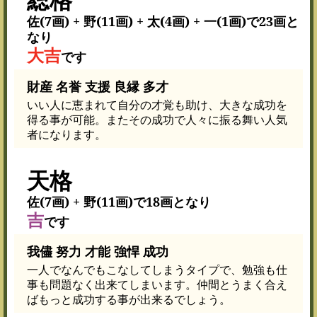
佐(7画) + 野(11画) + 太(4画) + 一(1画)で23画と
なり
大吉
です
財産 名誉 支援 良縁 多才
いい人に恵まれて自分の才覚も助け、大きな成功を
得る事が可能。またその成功で人々に振る舞い人気
者になります。
天格
佐(7画) + 野(11画)で18画となり
吉
です
我儘 努力 才能 強悍 成功
一人でなんでもこなしてしまうタイプで、勉強も仕
事も問題なく出来てしまいます。仲間とうまく合え
ばもっと成功する事が出来るでしょう。