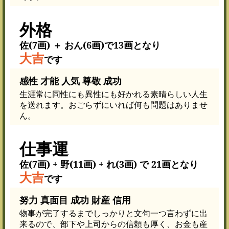
外格
佐(7画) ＋ おん(6画)で13画となり
大吉
です
感性 才能 人気 尊敬 成功
生涯常に同性にも異性にも好かれる素晴らしい人生
を送れます。おごらずにいれば何も問題はありませ
ん。
仕事運
佐(7画) + 野(11画) + れ(3画) で 21画となり
大吉
です
努力 真面目 成功 財産 信用
物事が完了するまでしっかりと文句一つ言わずに出
来るので、部下や上司からの信頼も厚く、お金も産