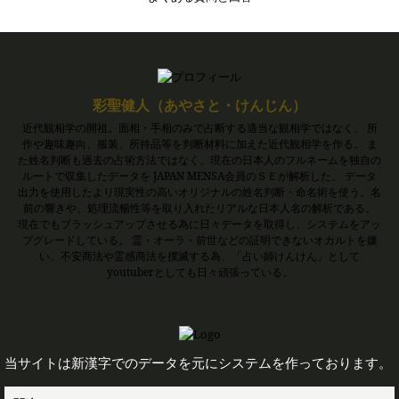
彩聖健人（あやさと・けんじん）
近代観相学の開祖。面相・手相のみで占断する適当な観相学ではなく、 所
作や趣味趣向、服装、所持品等を判断材料に加えた近代観相学を作る。 ま
た姓名判断も過去の占術方法ではなく、現在の日本人のフルネームを独自の
ルートで収集したデータを JAPAN MENSA会員のＳＥが解析した、 データ
出力を使用したより現実性の高いオリジナルの姓名判断・命名術を使う。名
前の響きや、処理流暢性等を取り入れたリアルな日本人名の解析である。
現在でもブラッシュアップさせる為に日々データを取得し、システムをアッ
プグレードしている。 霊・オーラ・前世などの証明できないオカルトを嫌
い、不安商法や霊感商法を撲滅する為、「占い師けんけん」として
youtuberとしても日々頑張っている。
当サイトは新漢字でのデータを元にシステムを作っております。