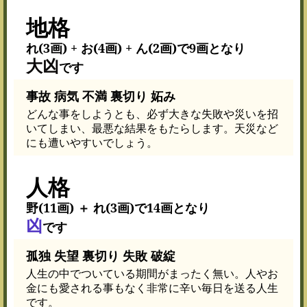
地格
れ(3画) + お(4画) + ん(2画)で9画となり
大凶
です
事故 病気 不満 裏切り 妬み
どんな事をしようとも、必ず大きな失敗や災いを招
いてしまい、最悪な結果をもたらします。天災など
にも遭いやすいでしょう。
人格
野(11画) ＋ れ(3画)で14画となり
凶
です
孤独 失望 裏切り 失敗 破綻
人生の中でついている期間がまったく無い。人やお
金にも愛される事もなく非常に辛い毎日を送る人生
です。