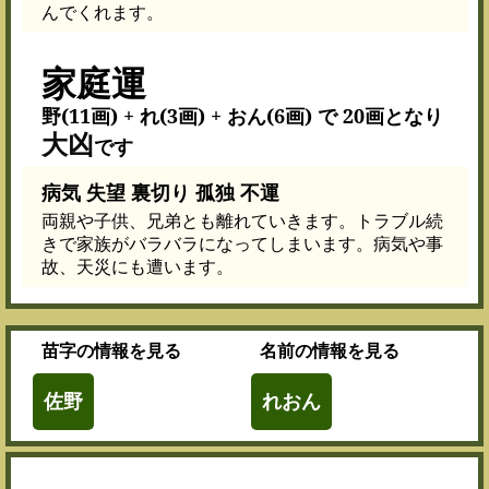
んでくれます。
家庭運
野(11画) + れ(3画) + おん(6画) で 20画となり
大凶
です
病気 失望 裏切り 孤独 不運
両親や子供、兄弟とも離れていきます。トラブル続
きで家族がバラバラになってしまいます。病気や事
故、天災にも遭います。
苗字
の情報を見る
名前
の情報を見る
佐野
れおん