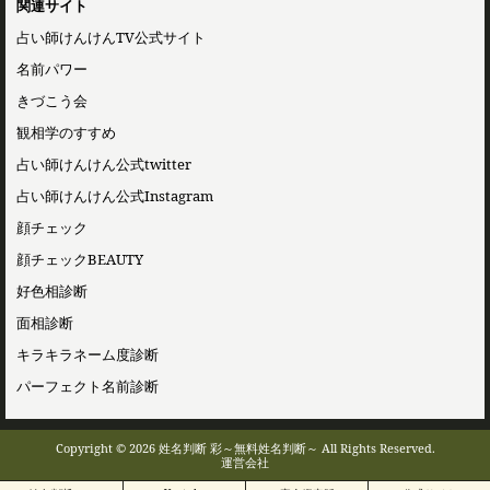
関連サイト
占い師けんけんTV公式サイト
名前パワー
きづこう会
観相学のすすめ
占い師けんけん公式twitter
占い師けんけん公式Instagram
顔チェック
顔チェックBEAUTY
好色相診断
面相診断
キラキラネーム度診断
パーフェクト名前診断
Copyright © 2026 姓名判断 彩～無料姓名判断～ All Rights Reserved.
運営会社