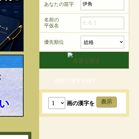
あなたの苗字
名前の
平仮名
優先順位
画数で漢字を探す
表示
画の漢字を