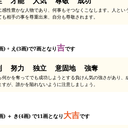
性 才能 人気 尊敬 成功
に感性豊かな人物であり、何事もそつなくこなします。人とい
ても相手の事を尊重出来、自分も尊敬されます。
吉
画) + え(3画)で7画となり
です
利 努力 独立 意固地 強奪
ら何かを奪ってでも成功しようとする負けん気の強さがあり、
ますが、誰かを陥れないように注意しましょう。
大吉
画) ＋ き(4画) で11画となり
です