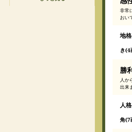
感
非常
おい
地格
き(4
勝
人か
出来
人格
角(7