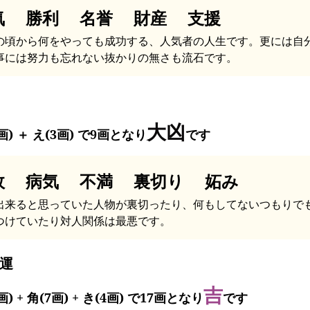
気 勝利 名誉 財産 支援
の頃から何をやっても成功する、人気者の人生です。更には自
事には努力も忘れない抜かりの無さも流石です。
大凶
画) ＋ え(3画) で9画となり
です
故 病気 不満 裏切り 妬み
出来ると思っていた人物が裏切ったり、何もしてないつもりで
つけていたり対人関係は最悪です。
運
吉
画) + 角(7画) + き(4画) で17画となり
です