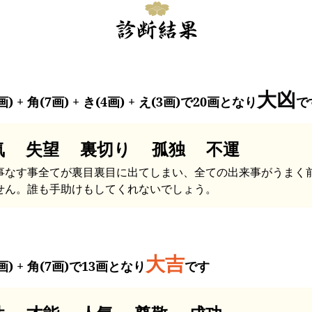
大凶
画) + 角(7画) + き(4画) + え(3画)で20画となり
で
気 失望 裏切り 孤独 不運
事なす事全てが裏目裏目に出てしまい、全ての出来事がうまく
せん。誰も手助けもしてくれないでしょう。
大吉
画) + 角(7画)で13画となり
です