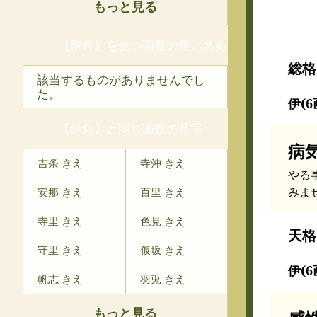
もっと見る
【伊角】を使い画数の良い名前
総格
該当するものがありませんでし
た。
伊(6
【伊角】と同じ画数の苗字
病
吉条 きえ
寺沖 きえ
やる
みま
安那 きえ
百里 きえ
寺里 きえ
色見 きえ
天格
守里 きえ
仮坂 きえ
伊(6
帆志 きえ
羽兎 きえ
もっと見る