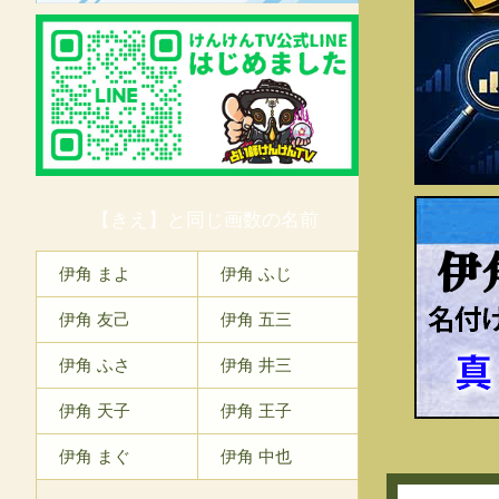
【きえ】と同じ画数の名前
伊
伊角 まよ
伊角 ふじ
伊角 友己
伊角 五三
伊角 ふさ
伊角 井三
伊角 天子
伊角 王子
伊角 まぐ
伊角 中也