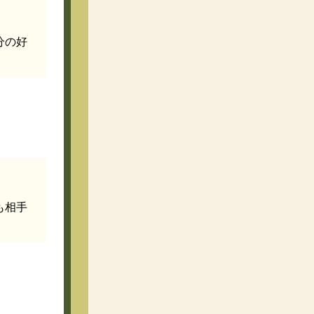
分の好
も相手