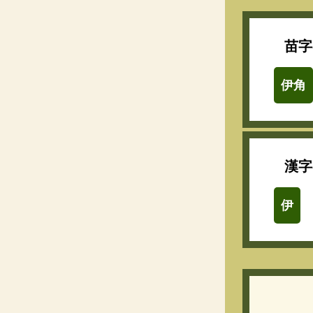
苗字
伊角
漢字
伊