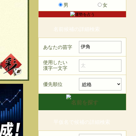
男
女
名前候補の詳細検索
あなたの苗字
使用したい
漢字一文字
優先順位
平仮名で候補の詳細検索