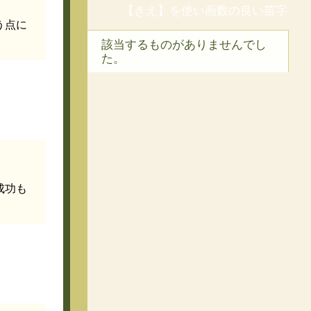
【きえ】を使い画数の良い苗字
う点に
該当するものがありませんでし
た。
成功も