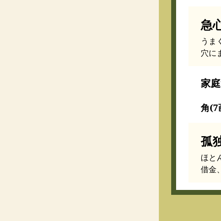
急
うま
穴に
家庭
角(7
孤
ほと
借金