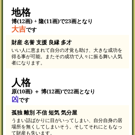
地格
博(12画) + 隆(11画)で23画となり
大吉
です
財産 名誉 支援 良縁 多才
いい人に恵まれて自分の才覚も助け、大きな成功を
得る事が可能。またその成功で人々に振る舞い人気
者になります。
人格
原(10画) ＋ 博(12画)で22画となり
凶
です
孤独 離別 不信 短気 気分屋
うまい話ばかりに目がいってしまい、自分自身の居
場所を無くしてしまいそう。そしてそれにともなっ
て財産も失います。