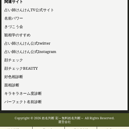
関連サイト
占い師けんけんTV公式サイト
名前パワー
きづこう会
観相学のすすめ
占い師けんけん公式twitter
占い師けんけん公式Instagram
顔チェック
顔チェックBEAUTY
好色相診断
面相診断
キラキラネーム度診断
パーフェクト名前診断
Copyright © 2026 姓名判断 彩～無料姓名判断～ All Rights Reserved.
運営会社