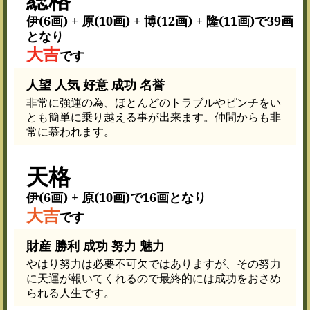
伊(6画) + 原(10画) + 博(12画) + 隆(11画)で39画
となり
大吉
です
人望 人気 好意 成功 名誉
非常に強運の為、ほとんどのトラブルやピンチをい
とも簡単に乗り越える事が出来ます。仲間からも非
常に慕われます。
天格
伊(6画) + 原(10画)で16画となり
大吉
です
財産 勝利 成功 努力 魅力
やはり努力は必要不可欠ではありますが、その努力
に天運が報いてくれるので最終的には成功をおさめ
られる人生です。