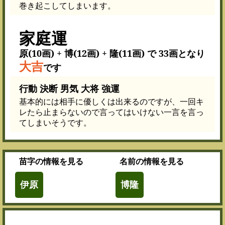
巻き起こしてしまいます。
家庭運
原(10画) + 博(12画) + 隆(11画) で 33画となり
大吉
です
行動 決断 男気 大将 強運
基本的には相手に優しくは出来るのですが、一回キ
レたら止まらないので言ってはいけない一言を言っ
てしまいそうです。
苗字
の情報を見る
名前
の情報を見る
伊原
博隆