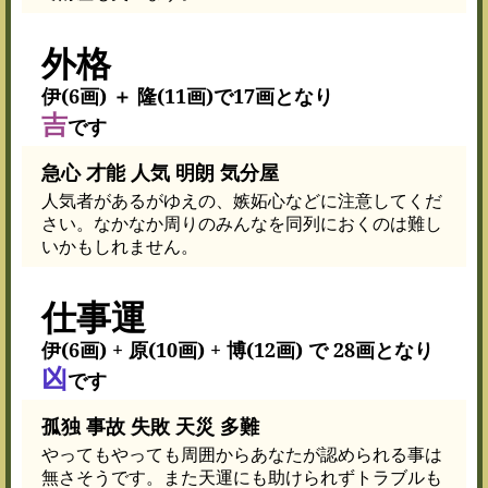
外格
伊(6画) ＋ 隆(11画)で17画となり
吉
です
急心 才能 人気 明朗 気分屋
人気者があるがゆえの、嫉妬心などに注意してくだ
さい。なかなか周りのみんなを同列におくのは難し
いかもしれません。
仕事運
伊(6画) + 原(10画) + 博(12画) で 28画となり
凶
です
孤独 事故 失敗 天災 多難
やってもやっても周囲からあなたが認められる事は
無さそうです。また天運にも助けられずトラブルも