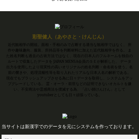
彩聖健人（あやさと・けんじん）
近代観相学の開祖。面相・手相のみで占断する適当な観相学ではなく、 所
作や趣味趣向、服装、所持品等を判断材料に加えた近代観相学を作る。 ま
た姓名判断も過去の占術方法ではなく、現在の日本人のフルネームを独自の
ルートで収集したデータを JAPAN MENSA会員のＳＥが解析した、 データ
出力を使用したより現実性の高いオリジナルの姓名判断・命名術を使う。名
前の響きや、処理流暢性等を取り入れたリアルな日本人名の解析である。
現在でもブラッシュアップさせる為に日々データを取得し、システムをアッ
プグレードしている。 霊・オーラ・前世などの証明できないオカルトを嫌
い、不安商法や霊感商法を撲滅する為、「占い師けんけん」として
youtuberとしても日々頑張っている。
当サイトは新漢字でのデータを元にシステムを作っております。