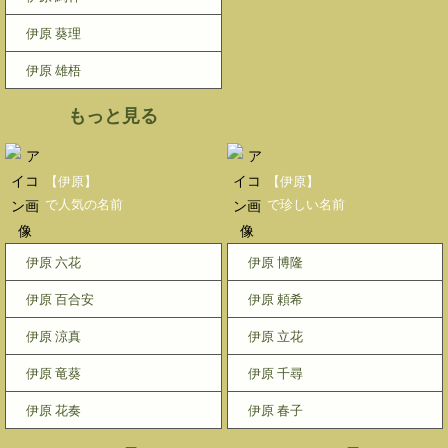
伊原 葵理
伊原 雄梧
もっと見る
【伊原】
【伊原】
で人気の名前
で珍しい名前
伊原 六花
伊原 博隆
伊原 百合安
伊原 頼希
伊原 涼真
伊原 立花
伊原 竜葵
伊原 千尋
伊原 花奏
伊原 春子