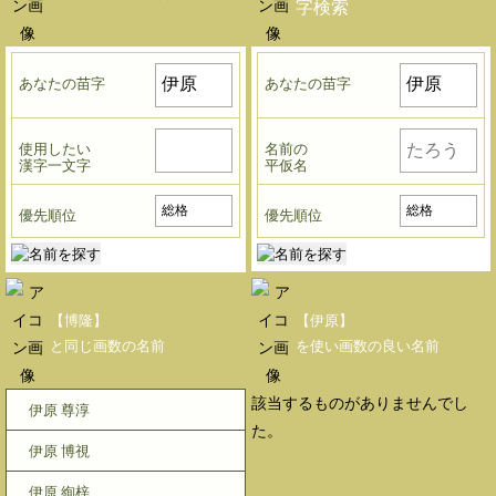
字検索
あなたの苗字
あなたの苗字
使用したい
名前の
漢字一文字
平仮名
優先順位
優先順位
【博隆】
【伊原】
と同じ画数の名前
を使い画数の良い名前
該当するものがありませんでし
伊原 尊淳
た。
伊原 博視
伊原 絢梓