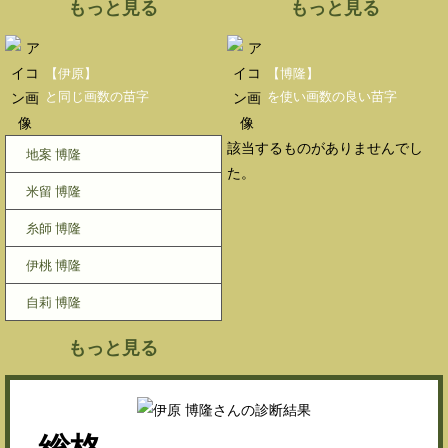
もっと見る
もっと見る
【伊原】
【博隆】
と同じ画数の苗字
を使い画数の良い苗字
該当するものがありませんでし
地案 博隆
た。
米留 博隆
糸師 博隆
伊桃 博隆
自莉 博隆
もっと見る
総格