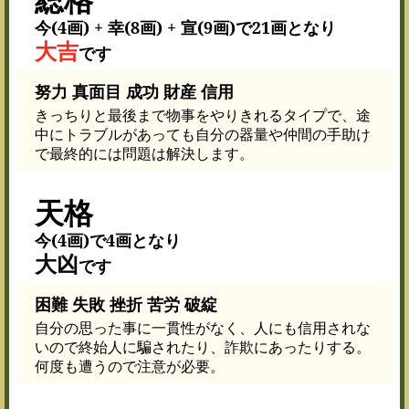
今(4画) + 幸(8画) + 宣(9画)で21画となり
大吉
です
努力 真面目 成功 財産 信用
きっちりと最後まで物事をやりきれるタイプで、途
中にトラブルがあっても自分の器量や仲間の手助け
で最終的には問題は解決します。
天格
今(4画)で4画となり
大凶
です
困難 失敗 挫折 苦労 破綻
自分の思った事に一貫性がなく、人にも信用されな
いので終始人に騙されたり、詐欺にあったりする。
何度も遭うので注意が必要。