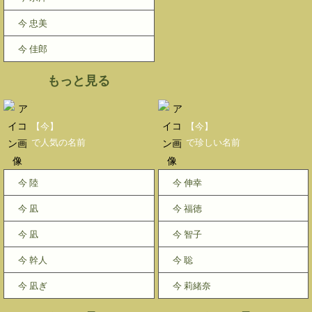
今 忠美
今 佳郎
もっと見る
【今】
【今】
で人気の名前
で珍しい名前
今 陸
今 伸幸
今 凪
今 福徳
今 凪
今 智子
今 幹人
今 聡
今 凪ぎ
今 莉緒奈