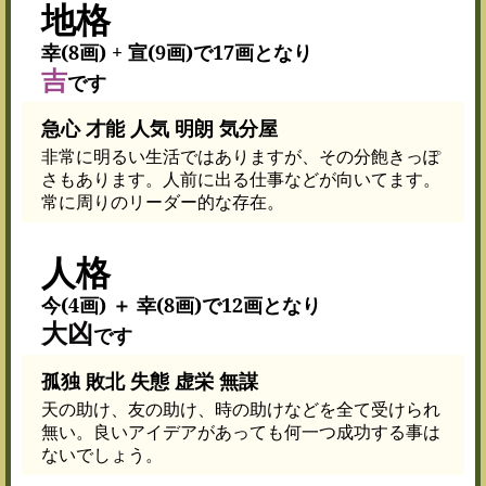
地格
幸(8画) + 宣(9画)で17画となり
吉
です
急心 才能 人気 明朗 気分屋
非常に明るい生活ではありますが、その分飽きっぽ
さもあります。人前に出る仕事などが向いてます。
常に周りのリーダー的な存在。
人格
今(4画) ＋ 幸(8画)で12画となり
大凶
です
孤独 敗北 失態 虚栄 無謀
天の助け、友の助け、時の助けなどを全て受けられ
無い。良いアイデアがあっても何一つ成功する事は
ないでしょう。