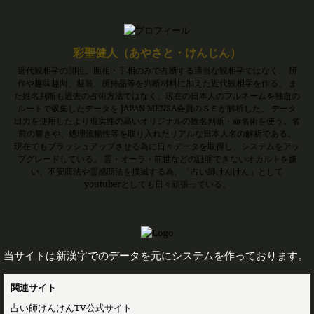
彩聖健人（あやさと・けんじん）
近代観相学の開祖。面相・手相のみで占断する適当な観相学ではなく、 所
作や趣味趣向、服装、所持品等を判断材料に加えた近代観相学を作る。 ま
た姓名判断も過去の占術方法ではなく、現在の日本人のフルネームを独自の
ルートで収集したデータを JAPAN MENSA会員のＳＥが解析した、 データ
出力を使用したより現実性の高いオリジナルの姓名判断・命名術を使う。名
前の響きや、処理流暢性等を取り入れたリアルな日本人名の解析である。
現在でもブラッシュアップさせる為に日々データを取得し、システムをアッ
プグレードしている。 霊・オーラ・前世などの証明できないオカルトを嫌
い、不安商法や霊感商法を撲滅する為、「占い師けんけん」として
youtuberとしても日々頑張っている。
当サイトは新漢字でのデータを元にシステムを作っております。
関連サイト
占い師けんけんTV公式サイト