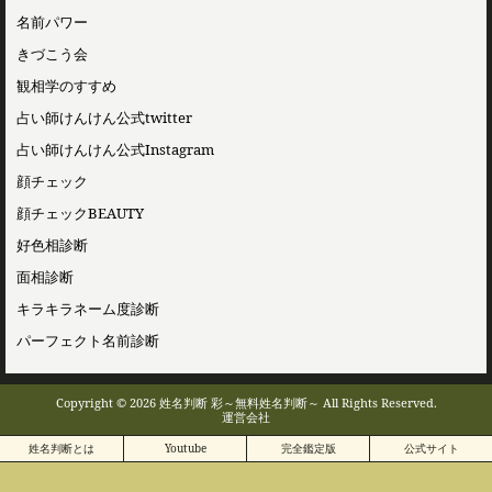
名前パワー
きづこう会
観相学のすすめ
占い師けんけん公式twitter
占い師けんけん公式Instagram
顔チェック
顔チェックBEAUTY
好色相診断
面相診断
キラキラネーム度診断
パーフェクト名前診断
Copyright © 2026 姓名判断 彩～無料姓名判断～ All Rights Reserved.
運営会社
姓名判断とは
Youtube
完全鑑定版
公式サイト