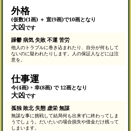
外格
(仮数)(1画) ＋ 宣(9画)で10画となり
大凶
です
躁鬱 病気 失敗 不運 苦労
他人のトラブルに巻き込まれたり、自分が何もして
ないのに疑われたりします。人の保証人などには注
意を。
仕事運
今(4画) + 幸(8画) で 12画となり
大凶
です
孤独 敗北 失態 虚栄 無謀
無謀な事に挑戦して結局何も出来ずに終わってしま
うでしょう。だいたいの場合損失や借金だけ残って
しまいます。