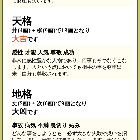
て財産も失います。
天格
井(4画) + 柳(9画)で13画となり
大吉
です
感性 才能 人気 尊敬 成功
非常に感性豊かな人物であり、何事もそつなくこな
します。人という点においても相手の事を尊重出
来、自分も尊敬されます。
地格
丈(3画) + 次(6画)で9画となり
大凶
です
事故 病気 不満 裏切り 妬み
どんな事をしようとも、必ず大きな失敗や災いを招
いてしまい、最悪な結果をもたらします。天災など