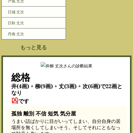
戸風 丈次
日城 丈次
日秋 丈次
丹南 丈次
もっと見る
総格
井(4画) + 柳(9画) + 丈(3画) + 次(6画)で22画と
なり
凶
です
孤独 離別 不信 短気 気分屋
うまい話ばかりに目がいってしまい、自分自身の居
場所を無くしてしまいそう。そしてそれにともなっ