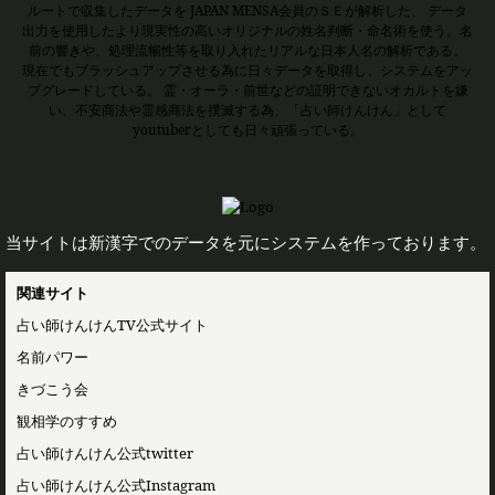
ルートで収集したデータを JAPAN MENSA会員のＳＥが解析した、 データ
出力を使用したより現実性の高いオリジナルの姓名判断・命名術を使う。名
前の響きや、処理流暢性等を取り入れたリアルな日本人名の解析である。
現在でもブラッシュアップさせる為に日々データを取得し、システムをアッ
プグレードしている。 霊・オーラ・前世などの証明できないオカルトを嫌
い、不安商法や霊感商法を撲滅する為、「占い師けんけん」として
youtuberとしても日々頑張っている。
当サイトは新漢字でのデータを元にシステムを作っております。
関連サイト
占い師けんけんTV公式サイト
名前パワー
きづこう会
観相学のすすめ
占い師けんけん公式twitter
占い師けんけん公式Instagram