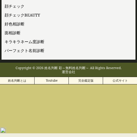
顔チェック
顔チェックBEAUTY
好色相診断
面相診断
キラキラネーム度診断
パーフェクト名前診断
Copyright © 2026 姓名判断 彩～無料姓名判断～ All Rights Reserved.
運営会社
姓名判断とは
Youtube
完全鑑定版
公式サイト