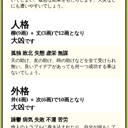
にも遭いやすいでしょう。
人格
柳(9画) ＋ 丈(3画)で12画となり
大凶
です
孤独 敗北 失態 虚栄 無謀
天の助け、友の助け、時の助けなどを全て受けられ
無い。良いアイデアがあっても何一つ成功する事は
ないでしょう。
外格
井(4画) ＋ 次(6画)で10画となり
大凶
です
躁鬱 病気 失敗 不運 苦労
他人のトラブルに巻き込まれたり、自分が何もして