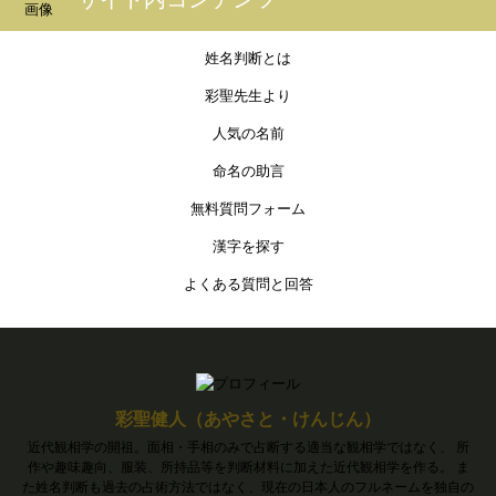
姓名判断とは
彩聖先生より
人気の名前
命名の助言
無料質問フォーム
漢字を探す
よくある質問と回答
彩聖健人（あやさと・けんじん）
近代観相学の開祖。面相・手相のみで占断する適当な観相学ではなく、 所
作や趣味趣向、服装、所持品等を判断材料に加えた近代観相学を作る。 ま
た姓名判断も過去の占術方法ではなく、現在の日本人のフルネームを独自の