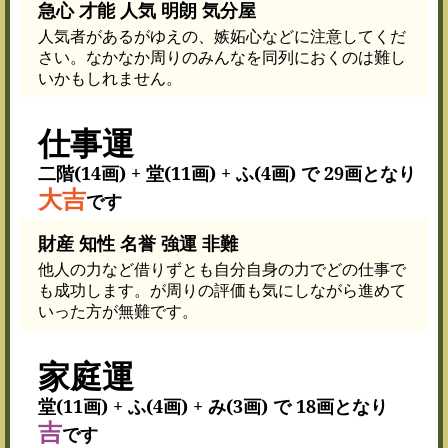
急心 才能 人気 明朗 気分屋
人気者があるがゆえの、嫉妬心などに注意してくだ
さい。なかなか周りのみんなを同列におくのは難し
いかもしれません。
仕事運
二階(14画) + 堂(11画) + ふ(4画) で 29画となり
大吉
です
財産 知性 名誉 強運 非難
他人の力など借りずとも自分自身の力でどの仕事で
も成功します。が周りの評価も気にしながら進めて
いった方が無難です。
家庭運
堂(11画) + ふ(4画) + み(3画) で 18画となり
吉
です