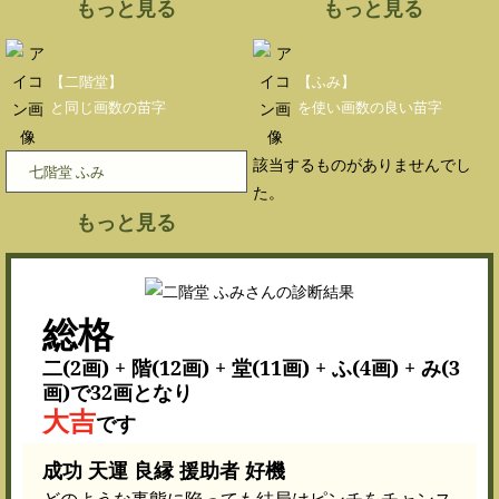
もっと見る
もっと見る
【二階堂】
【ふみ】
と同じ画数の苗字
を使い画数の良い苗字
該当するものがありませんでし
七階堂 ふみ
た。
もっと見る
総格
二(2画) + 階(12画) + 堂(11画) + ふ(4画) + み(3
画)で32画となり
大吉
です
成功 天運 良縁 援助者 好機
どのような事態に陥っても結局はピンチをチャンス