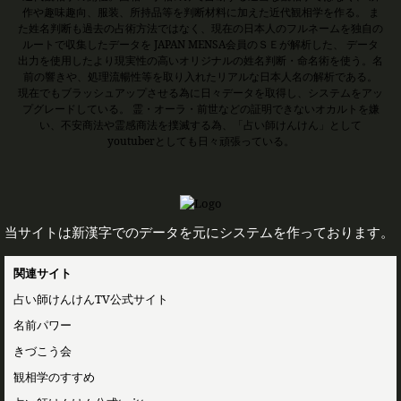
作や趣味趣向、服装、所持品等を判断材料に加えた近代観相学を作る。 ま
た姓名判断も過去の占術方法ではなく、現在の日本人のフルネームを独自の
ルートで収集したデータを JAPAN MENSA会員のＳＥが解析した、 データ
出力を使用したより現実性の高いオリジナルの姓名判断・命名術を使う。名
前の響きや、処理流暢性等を取り入れたリアルな日本人名の解析である。
現在でもブラッシュアップさせる為に日々データを取得し、システムをアッ
プグレードしている。 霊・オーラ・前世などの証明できないオカルトを嫌
い、不安商法や霊感商法を撲滅する為、「占い師けんけん」として
youtuberとしても日々頑張っている。
当サイトは新漢字でのデータを元にシステムを作っております。
関連サイト
占い師けんけんTV公式サイト
名前パワー
きづこう会
観相学のすすめ