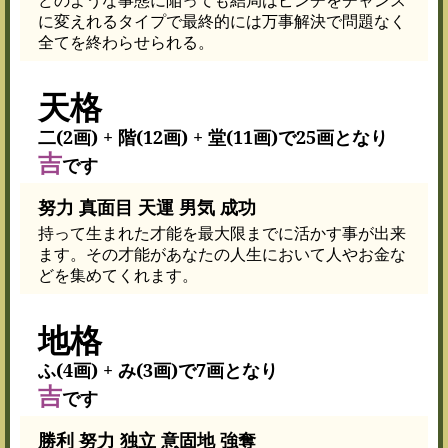
に変えれるタイプで最終的には万事解決で問題なく
全てを終わらせられる。
天格
二(2画) + 階(12画) + 堂(11画)で25画となり
吉
です
努力 真面目 天運 男気 成功
持って生まれた才能を最大限までに活かす事が出来
ます。その才能があなたの人生において人やお金な
どを集めてくれます。
地格
ふ(4画) + み(3画)で7画となり
吉
です
勝利 努力 独立 意固地 強奪