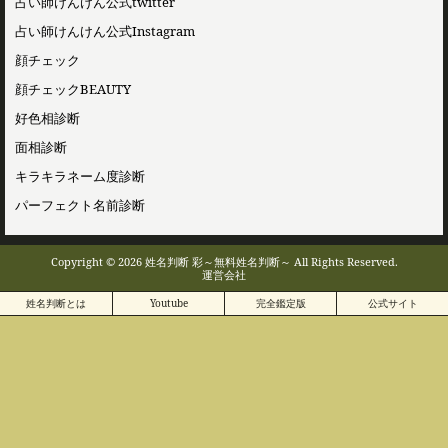
占い師けんけん公式twitter
占い師けんけん公式Instagram
顔チェック
顔チェックBEAUTY
好色相診断
面相診断
キラキラネーム度診断
パーフェクト名前診断
Copyright © 2026 姓名判断 彩～無料姓名判断～ All Rights Reserved.
運営会社
姓名判断とは
Youtube
完全鑑定版
公式サイト