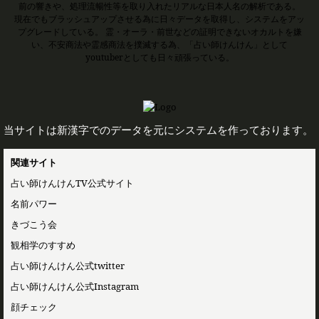
前の響きや、処理流暢性等を取り入れたリアルな日本人名の解析である。
現在でもブラッシュアップさせる為に日々データを取得し、システムをアッ
プグレードしている。 霊・オーラ・前世などの証明できないオカルトを嫌
い、不安商法や霊感商法を撲滅する為、「占い師けんけん」として
youtuberとしても日々頑張っている。
当サイトは新漢字でのデータを元にシステムを作っております。
関連サイト
占い師けんけんTV公式サイト
名前パワー
きづこう会
観相学のすすめ
占い師けんけん公式twitter
占い師けんけん公式Instagram
顔チェック