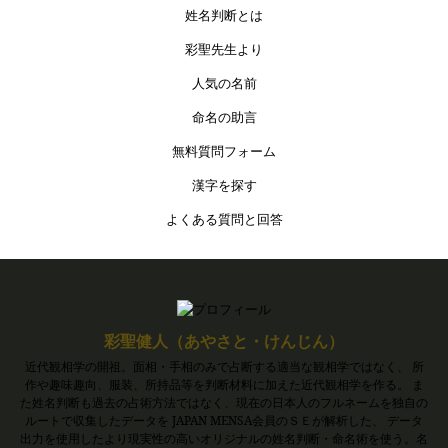
姓名判断とは
彩聖先生より
人気の名前
命名の助言
無料質問フォーム
漢字を探す
よくある質問と回答
彩聖健人（あやさと・けんじん）
近代観相学の開祖。面相・手相のみで占断する適当な観相学ではなく、 所
作や趣味趣向、服装、所持品等を判断材料に加えた近代観相学を作る。 ま
た姓名判断も過去の占術方法ではなく、現在の日本人のフルネームを独自の
ルートで収集したデータを JAPAN MENSA会員のＳＥが解析した、 データ
出力を使用したより現実性の高いオリジナルの姓名判断・命名術を使う。名