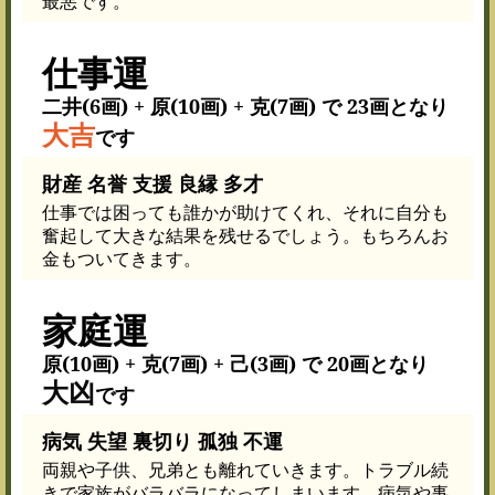
最悪です。
仕事運
二井(6画) + 原(10画) + 克(7画) で 23画となり
大吉
です
財産 名誉 支援 良縁 多才
仕事では困っても誰かが助けてくれ、それに自分も
奮起して大きな結果を残せるでしょう。もちろんお
金もついてきます。
家庭運
原(10画) + 克(7画) + 己(3画) で 20画となり
大凶
です
病気 失望 裏切り 孤独 不運
両親や子供、兄弟とも離れていきます。トラブル続
きで家族がバラバラになってしまいます。病気や事