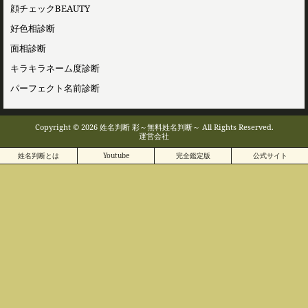
顔チェックBEAUTY
好色相診断
面相診断
キラキラネーム度診断
パーフェクト名前診断
Copyright © 2026 姓名判断 彩～無料姓名判断～ All Rights Reserved.
運営会社
姓名判断とは
Youtube
完全鑑定版
公式サイト