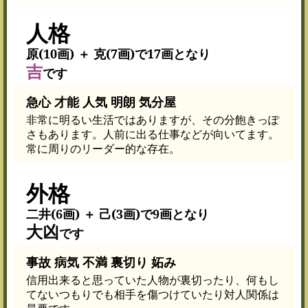
人格
原(10画) ＋ 克(7画)で17画となり
吉
です
急心 才能 人気 明朗 気分屋
非常に明るい生活ではありますが、その分飽きっぽ
さもあります。人前に出る仕事などが向いてます。
常に周りのリーダー的な存在。
外格
二井(6画) ＋ 己(3画)で9画となり
大凶
です
事故 病気 不満 裏切り 妬み
信用出来ると思っていた人物が裏切ったり、何もし
てないつもりでも相手を傷つけていたり対人関係は