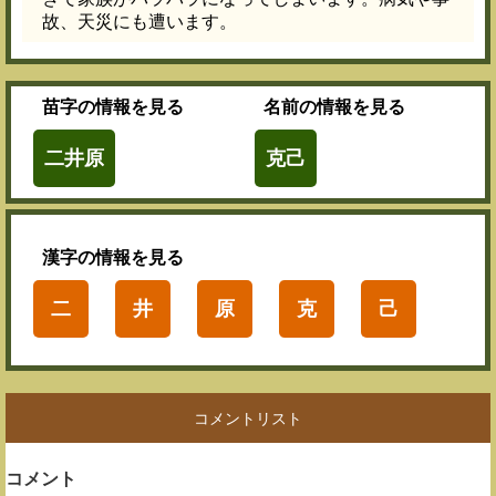
故、天災にも遭います。
苗字
の情報を見る
名前
の情報を見る
二井原
克己
漢字
の情報を見る
二
井
原
克
己
コメントリスト
コメント