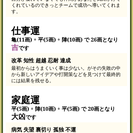
くれているのできっとチームで成功へ導いてくれま
す。
仕事運
亀(11画) + 平(5画) + 陣(10画) で 26画となり
吉
です
改革 知性 超越 忍耐 達成
最初からはうまくいく事は少ない。がその失敗の中
から新しいアイデアや打開策などを見つけて最終的
には結果を残せる。
家庭運
平(5画) + 陣(10画) + 平(5画) で 20画となり
大凶
です
病気 失望 裏切り 孤独 不運