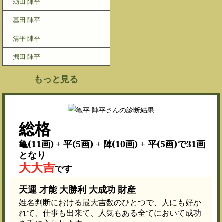
蛎田 陣平
基田 陣平
清平 陣平
掘田 陣平
もっと見る
総格
亀(11画) + 平(5画) + 陣(10画) + 平(5画)で31画
となり
大大吉
です
天運 才能 大勝利 大成功 財産
姓名判断における最大吉数のひとつで、人にも好か
れて、仕事も出来て、人気もある全てにおいて成功