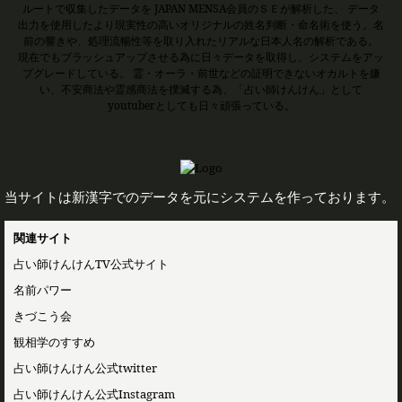
ルートで収集したデータを JAPAN MENSA会員のＳＥが解析した、 データ
出力を使用したより現実性の高いオリジナルの姓名判断・命名術を使う。名
前の響きや、処理流暢性等を取り入れたリアルな日本人名の解析である。
現在でもブラッシュアップさせる為に日々データを取得し、システムをアッ
プグレードしている。 霊・オーラ・前世などの証明できないオカルトを嫌
い、不安商法や霊感商法を撲滅する為、「占い師けんけん」として
youtuberとしても日々頑張っている。
当サイトは新漢字でのデータを元にシステムを作っております。
関連サイト
占い師けんけんTV公式サイト
名前パワー
きづこう会
観相学のすすめ
占い師けんけん公式twitter
占い師けんけん公式Instagram