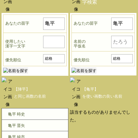
字検索
あなたの苗字
あなたの苗字
使用したい
名前の
漢字一文字
平仮名
優先順位
優先順位
【陣平】
【亀平】
と同じ画数の名前
を使い画数の良い名前
該当するものがありませんでし
亀平 時史
た。
亀平 晋矢
亀平 純市