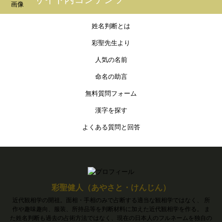
姓名判断とは
彩聖先生より
人気の名前
命名の助言
無料質問フォーム
漢字を探す
よくある質問と回答
彩聖健人（あやさと・けんじん）
近代観相学の開祖。面相・手相のみで占断する適当な観相学ではなく、 所
作や趣味趣向、服装、所持品等を判断材料に加えた近代観相学を作る。 ま
た姓名判断も過去の占術方法ではなく、現在の日本人のフルネームを独自の