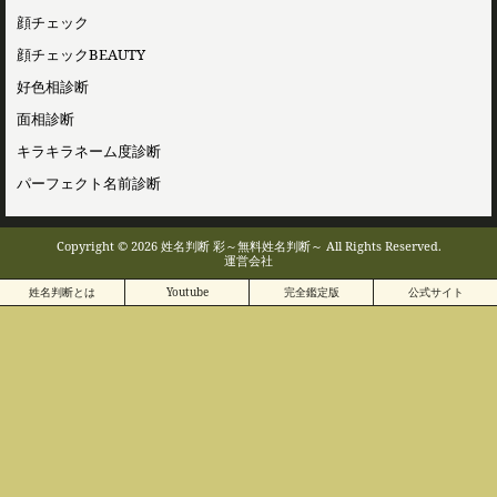
顔チェック
顔チェックBEAUTY
好色相診断
面相診断
キラキラネーム度診断
パーフェクト名前診断
Copyright © 2026 姓名判断 彩～無料姓名判断～ All Rights Reserved.
運営会社
姓名判断とは
Youtube
完全鑑定版
公式サイト