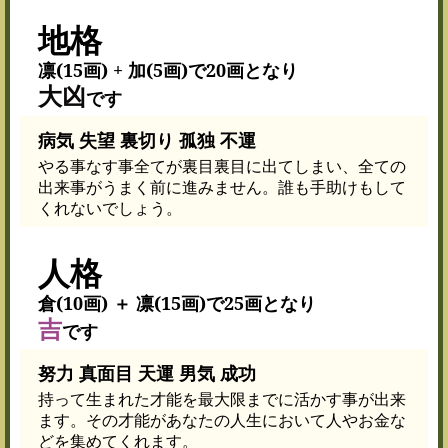
地格
凛(15画) + 加(5画)で20画となり
大凶
です
病気 失望 裏切り 孤独 不運
やる事なす事全てが裏目裏目に出てしまい、全ての
出来事がうまく前に進みません。誰も手助けもして
くれないでしょう。
人格
倉(10画) ＋ 凛(15画)で25画となり
吉
です
努力 真面目 天運 男気 成功
持って生まれた才能を最大限までに活かす事が出来
ます。その才能があなたの人生において人やお金な
どを集めてくれます。