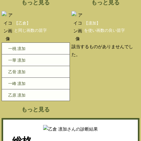
もっと見る
もっと見る
【乙倉】
【凛加】
と同じ画数の苗字
を使い画数の良い苗字
該当するものがありませんでし
一桃 凛加
た。
一華 凛加
乙骨 凛加
一峰 凛加
乙原 凛加
もっと見る
総格