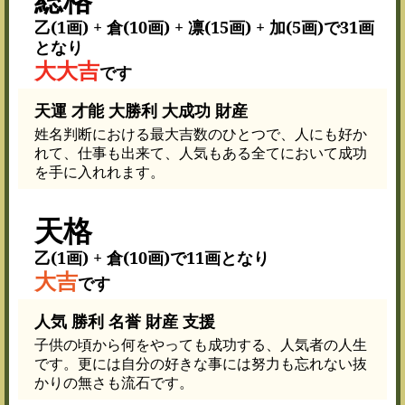
乙(1画) + 倉(10画) + 凛(15画) + 加(5画)で31画
となり
大大吉
です
天運 才能 大勝利 大成功 財産
姓名判断における最大吉数のひとつで、人にも好か
れて、仕事も出来て、人気もある全てにおいて成功
を手に入れれます。
天格
乙(1画) + 倉(10画)で11画となり
大吉
です
人気 勝利 名誉 財産 支援
子供の頃から何をやっても成功する、人気者の人生
です。更には自分の好きな事には努力も忘れない抜
かりの無さも流石です。