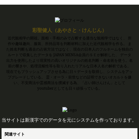
彩聖健人（あやさと・けんじん）
近代観相学の開祖。面相・手相のみで占断する適当な観相学ではなく、 所
作や趣味趣向、服装、所持品等を判断材料に加えた近代観相学を作る。 ま
た姓名判断も過去の占術方法ではなく、現在の日本人のフルネームを独自の
ルートで収集したデータを JAPAN MENSA会員のＳＥが解析した、 データ
出力を使用したより現実性の高いオリジナルの姓名判断・命名術を使う。名
前の響きや、処理流暢性等を取り入れたリアルな日本人名の解析である。
現在でもブラッシュアップさせる為に日々データを取得し、システムをアッ
プグレードしている。 霊・オーラ・前世などの証明できないオカルトを嫌
い、不安商法や霊感商法を撲滅する為、「占い師けんけん」として
youtuberとしても日々頑張っている。
当サイトは新漢字でのデータを元にシステムを作っております。
関連サイト