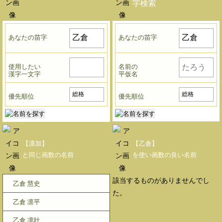
字検索
あなたの苗字
あなたの苗字
使用したい
名前の
漢字一文字
平仮名
優先順位
優先順位
【凛加】
【乙倉】
と同じ画数の名前
を使い画数の良い名前
該当するものがありませんでし
乙倉 慧史
た。
乙倉 凛平
乙倉 凛叶