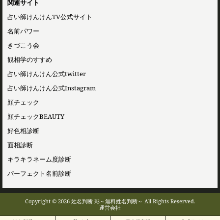
関連サイト
占い師けんけんTV公式サイト
名前パワー
きづこう会
観相学のすすめ
占い師けんけん公式twitter
占い師けんけん公式Instagram
顔チェック
顔チェックBEAUTY
好色相診断
面相診断
キラキラネーム度診断
パーフェクト名前診断
Copyright © 2026 姓名判断 彩～無料姓名判断～ All Rights Reserved.
運営会社