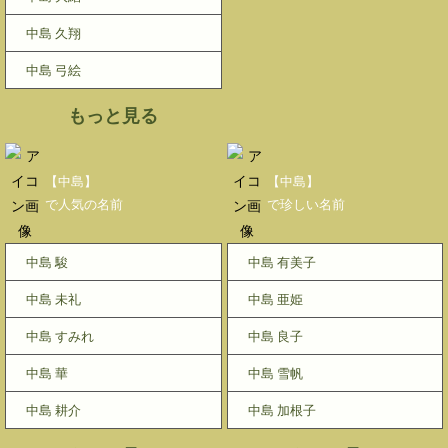
中島 久翔
中島 弓絵
もっと見る
【中島】
【中島】
で人気の名前
で珍しい名前
中島 駿
中島 有美子
中島 未礼
中島 亜姫
中島 すみれ
中島 良子
中島 華
中島 雪帆
中島 耕介
中島 加根子