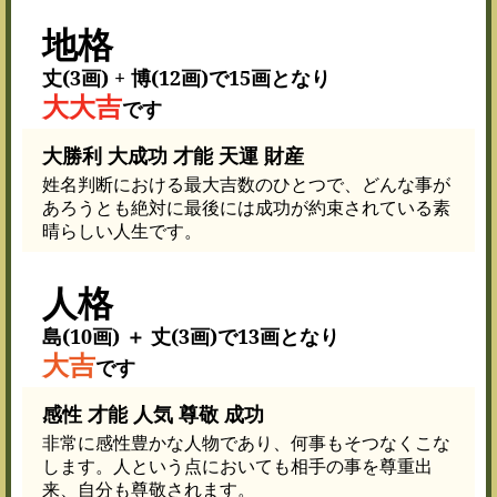
地格
丈(3画) + 博(12画)で15画となり
大大吉
です
大勝利 大成功 才能 天運 財産
姓名判断における最大吉数のひとつで、どんな事が
あろうとも絶対に最後には成功が約束されている素
晴らしい人生です。
人格
島(10画) ＋ 丈(3画)で13画となり
大吉
です
感性 才能 人気 尊敬 成功
非常に感性豊かな人物であり、何事もそつなくこな
します。人という点においても相手の事を尊重出
来、自分も尊敬されます。