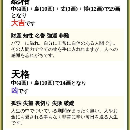
中(4画) + 島(10画) + 丈(3画) + 博(12画)で29画
となり
大吉
です
財産 知性 名誉 強運 非難
パワーに溢れ、自分に非常に自信のある人間です。
その人間力で全ての物を手に入れれますが、人への
感謝を忘れがちです。
天格
中(4画) + 島(10画)で14画となり
凶
です
孤独 失望 裏切り 失敗 破綻
人生の中でついている期間がまったく無い。人やお
金にも愛される事もなく非常に辛い毎日を送る人生
です。