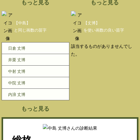
もっと見る
もっと見る
【中島】
【丈博】
と同じ画数の苗字
を使い画数の良い苗字
該当するものがありませんでし
日倉 丈博
た。
井栗 丈博
中射 丈博
中院 丈博
内浪 丈博
もっと見る
総格