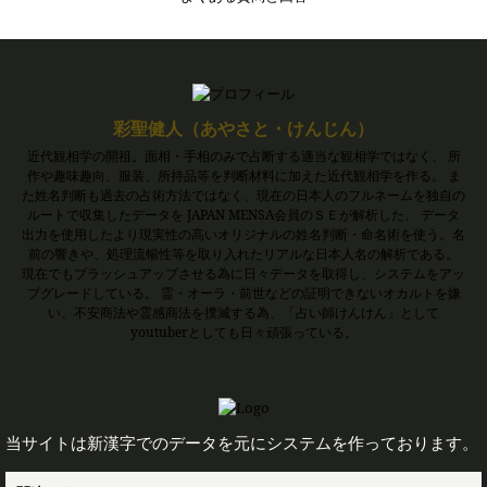
彩聖健人（あやさと・けんじん）
近代観相学の開祖。面相・手相のみで占断する適当な観相学ではなく、 所
作や趣味趣向、服装、所持品等を判断材料に加えた近代観相学を作る。 ま
た姓名判断も過去の占術方法ではなく、現在の日本人のフルネームを独自の
ルートで収集したデータを JAPAN MENSA会員のＳＥが解析した、 データ
出力を使用したより現実性の高いオリジナルの姓名判断・命名術を使う。名
前の響きや、処理流暢性等を取り入れたリアルな日本人名の解析である。
現在でもブラッシュアップさせる為に日々データを取得し、システムをアッ
プグレードしている。 霊・オーラ・前世などの証明できないオカルトを嫌
い、不安商法や霊感商法を撲滅する為、「占い師けんけん」として
youtuberとしても日々頑張っている。
当サイトは新漢字でのデータを元にシステムを作っております。