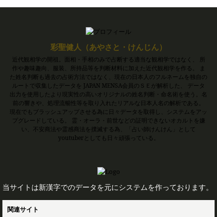
彩聖健人（あやさと・けんじん）
近代観相学の開祖。面相・手相のみで占断する適当な観相学ではなく、 所
作や趣味趣向、服装、所持品等を判断材料に加えた近代観相学を作る。 ま
た姓名判断も過去の占術方法ではなく、現在の日本人のフルネームを独自の
ルートで収集したデータを JAPAN MENSA会員のＳＥが解析した、 データ
出力を使用したより現実性の高いオリジナルの姓名判断・命名術を使う。名
前の響きや、処理流暢性等を取り入れたリアルな日本人名の解析である。
現在でもブラッシュアップさせる為に日々データを取得し、システムをアッ
プグレードしている。 霊・オーラ・前世などの証明できないオカルトを嫌
い、不安商法や霊感商法を撲滅する為、「占い師けんけん」として
youtuberとしても日々頑張っている。
当サイトは新漢字でのデータを元にシステムを作っております。
関連サイト