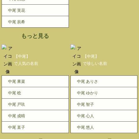
中尾 芙花
中尾 辰希
もっと見る
【中尾】
【中尾】
で人気の名前
で珍しい名前
中尾 果菜
中尾 ありさ
中尾 稔
中尾 ゆかり
中尾 戸玖
中尾 智子
中尾 成晴
中尾 心人
中尾 直子
中尾 悠人