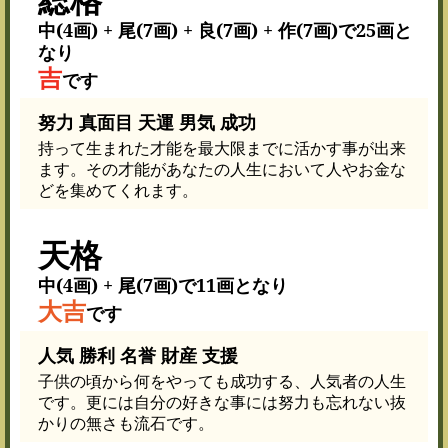
中(4画) + 尾(7画) + 良(7画) + 作(7画)で25画と
なり
吉
です
努力 真面目 天運 男気 成功
持って生まれた才能を最大限までに活かす事が出来
ます。その才能があなたの人生において人やお金な
どを集めてくれます。
天格
中(4画) + 尾(7画)で11画となり
大吉
です
人気 勝利 名誉 財産 支援
子供の頃から何をやっても成功する、人気者の人生
です。更には自分の好きな事には努力も忘れない抜
かりの無さも流石です。