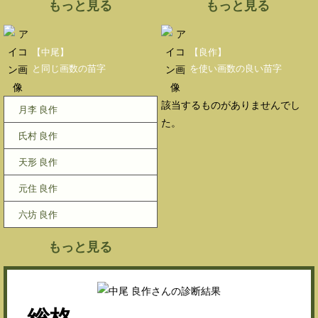
もっと見る
もっと見る
【中尾】
【良作】
と同じ画数の苗字
を使い画数の良い苗字
該当するものがありませんでし
月李 良作
た。
氏村 良作
天形 良作
元住 良作
六坊 良作
もっと見る
総格