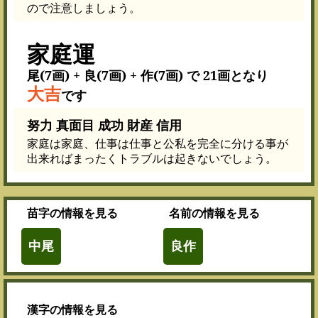
ので注意しましょう。
家庭運
尾(7画) + 良(7画) + 作(7画) で 21画となり
大吉
です
努力 真面目 成功 財産 信用
家庭は家庭、仕事は仕事と公私を完全に分ける事が
出来ればまったくトラブルは起きないでしょう。
苗字
の情報を見る
名前
の情報を見る
中尾
良作
漢字
の情報を見る