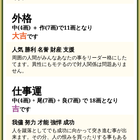
外格
中(4画) ＋ 作(7画)で11画となり
大吉
です
人気 勝利 名誉 財産 支援
周囲の人間がみんなあなたの事をリーダー格にした
てます。異性にもモテるので対人関係は問題ありま
せん。
仕事運
中(4画) + 尾(7画) + 良(7画) で 18画となり
吉
です
我儘 努力 才能 強悍 成功
人を蹴落としてでも成功に向かって突き進む事が出
来ます。その分、人の恨みを買ったりする事もある