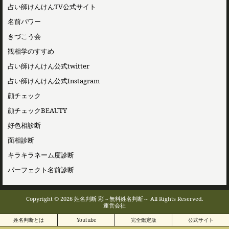
占い師けんけんTV公式サイト
名前パワー
きづこう会
観相学のすすめ
占い師けんけん公式twitter
占い師けんけん公式Instagram
顔チェック
顔チェックBEAUTY
好色相診断
面相診断
キラキラネーム度診断
パーフェクト名前診断
Copyright © 2026 姓名判断 彩～無料姓名判断～ All Rights Reserved.
運営会社
姓名判断とは
Youtube
完全鑑定版
公式サイト