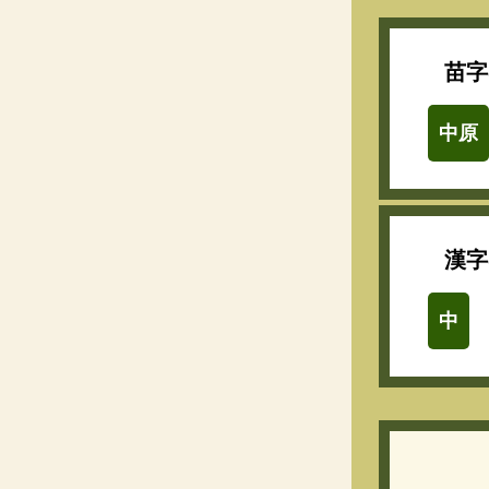
苗字
中原
漢字
中