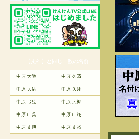
【丈雄】と同じ画数の名前
中
中原 大遊
中原 久晴
中原 大結
中原 久翔
中原 弓絵
中原 大椰
中原 山葵
中原 山翔
中原 丈博
中原 丈裕