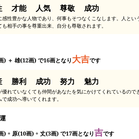
性 才能 人気 尊敬 成功
に感性豊かな人物であり、何事もそつなくこなします。人とい
ても相手の事を尊重出来、自分も尊敬されます。
大吉
画) ＋ 雄(12画) で16画となり
です
産 勝利 成功 努力 魅力
が優れていなくても仲間があなたを気にかけてくれているので
ムで成功へ導いてくれます。
運
吉
画) + 原(10画) + 丈(3画) で17画となり
です