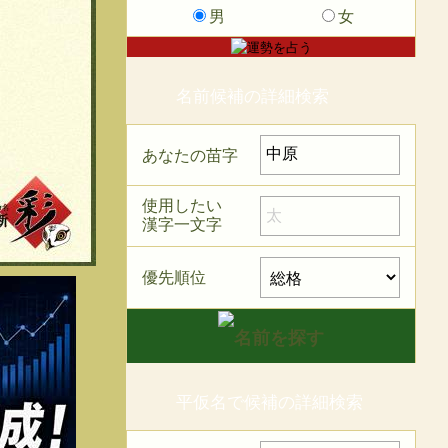
男
女
名前候補の詳細検索
あなたの苗字
使用したい
漢字一文字
優先順位
平仮名で候補の詳細検索