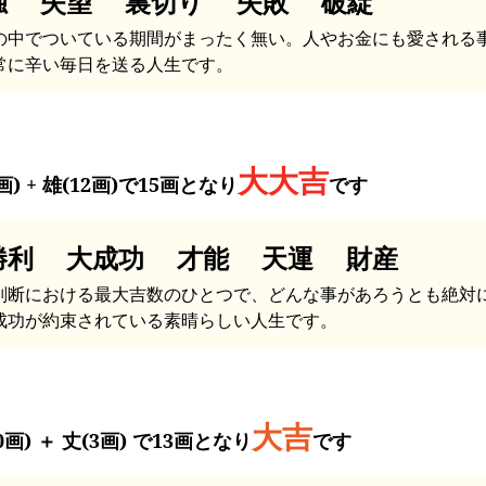
独 失望 裏切り 失敗 破綻
の中でついている期間がまったく無い。人やお金にも愛される
常に辛い毎日を送る人生です。
大大吉
画) + 雄(12画)で15画となり
です
勝利 大成功 才能 天運 財産
判断における最大吉数のひとつで、どんな事があろうとも絶対
成功が約束されている素晴らしい人生です。
大吉
0画) ＋ 丈(3画) で13画となり
です