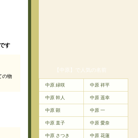
です
【中原】で人気の名前
ての物
中原 緑咲
中原 祥平
中原 幹人
中原 遥幸
中原 顕
中原 一
中原 直子
中原 愛奈
中原 さつき
中原 花蓮