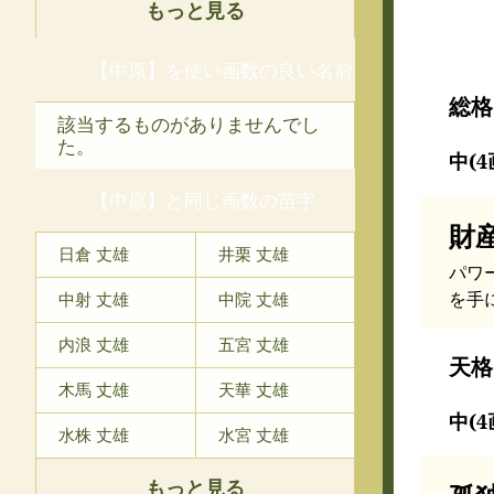
もっと見る
【中原】を使い画数の良い名前
総格
該当するものがありませんでし
た。
中(4
【中原】と同じ画数の苗字
財
日倉 丈雄
井栗 丈雄
パワ
を手
中射 丈雄
中院 丈雄
内浪 丈雄
五宮 丈雄
天格
木馬 丈雄
天華 丈雄
中(4
水株 丈雄
水宮 丈雄
もっと見る