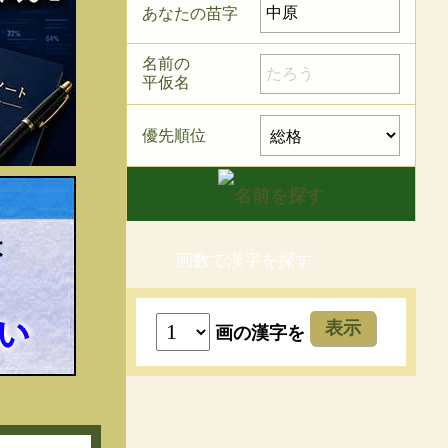
あなたの苗字
名前の
平仮名
優先順位
画数で漢字を探す
表示
画の漢字を