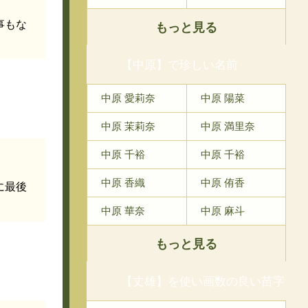
事もな
もっと見る
【中原】で珍しい名前
中原 愛莉奈
中原 陽菜
中原 茉莉奈
中原 満里奈
中原 千裕
中原 千裕
中原 香織
中原 侑香
に最後
中原 華奈
中原 麻斗
もっと見る
【丈雄】を使い画数の良い苗字