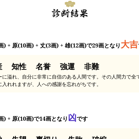
大吉
画) + 原(10画) + 丈(3画) + 雄(12画)で29画となり
産 知性 名誉 強運 非難
ーに溢れ、自分に非常に自信のある人間です。その人間力で全
に入れれますが、人への感謝を忘れがちです。
凶
画) + 原(10画)で14画となり
です