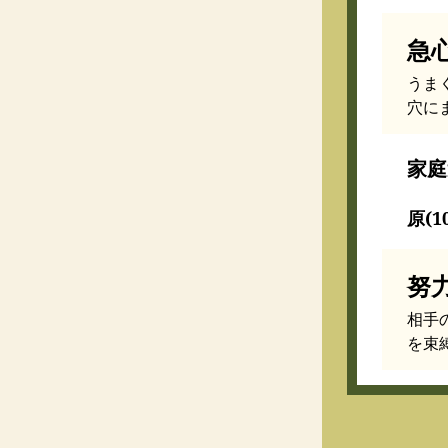
急
うま
穴に
家庭
原(1
努
相手
を束