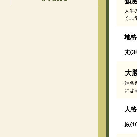
孤
人生
く非
地格
丈(3
大
姓名
には
人格
原(1