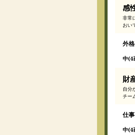
感
非常
おい
外格
中(4
財
自分
チー
仕事
中(4