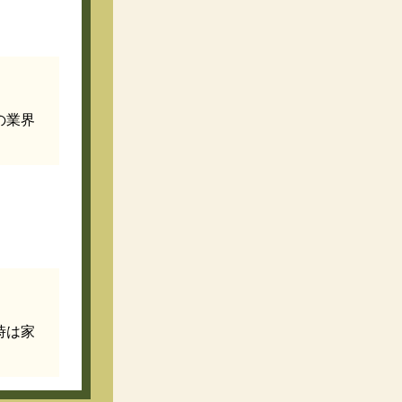
の業界
時は家