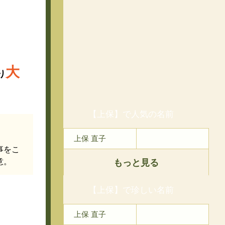
大
り
【上保】で人気の名前
上保 直子
事をこ
意。
もっと見る
【上保】で珍しい名前
上保 直子