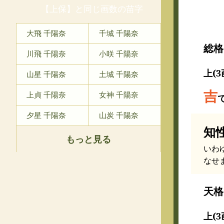
【上保】と同じ画数の苗字
大飛 千陽奈
千城 千陽奈
総格
川飛 千陽奈
小咲 千陽奈
上(3
山星 千陽奈
土城 千陽奈
吉
上貞 千陽奈
女神 千陽奈
夕星 千陽奈
山炭 千陽奈
知
もっと見る
いわ
なせ
天格
上(3