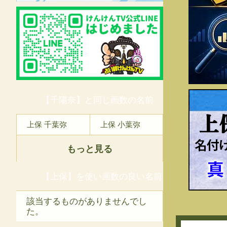
【千陽奈】と同じ画数の名前
上
上保 千葉弥
上保 小葉弥
もっと見る
【上保】を使い画数の良い名前
該当するものがありませんでし
た。