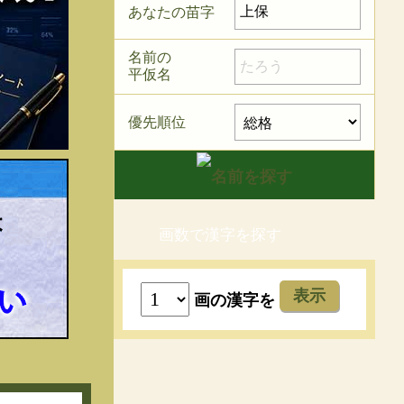
あなたの苗字
名前の
平仮名
優先順位
画数で漢字を探す
表示
画の漢字を