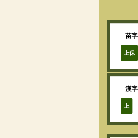
苗字
上保
漢字
上