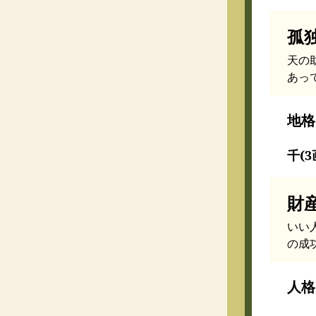
孤
天の
あっ
地格
千(3
財
いい
の成
人格