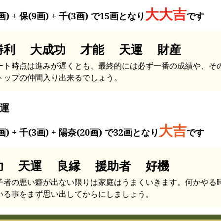
大大吉
画) + 保(9画) + 千(3画) で15画となり
です
勝利 大成功 才能 天運 財産
ート時点は進みが遅くとも、最終的には必ず一番の成績や、そ
トップの仲間入り出来るでしょう。
運
大吉
画) + 千(3画) + 陽奈(20画) で32画となり
です
功 天運 良縁 援助者 好機
子者の悪い癖が出ない限りは家庭はうまくいきます。何かやる
いる事をまず思い出してからにしましょう。