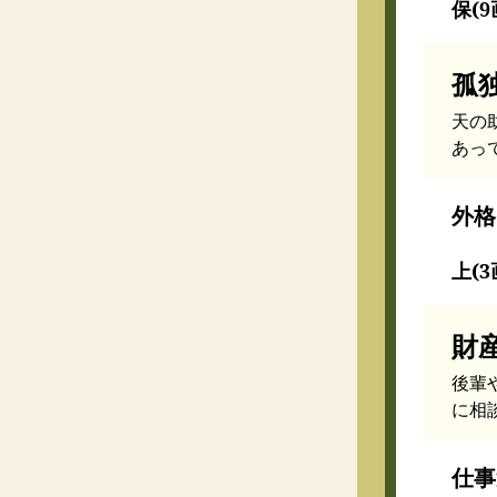
保(9
孤
天の
あっ
外格
上(3
財
後輩
に相
仕事