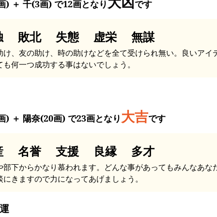
大凶
画) ＋ 千(3画) で12画となり
です
独 敗北 失態 虚栄 無謀
助け、友の助け、時の助けなどを全て受けられ無い。良いアイ
ても何一つ成功する事はないでしょう。
大吉
画) ＋ 陽奈(20画) で23画となり
です
産 名誉 支援 良縁 多才
や部下からかなり慕われます。どんな事があってもみんなあな
談にきますので力になってあげましょう。
運