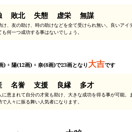
独 敗北 失態 虚栄 無謀
助け、友の助け、時の助けなどを全て受けられ無い。良いアイ
ても何一つ成功する事はないでしょう。
大吉
画) + 陽(12画) + 奈(8画)で23画となり
です
産 名誉 支援 良縁 多才
人に恵まれて自分の才覚も助け、大きな成功を得る事が可能。
功で人々に振る舞い人気者になります。