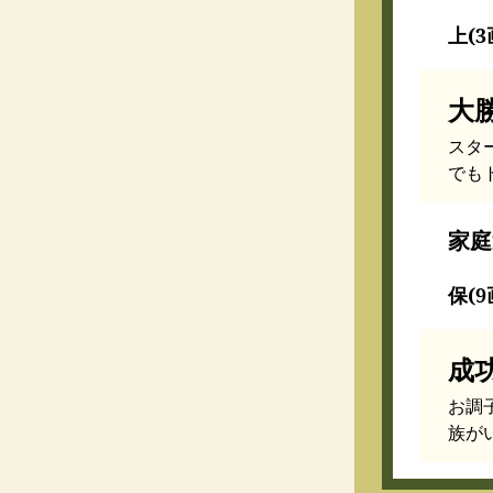
上(3
大
スタ
でも
家庭
保(9
成
お調
族が