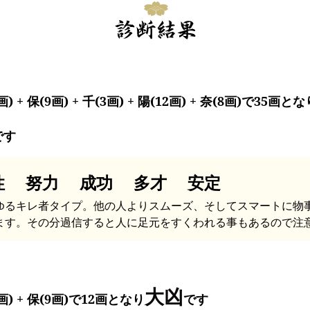
画) + 保(9画) + 千(3画) + 陽(12画) + 奈(8画)で35画とな
です
性 努力 成功 多才 安定
ゆるキレ者タイプ。他の人よりスムーズ、そしてスマートに物
ます。その分過信すると人に足元をすくわれる事もあるので注
大凶
画) + 保(9画)で12画となり
です