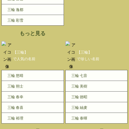
三輪 逸都
三輪 彩雪
もっと見る
【三輪】
【三輪】
で人気の名前
で珍しい名前
三輪 悠晴
三輪 七音
三輪 朔士
三輪 美樹
三輪 春幸
三輪 徳昭
三輪 春喜
三輪 紬麦
三輪 裕理
三輪 泰暉