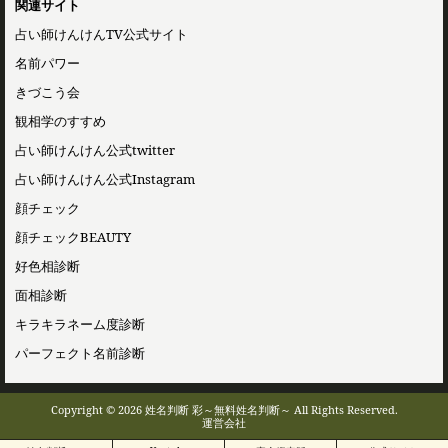
関連サイト
占い師けんけんTV公式サイト
名前パワー
きづこう会
観相学のすすめ
占い師けんけん公式twitter
占い師けんけん公式Instagram
顔チェック
顔チェックBEAUTY
好色相診断
面相診断
キラキラネーム度診断
パーフェクト名前診断
Copyright © 2026 姓名判断 彩～無料姓名判断～ All Rights Reserved.
運営会社