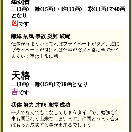
三(3画) + 輪(15画) + 唯(11画) + 彩(11画)で40画
となり
凶
です
離縁 病気 事故 災難 破綻
仕事がうまくいってればプライベートがダメ、逆に
プライベートが良ければ仕事がダメと常に全てがう
まくいく事は非常に稀。
天格
三(3画) + 輪(15画)で18画となり
吉
です
我儘 努力 才能 強悍 成功
一人でなんでもこなしてしまうタイプで、勉強も仕
事も問題なく出来てしまいます。仲間とうまく合え
ばもっと成功する事が出来るでしょう。