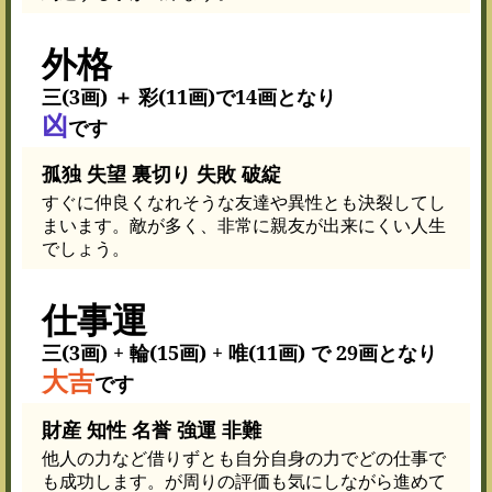
外格
三(3画) ＋ 彩(11画)で14画となり
凶
です
孤独 失望 裏切り 失敗 破綻
すぐに仲良くなれそうな友達や異性とも決裂してし
まいます。敵が多く、非常に親友が出来にくい人生
でしょう。
仕事運
三(3画) + 輪(15画) + 唯(11画) で 29画となり
大吉
です
財産 知性 名誉 強運 非難
他人の力など借りずとも自分自身の力でどの仕事で
も成功します。が周りの評価も気にしながら進めて