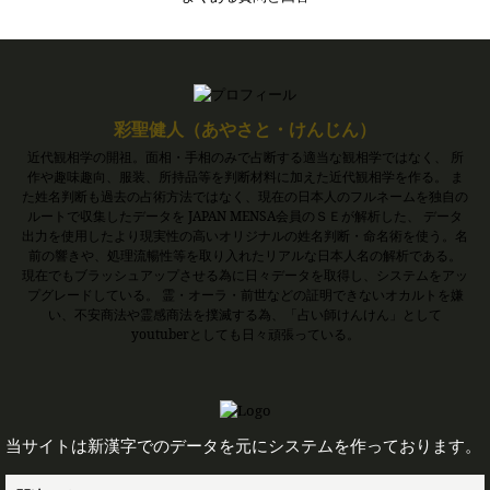
彩聖健人（あやさと・けんじん）
近代観相学の開祖。面相・手相のみで占断する適当な観相学ではなく、 所
作や趣味趣向、服装、所持品等を判断材料に加えた近代観相学を作る。 ま
た姓名判断も過去の占術方法ではなく、現在の日本人のフルネームを独自の
ルートで収集したデータを JAPAN MENSA会員のＳＥが解析した、 データ
出力を使用したより現実性の高いオリジナルの姓名判断・命名術を使う。名
前の響きや、処理流暢性等を取り入れたリアルな日本人名の解析である。
現在でもブラッシュアップさせる為に日々データを取得し、システムをアッ
プグレードしている。 霊・オーラ・前世などの証明できないオカルトを嫌
い、不安商法や霊感商法を撲滅する為、「占い師けんけん」として
youtuberとしても日々頑張っている。
当サイトは新漢字でのデータを元にシステムを作っております。