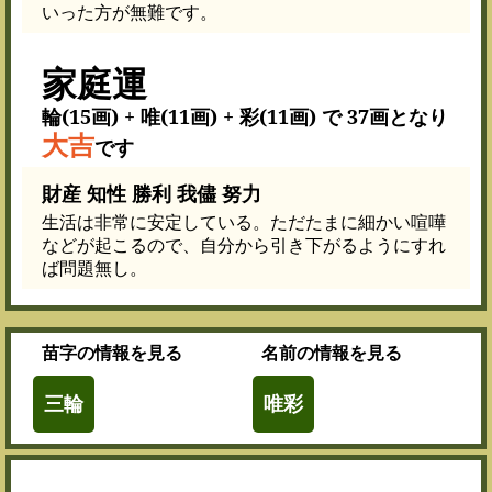
いった方が無難です。
家庭運
輪(15画) + 唯(11画) + 彩(11画) で 37画となり
大吉
です
財産 知性 勝利 我儘 努力
生活は非常に安定している。ただたまに細かい喧嘩
などが起こるので、自分から引き下がるようにすれ
ば問題無し。
苗字
の情報を見る
名前
の情報を見る
三輪
唯彩