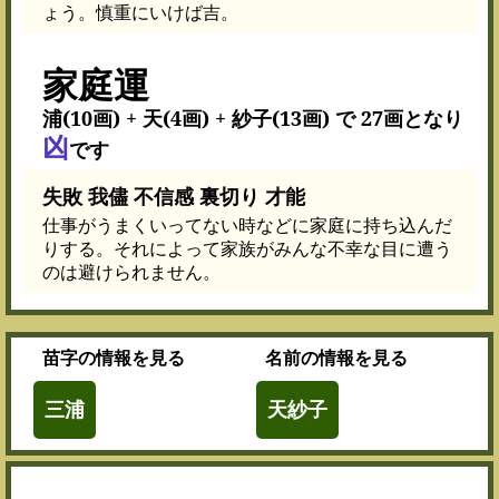
ょう。慎重にいけば吉。
家庭運
浦(10画) + 天(4画) + 紗子(13画) で 27画となり
凶
です
失敗 我儘 不信感 裏切り 才能
仕事がうまくいってない時などに家庭に持ち込んだ
りする。それによって家族がみんな不幸な目に遭う
のは避けられません。
苗字
の情報を見る
名前
の情報を見る
三浦
天紗子