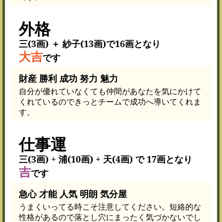
外格
三(3画) ＋ 紗子(13画)で16画となり
大吉
です
財産 勝利 成功 努力 魅力
自分が優れていなくても仲間があなたを気にかけて
くれているのできっとチームで成功へ導いてくれま
す。
仕事運
三(3画) + 浦(10画) + 天(4画) で 17画となり
吉
です
急心 才能 人気 明朗 気分屋
うまくいってる時こそ注意してください。短絡的な
性格があるので落とし穴にまったく気づかないでし