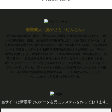
彩聖健人（あやさと・けんじん）
近代観相学の開祖。面相・手相のみで占断する適当な観相学ではなく、 所
作や趣味趣向、服装、所持品等を判断材料に加えた近代観相学を作る。 ま
た姓名判断も過去の占術方法ではなく、現在の日本人のフルネームを独自の
ルートで収集したデータを JAPAN MENSA会員のＳＥが解析した、 データ
出力を使用したより現実性の高いオリジナルの姓名判断・命名術を使う。名
前の響きや、処理流暢性等を取り入れたリアルな日本人名の解析である。
現在でもブラッシュアップさせる為に日々データを取得し、システムをアッ
プグレードしている。 霊・オーラ・前世などの証明できないオカルトを嫌
い、不安商法や霊感商法を撲滅する為、「占い師けんけん」として
youtuberとしても日々頑張っている。
当サイトは新漢字でのデータを元にシステムを作っております。