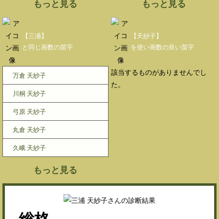
もっと見る
もっと見る
【三浦】
【天紗子】
と同じ画数の苗字
を使い画数の良い苗字
該当するものがありませんでし
万倉 天紗子
た。
川桐 天紗子
弓原 天紗子
丸倉 天紗子
久峨 天紗子
もっと見る
総格