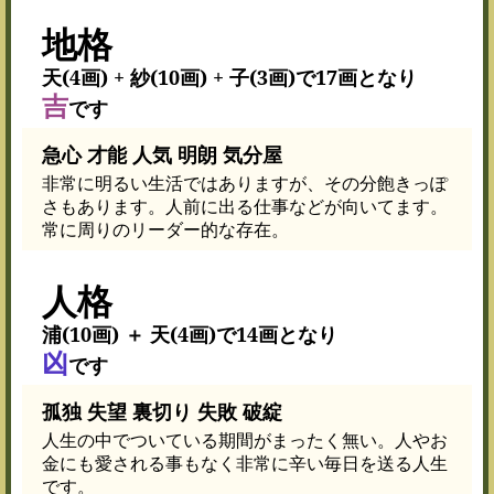
地格
天(4画) + 紗(10画) + 子(3画)で17画となり
吉
です
急心 才能 人気 明朗 気分屋
非常に明るい生活ではありますが、その分飽きっぽ
さもあります。人前に出る仕事などが向いてます。
常に周りのリーダー的な存在。
人格
浦(10画) ＋ 天(4画)で14画となり
凶
です
孤独 失望 裏切り 失敗 破綻
人生の中でついている期間がまったく無い。人やお
金にも愛される事もなく非常に辛い毎日を送る人生
です。