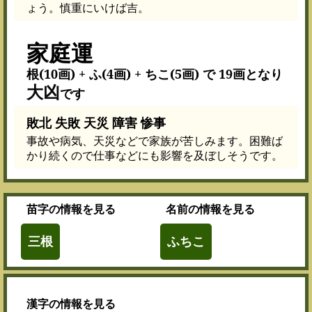
ょう。慎重にいけば吉。
家庭運
根(10画) + ふ(4画) + ちこ(5画) で 19画となり
大凶
です
敗北 失敗 天災 障害 惨事
事故や病気、天災などで家族が苦しみます。困難ば
かり続くので仕事などにも影響を及ぼしそうです。
苗字
の情報を見る
名前
の情報を見る
三根
ふちこ
漢字
の情報を見る