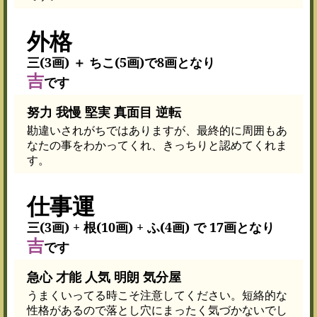
外格
三(3画) ＋ ちこ(5画)で8画となり
吉
です
努力 我慢 堅実 真面目 逆転
勘違いされがちではありますが、最終的に周囲もあ
なたの事をわかってくれ、きっちりと認めてくれま
す。
仕事運
三(3画) + 根(10画) + ふ(4画) で 17画となり
吉
です
急心 才能 人気 明朗 気分屋
うまくいってる時こそ注意してください。短絡的な
性格があるので落とし穴にまったく気づかないでし