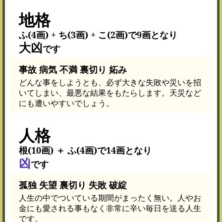
地格
ふ(4画) + ち(3画) + こ(2画)で9画となり
大凶
です
事故 病気 不満 裏切り 妬み
どんな事をしようとも、必ず大きな失敗や災いを招
いてしまい、最悪な結果をもたらします。天災など
にも遭いやすいでしょう。
人格
根(10画) ＋ ふ(4画)で14画となり
凶
です
孤独 失望 裏切り 失敗 破綻
人生の中でついている期間がまったく無い。人やお
金にも愛される事もなく非常に辛い毎日を送る人生
です。