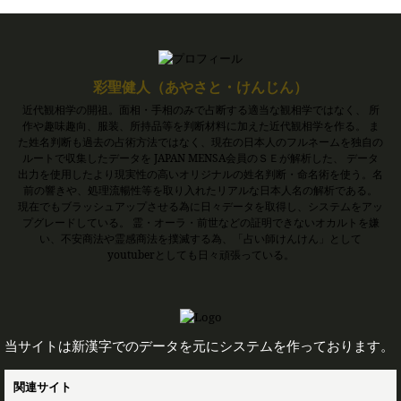
彩聖健人（あやさと・けんじん）
近代観相学の開祖。面相・手相のみで占断する適当な観相学ではなく、 所
作や趣味趣向、服装、所持品等を判断材料に加えた近代観相学を作る。 ま
た姓名判断も過去の占術方法ではなく、現在の日本人のフルネームを独自の
ルートで収集したデータを JAPAN MENSA会員のＳＥが解析した、 データ
出力を使用したより現実性の高いオリジナルの姓名判断・命名術を使う。名
前の響きや、処理流暢性等を取り入れたリアルな日本人名の解析である。
現在でもブラッシュアップさせる為に日々データを取得し、システムをアッ
プグレードしている。 霊・オーラ・前世などの証明できないオカルトを嫌
い、不安商法や霊感商法を撲滅する為、「占い師けんけん」として
youtuberとしても日々頑張っている。
当サイトは新漢字でのデータを元にシステムを作っております。
関連サイト