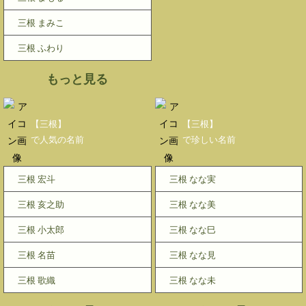
三根 まみこ
三根 ふわり
もっと見る
【三根】
【三根】
で人気の名前
で珍しい名前
三根 宏斗
三根 なな実
三根 亥之助
三根 なな美
三根 小太郎
三根 なな巳
三根 名苗
三根 なな見
三根 歌織
三根 なな未