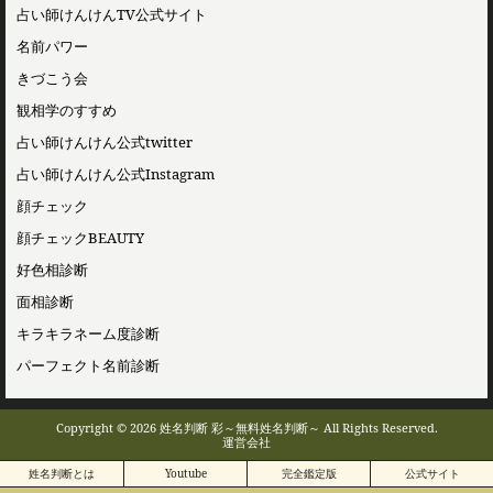
占い師けんけんTV公式サイト
名前パワー
きづこう会
観相学のすすめ
占い師けんけん公式twitter
占い師けんけん公式Instagram
顔チェック
顔チェックBEAUTY
好色相診断
面相診断
キラキラネーム度診断
パーフェクト名前診断
Copyright © 2026 姓名判断 彩～無料姓名判断～ All Rights Reserved.
運営会社
姓名判断とは
Youtube
完全鑑定版
公式サイト