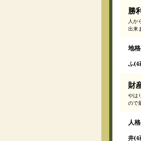
勝
人か
出来
地格
ふ(4
財
やは
ので
人格
井(4