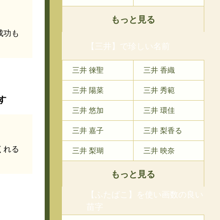
もっと見る
成功も
【三井】で珍しい名前
三井 徠聖
三井 香織
三井 陽菜
三井 秀範
す
三井 悠加
三井 環佳
三井 嘉子
三井 梨香る
くれる
三井 梨瑚
三井 映奈
もっと見る
【ふたばこ】を使い画数の良い
苗字