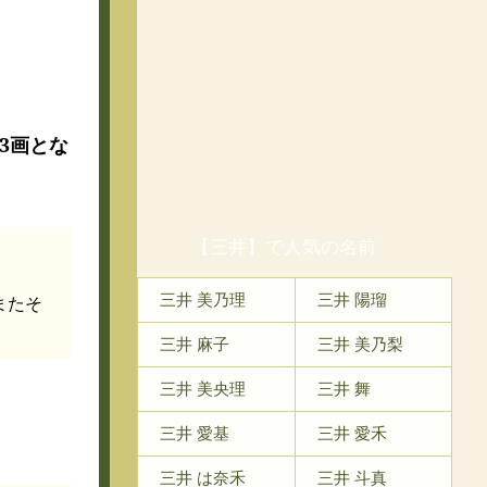
で23画とな
【三井】で人気の名前
三井 美乃理
三井 陽瑠
またそ
三井 麻子
三井 美乃梨
三井 美央理
三井 舞
三井 愛基
三井 愛禾
三井 は奈禾
三井 斗真