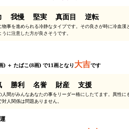
力 我慢 堅実 真面目 逆転
に物事を進められる冷静なタイプです。その良さが時に冷血漢
ように注意した方が良さそうです。
大吉
画) ＋ たばこ(8画) で11画となり
です
気 勝利 名誉 財産 支援
の人間がみんなあなたの事をリーダー格にしたてます。異性に
で対人関係は問題ありません。
運