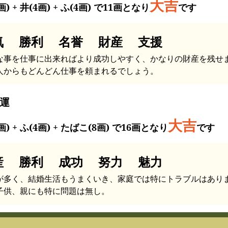
大吉
画) + 井(4画) + ふ(4画) で11画となり
です
気 勝利 名誉 財産 支援
な事を仕事に出来ればより成功しやすく、かなりの財産を残せ
人からもどんどん仕事を頼まれるでしょう。
運
大吉
画) + ふ(4画) + たばこ(8画) で16画となり
です
産 勝利 成功 努力 魅力
が多く、結婚生活もうまくいき、家庭では特にトラブルはあり
子供、親にも特に問題は無し。