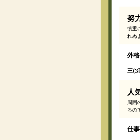
努
慎重
れぬ
外格
三(3
人
周囲
るの
仕事