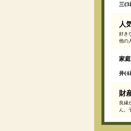
三(3
人
好き
他の
家庭
井(4
財
良縁
ん。