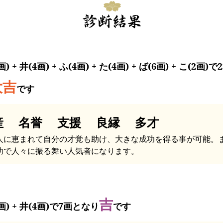
画) + 井(4画) + ふ(4画) + た(4画) + ば(6画) + こ(2画)
大吉
です
産 名誉 支援 良縁 多才
人に恵まれて自分の才覚も助け、大きな成功を得る事が可能。
功で人々に振る舞い人気者になります。
吉
画) + 井(4画)で7画となり
です