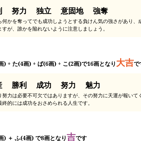
利 努力 独立 意固地 強奪
ら何かを奪ってでも成功しようとする負けん気の強さがあり、
ますが、誰かを陥れないように注意しましょう。
大吉
画) + た(4画) + ば(6画) + こ(2画)で16画となり
で
産 勝利 成功 努力 魅力
り努力は必要不可欠ではありますが、その努力に天運が報いて
最終的には成功をおさめられる人生です。
吉
画) ＋ ふ(4画) で8画となり
です