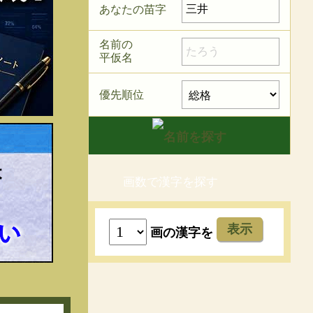
あなたの苗字
名前の
平仮名
優先順位
画数で漢字を探す
表示
画の漢字を