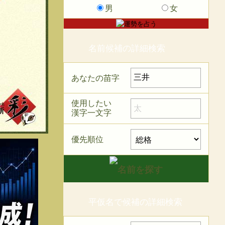
男
女
名前候補の詳細検索
あなたの苗字
使用したい
漢字一文字
優先順位
平仮名で候補の詳細検索