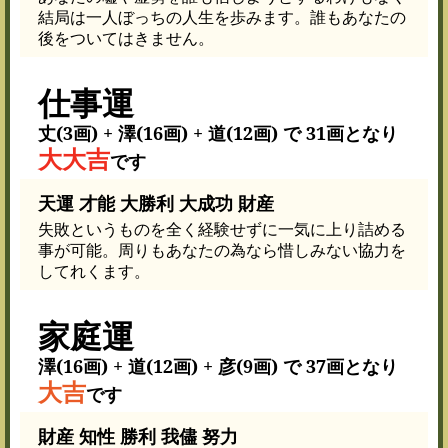
結局は一人ぼっちの人生を歩みます。誰もあなたの
後をついてはきません。
仕事運
丈(3画) + 澤(16画) + 道(12画) で 31画となり
大大吉
です
天運 才能 大勝利 大成功 財産
失敗というものを全く経験せずに一気に上り詰める
事が可能。周りもあなたの為なら惜しみない協力を
してれくます。
家庭運
澤(16画) + 道(12画) + 彦(9画) で 37画となり
大吉
です
財産 知性 勝利 我儘 努力