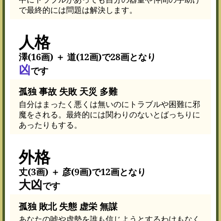
で最終的には問題は解決します。
人格
澤(16画) ＋ 道(12画)で28画となり
凶
です
孤独 事故 失敗 天災 多難
自分はまったく悪くは無いのにトラブルや困難に邪
魔をされる。最終的には関わりのないとばっちりに
あったりもする。
外格
丈(3画) ＋ 彦(9画)で12画となり
大凶
です
孤独 敗北 失態 虚栄 無謀
あなたの嘘や虚勢を誰も信じようとするわけもなく