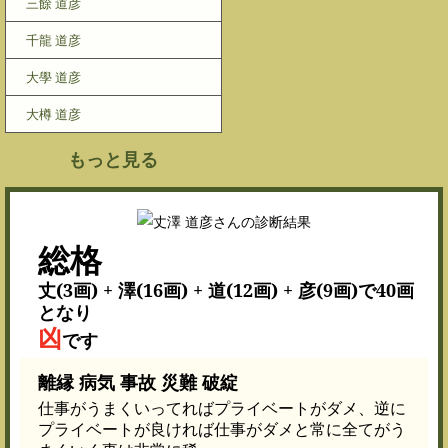
三餘 道彦
千龍 道彦
大學 道彦
大樽 道彦
もっと見る
総格
丈(3画) + 澤(16画) + 道(12画) + 彦(9画)で40画
となり
凶
です
離縁 病気 事故 災難 破綻
仕事がうまくいってればプライベートがダメ、逆に
プライベートが良ければ仕事がダメと常に全てがう