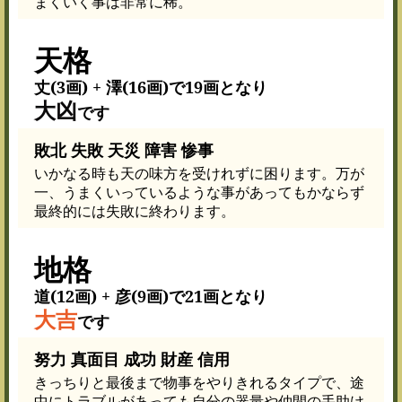
まくいく事は非常に稀。
天格
丈(3画) + 澤(16画)で19画となり
大凶
です
敗北 失敗 天災 障害 惨事
いかなる時も天の味方を受けれずに困ります。万が
一、うまくいっているような事があってもかならず
最終的には失敗に終わります。
地格
道(12画) + 彦(9画)で21画となり
大吉
です
努力 真面目 成功 財産 信用
きっちりと最後まで物事をやりきれるタイプで、途
中にトラブルがあっても自分の器量や仲間の手助け