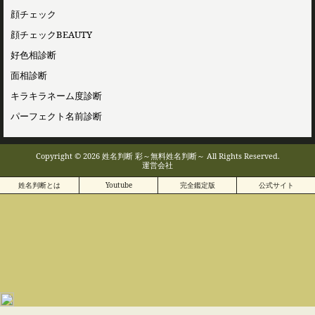
顔チェック
顔チェックBEAUTY
好色相診断
面相診断
キラキラネーム度診断
パーフェクト名前診断
Copyright © 2026 姓名判断 彩～無料姓名判断～ All Rights Reserved.
運営会社
姓名判断とは
Youtube
完全鑑定版
公式サイト