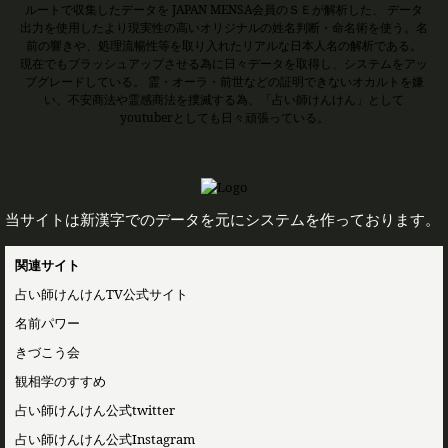
ルートで収集したデータを JAPAN MENSA会員のＳＥが解析した、 データ
出力を使用したより現実性の高いオリジナルの姓名判断・命名術を使う。名
前の響きや、処理流暢性等を取り入れたリアルな日本人名の解析である。
現在でもブラッシュアップさせる為に日々データを取得し、システムをアッ
プグレードしている。 霊・オーラ・前世などの証明できないオカルトを嫌
い、不安商法や霊感商法を撲滅する為、「占い師けんけん」として
youtuberとしても日々頑張っている。
当サイトは新漢字でのデータを元にシステムを作っております。
関連サイト
占い師けんけんTV公式サイト
名前パワー
きづこう会
観相学のすすめ
占い師けんけん公式twitter
占い師けんけん公式Instagram