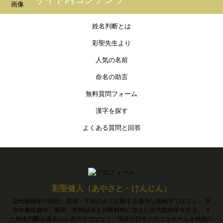
姓名判断とは
彩聖先生より
人気の名前
命名の助言
無料質問フォーム
漢字を探す
よくある質問と回答
彩聖健人（あやさと・けんじん）
近代観相学の開祖。面相・手相のみで占断する適当な観相学ではなく、 所
作や趣味趣向、服装、所持品等を判断材料に加えた近代観相学を作る。 ま
た姓名判断も過去の占術方法ではなく、現在の日本人のフルネームを独自の