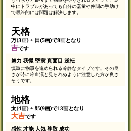
中にトラブルがあっても自分の器量や仲間の手助け
で最終的には問題は解決します。
天格
万(3画) + 田(5画)で8画となり
吉
です
努力 我慢 堅実 真面目 逆転
慎重に物事を進められる冷静なタイプです。その良
さが時に冷血漢と見られぬように注意した方が良さ
そうです。
地格
太(4画) + 郎(9画)で13画となり
大吉
です
感性 才能 人気 尊敬 成功