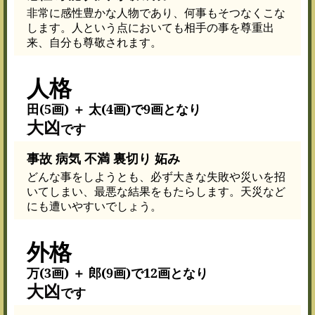
非常に感性豊かな人物であり、何事もそつなくこな
します。人という点においても相手の事を尊重出
来、自分も尊敬されます。
人格
田(5画) ＋ 太(4画)で9画となり
大凶
です
事故 病気 不満 裏切り 妬み
どんな事をしようとも、必ず大きな失敗や災いを招
いてしまい、最悪な結果をもたらします。天災など
にも遭いやすいでしょう。
外格
万(3画) ＋ 郎(9画)で12画となり
大凶
です