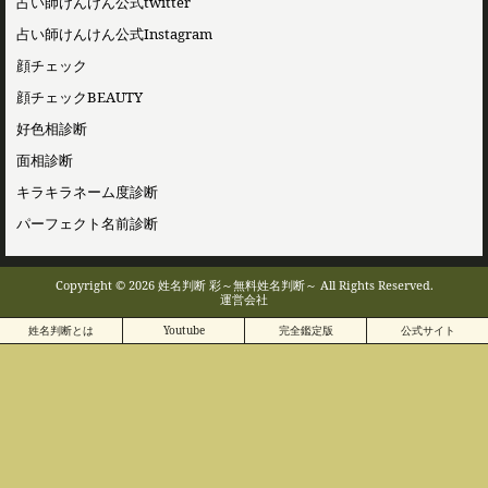
占い師けんけん公式twitter
占い師けんけん公式Instagram
顔チェック
顔チェックBEAUTY
好色相診断
面相診断
キラキラネーム度診断
パーフェクト名前診断
Copyright © 2026 姓名判断 彩～無料姓名判断～ All Rights Reserved.
運営会社
姓名判断とは
Youtube
完全鑑定版
公式サイト