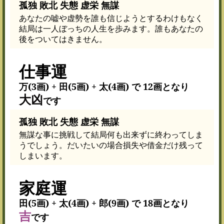
孤独 敗北 失態 虚栄 無謀
あなたの嘘や虚勢を誰も信じようとするわけもなく
結局は一人ぼっちの人生を歩みます。誰もあなたの
後をついてはきません。
仕事運
万(3画) + 田(5画) + 太(4画) で 12画となり
大凶
です
孤独 敗北 失態 虚栄 無謀
無謀な事に挑戦して結局何も出来ずに終わってしま
うでしょう。だいたいの場合損失や借金だけ残って
しまいます。
家庭運
田(5画) + 太(4画) + 郎(9画) で 18画となり
吉
です