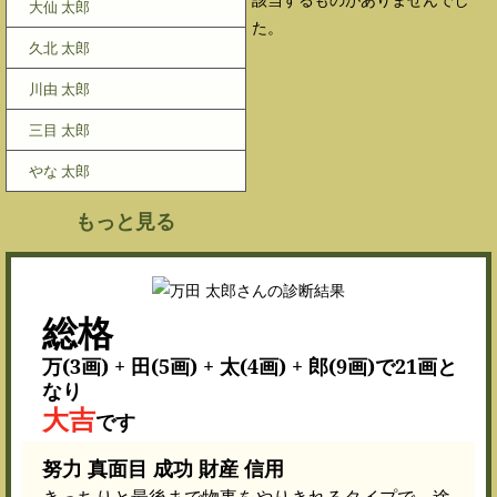
大仙 太郎
た。
久北 太郎
川由 太郎
三目 太郎
やな 太郎
もっと見る
総格
万(3画) + 田(5画) + 太(4画) + 郎(9画)で21画と
なり
大吉
です
努力 真面目 成功 財産 信用
きっちりと最後まで物事をやりきれるタイプで、途