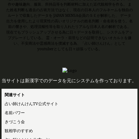
作や趣味趣向、服装、所持品等を判断材料に加えた近代観相学を作る。 ま
た姓名判断も過去の占術方法ではなく、現在の日本人のフルネームを独自の
ルートで収集したデータを JAPAN MENSA会員のＳＥが解析した、 データ
出力を使用したより現実性の高いオリジナルの姓名判断・命名術を使う。名
前の響きや、処理流暢性等を取り入れたリアルな日本人名の解析である。
現在でもブラッシュアップさせる為に日々データを取得し、システムをアッ
プグレードしている。 霊・オーラ・前世などの証明できないオカルトを嫌
い、不安商法や霊感商法を撲滅する為、「占い師けんけん」として
youtuberとしても日々頑張っている。
当サイトは新漢字でのデータを元にシステムを作っております。
関連サイト
占い師けんけんTV公式サイト
名前パワー
きづこう会
観相学のすすめ