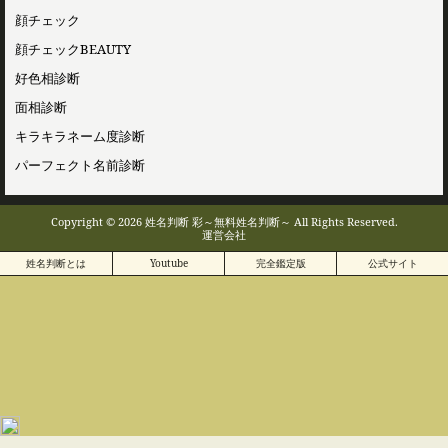
顔チェック
顔チェックBEAUTY
好色相診断
面相診断
キラキラネーム度診断
パーフェクト名前診断
Copyright © 2026 姓名判断 彩～無料姓名判断～ All Rights Reserved.
運営会社
姓名判断とは
Youtube
完全鑑定版
公式サイト