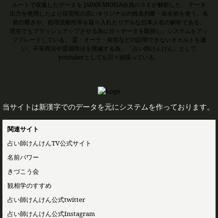
ルートで収集したデータを JAPAN MENSA会員のＳＥが解析した、 データ
出力を使用したより現実性の高いオリジナルの姓名判断・命名術を使う。名
前の響きや、処理流暢性等を取り入れたリアルな日本人名の解析である。
現在でもブラッシュアップさせる為に日々データを取得し、システムをアッ
プグレードしている。 霊・オーラ・前世などの証明できないオカルトを嫌
い、不安商法や霊感商法を撲滅する為、「占い師けんけん」として
youtuberとしても日々頑張っている。
当サイトは新漢字でのデータを元にシステムを作っております。
関連サイト
占い師けんけんTV公式サイト
名前パワー
きづこう会
観相学のすすめ
占い師けんけん公式twitter
占い師けんけん公式Instagram