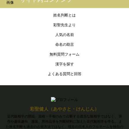
姓名判断とは
彩聖先生より
人気の名前
命名の助言
無料質問フォーム
漢字を探す
よくある質問と回答
彩聖健人（あやさと・けんじん）
近代観相学の開祖。面相・手相のみで占断する適当な観相学ではなく、 所
作や趣味趣向、服装、所持品等を判断材料に加えた近代観相学を作る。 ま
た姓名判断も過去の占術方法ではなく、現在の日本人のフルネームを独自の