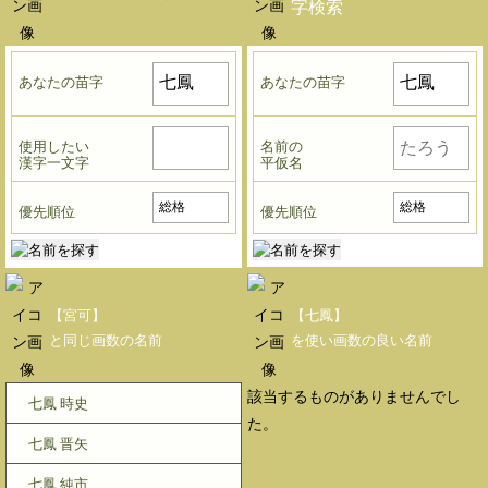
字検索
あなたの苗字
あなたの苗字
使用したい
名前の
漢字一文字
平仮名
優先順位
優先順位
【宮可】
【七鳳】
と同じ画数の名前
を使い画数の良い名前
該当するものがありませんでし
七鳳 時史
た。
七鳳 晋矢
七鳳 純市