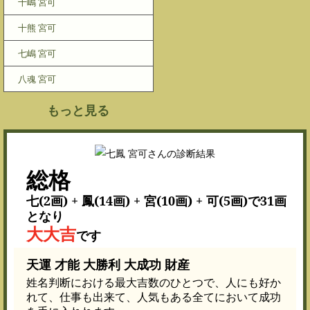
十嶋 宮可
十熊 宮可
七嶋 宮可
八魂 宮可
もっと見る
総格
七(2画) + 鳳(14画) + 宮(10画) + 可(5画)で31画
となり
大大吉
です
天運 才能 大勝利 大成功 財産
姓名判断における最大吉数のひとつで、人にも好か
れて、仕事も出来て、人気もある全てにおいて成功