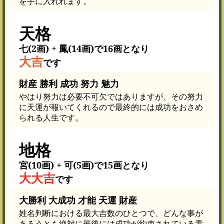
を手に入れれます。
天格
七(2画) + 鳳(14画)で16画となり
大吉
です
財産 勝利 成功 努力 魅力
やはり努力は必要不可欠ではありますが、その努力
に天運が報いてくれるので最終的には成功をおさめ
られる人生です。
地格
宮(10画) + 可(5画)で15画となり
大大吉
です
大勝利 大成功 才能 天運 財産
姓名判断における最大吉数のひとつで、どんな事が
あろうとも絶対に最後には成功が約束されている素