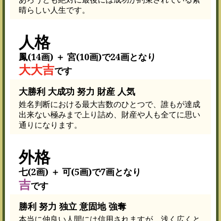
晴らしい人生です。
人格
鳳(14画) ＋ 宮(10画)で24画となり
大大吉
です
大勝利 大成功 努力 財産 人気
姓名判断における最大吉数のひとつで、誰もが達成
出来ない極みまで上り詰め、財産や人も全てに思い
通りになります。
外格
七(2画) ＋ 可(5画)で7画となり
吉
です
勝利 努力 独立 意固地 強奪
本当に仲良い人間には信用されますが、浅く広くと