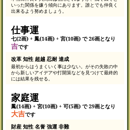
いった関係を嫌う傾向にあります。誰とでも仲良く
出来るよう努めましょう。
仕事運
七(2画) + 鳳(14画) + 宮(10画) で 26画となり
吉
です
改革 知性 超越 忍耐 達成
最初からはうまくいく事は少ない。がその失敗の中
から新しいアイデアや打開策などを見つけて最終的
には結果を残せる。
家庭運
鳳(14画) + 宮(10画) + 可(5画) で 29画となり
大吉
です
財産 知性 名誉 強運 非難