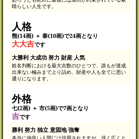
晴らしい人生です。
人格
熊(14画) ＋ 泰(10画)で24画となり
大大吉
です
大勝利 大成功 努力 財産 人気
姓名判断における最大吉数のひとつで、誰もが達成
出来ない極みまで上り詰め、財産や人も全てに思い
通りになります。
外格
七(2画) ＋ 市(5画)で7画となり
吉
です
勝利 努力 独立 意固地 強奪
本当に仲良い人間には信用されますが、浅く広くと