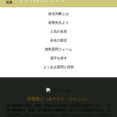
姓名判断とは
彩聖先生より
人気の名前
命名の助言
無料質問フォーム
漢字を探す
よくある質問と回答
彩聖健人（あやさと・けんじん）
近代観相学の開祖。面相・手相のみで占断する適当な観相学ではなく、 所
作や趣味趣向、服装、所持品等を判断材料に加えた近代観相学を作る。 ま
た姓名判断も過去の占術方法ではなく、現在の日本人のフルネームを独自の