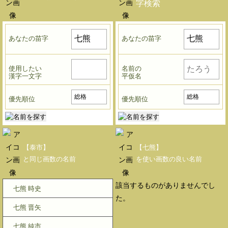
字検索
あなたの苗字
あなたの苗字
使用したい
名前の
漢字一文字
平仮名
優先順位
優先順位
【泰市】
【七熊】
と同じ画数の名前
を使い画数の良い名前
該当するものがありませんでし
七熊 時史
た。
七熊 晋矢
七熊 純市