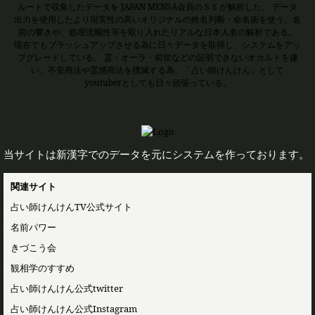
ルートで収集したデータを JAPAN MENSA会員のＳＥが解析した、 データ
出力を使用したより現実性の高いオリジナルの姓名判断・命名術を使う。名
前の響きや、処理流暢性等を取り入れたリアルな日本人名の解析である。
現在でもブラッシュアップさせる為に日々データを取得し、システムをアッ
プグレードしている。 霊・オーラ・前世などの証明できないオカルトを嫌
い、不安商法や霊感商法を撲滅する為、「占い師けんけん」として
youtuberとしても日々頑張っている。
当サイトは新漢字でのデータを元にシステムを作っております。
関連サイト
占い師けんけんTV公式サイト
名前パワー
きづこう会
観相学のすすめ
占い師けんけん公式twitter
占い師けんけん公式Instagram