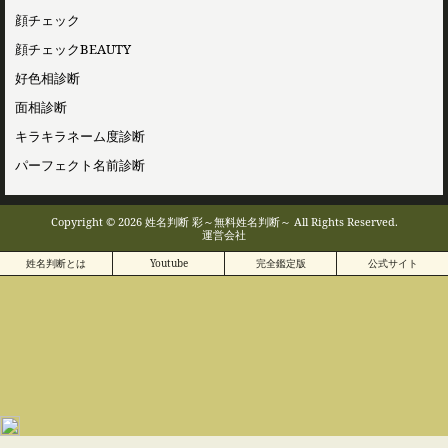
顔チェック
顔チェックBEAUTY
好色相診断
面相診断
キラキラネーム度診断
パーフェクト名前診断
Copyright © 2026 姓名判断 彩～無料姓名判断～ All Rights Reserved.
運営会社
姓名判断とは
Youtube
完全鑑定版
公式サイト