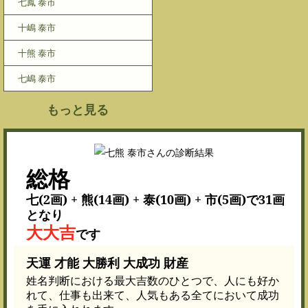
七鳳 泰市
十嶋 泰市
十熊 泰市
七嶋 泰市
もっと見る
総格
七(2画) + 熊(14画) + 泰(10画) + 市(5画)で31画
となり
大大吉
です
天運 才能 大勝利 大成功 財産
姓名判断における最大吉数のひとつで、人にも好か
れて、仕事も出来て、人気もある全てにおいて成功