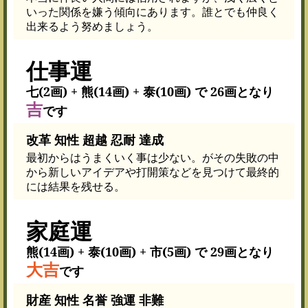
いった関係を嫌う傾向にあります。誰とでも仲良く
出来るよう努めましょう。
仕事運
七(2画) + 熊(14画) + 泰(10画) で 26画となり
吉
です
改革 知性 超越 忍耐 達成
最初からはうまくいく事は少ない。がその失敗の中
から新しいアイデアや打開策などを見つけて最終的
には結果を残せる。
家庭運
熊(14画) + 泰(10画) + 市(5画) で 29画となり
大吉
です
財産 知性 名誉 強運 非難