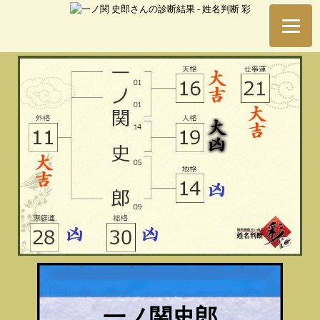
一ノ関史郎