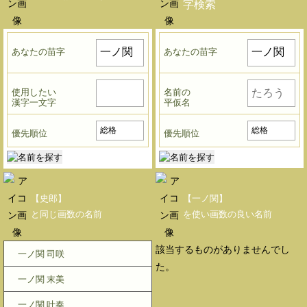
字検索
あなたの苗字
あなたの苗字
使用したい
名前の
漢字一文字
平仮名
優先順位
優先順位
【史郎】
【一ノ関】
と同じ画数の名前
を使い画数の良い名前
該当するものがありませんでし
一ノ関 司咲
た。
一ノ関 末美
一ノ関 叶奏