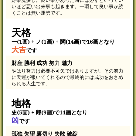
いほど悪い出来事も起きます。一環して良い事が続
くことは無い運勢です。
天格
一(1画) + ノ(1画) + 関(14画)で16画となり
大吉
です
財産 勝利 成功 努力 魅力
やはり努力は必要不可欠ではありますが、その努力
に天運が報いてくれるので最終的には成功をおさめ
られる人生です。
地格
史(5画) + 郎(9画)で14画となり
凶
です
孤独 失望 裏切り 失敗 破綻