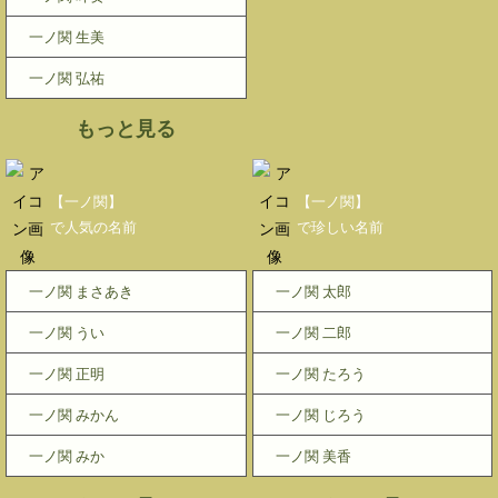
一ノ関 生美
一ノ関 弘祐
もっと見る
【一ノ関】
【一ノ関】
で人気の名前
で珍しい名前
一ノ関 まさあき
一ノ関 太郎
一ノ関 うい
一ノ関 二郎
一ノ関 正明
一ノ関 たろう
一ノ関 みかん
一ノ関 じろう
一ノ関 みか
一ノ関 美香