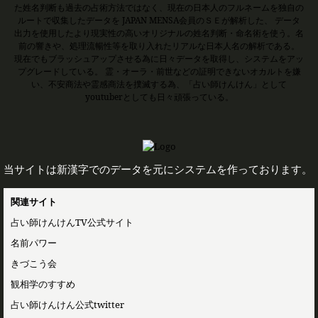
た姓名判断も過去の占術方法ではなく、現在の日本人のフルネームを独自の
ルートで収集したデータを JAPAN MENSA会員のＳＥが解析した、 データ
出力を使用したより現実性の高いオリジナルの姓名判断・命名術を使う。名
前の響きや、処理流暢性等を取り入れたリアルな日本人名の解析である。
現在でもブラッシュアップさせる為に日々データを取得し、システムをアッ
プグレードしている。 霊・オーラ・前世などの証明できないオカルトを嫌
い、不安商法や霊感商法を撲滅する為、「占い師けんけん」として
youtuberとしても日々頑張っている。
当サイトは新漢字でのデータを元にシステムを作っております。
関連サイト
占い師けんけんTV公式サイト
名前パワー
きづこう会
観相学のすすめ
占い師けんけん公式twitter