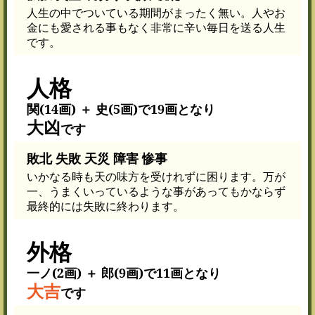
人生の中でついている期間がまったく無い。人やお
金にも愛される事もなく非常に辛い毎日を送る人生
です。
人格
関(14画) ＋ 史(5画)で19画となり
大凶
です
敗北 失敗 天災 障害 惨事
いかなる時も天の味方を受けれずに困ります。万が
一、うまくいっているような事があってもかならず
最終的には失敗に終わります。
外格
一ノ(2画) ＋ 郎(9画)で11画となり
大吉
です