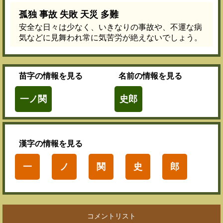
孤独 事故 失敗 天災 多難
安全な日々は少なく、いきなりの事故や、不運な病
気などに見舞われ常に気苦労が絶えないでしょう。
苗字
の情報を見る
名前
の情報を見る
一ノ関
史郎
漢字
の情報を見る
一
ノ
関
史
郎
コメントリスト