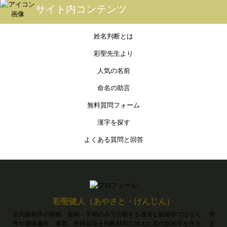
サイト内コンテンツ
姓名判断とは
彩聖先生より
人気の名前
命名の助言
無料質問フォーム
漢字を探す
よくある質問と回答
彩聖健人（あやさと・けんじん）
近代観相学の開祖。面相・手相のみで占断する適当な観相学ではなく、 所
作や趣味趣向、服装、所持品等を判断材料に加えた近代観相学を作る。 ま