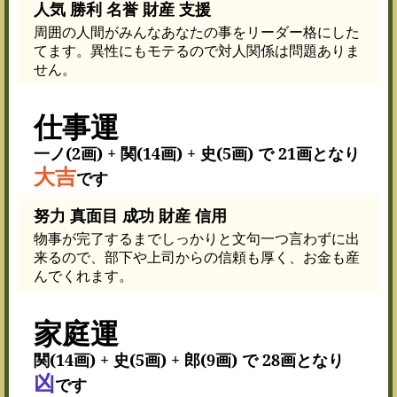
人気 勝利 名誉 財産 支援
周囲の人間がみんなあなたの事をリーダー格にした
てます。異性にもモテるので対人関係は問題ありま
せん。
仕事運
一ノ(2画) + 関(14画) + 史(5画) で 21画となり
大吉
です
努力 真面目 成功 財産 信用
物事が完了するまでしっかりと文句一つ言わずに出
来るので、部下や上司からの信頼も厚く、お金も産
んでくれます。
家庭運
関(14画) + 史(5画) + 郎(9画) で 28画となり
凶
です