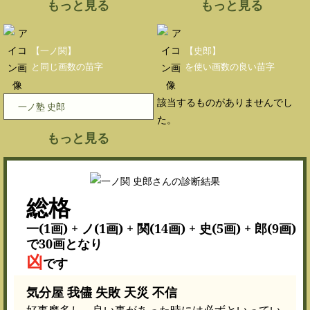
もっと見る
もっと見る
【一ノ関】
【史郎】
と同じ画数の苗字
を使い画数の良い苗字
該当するものがありませんでし
一ノ塾 史郎
た。
もっと見る
総格
一(1画) + ノ(1画) + 関(14画) + 史(5画) + 郎(9画)
で30画となり
凶
です
気分屋 我儘 失敗 天災 不信
好事魔多し。良い事があった時には必ずといってい