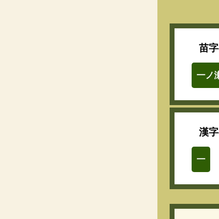
苗字
一ノ
漢字
一