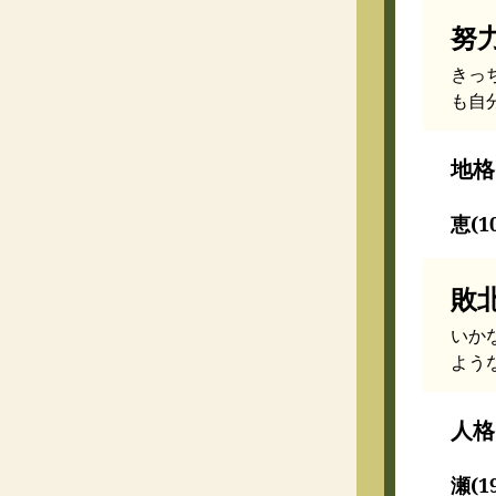
努
きっ
も自
地格
恵(1
敗
いか
よう
人格
瀬(1