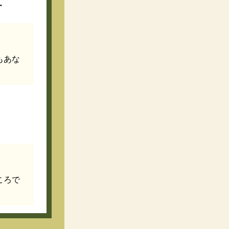
す
もあな
ころで