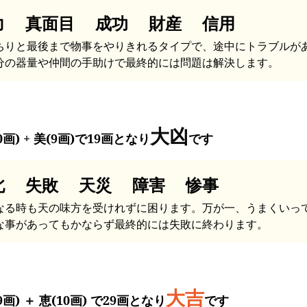
力 真面目 成功 財産 信用
ちりと最後まで物事をやりきれるタイプで、途中にトラブルが
分の器量や仲間の手助けで最終的には問題は解決します。
大凶
0画) + 美(9画)で19画となり
です
北 失敗 天災 障害 惨事
なる時も天の味方を受けれずに困ります。万が一、うまくいっ
な事があってもかならず最終的には失敗に終わります。
大吉
9画) ＋ 恵(10画) で29画となり
です