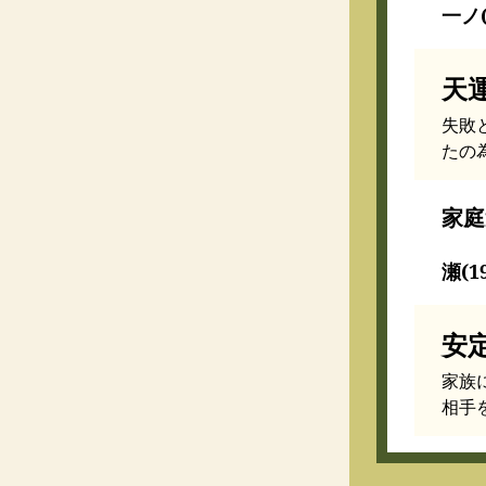
一ノ(
天
失敗
たの
家庭
瀬(1
安
家族
相手