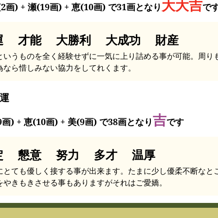
大大吉
2画) + 瀬(19画) + 恵(10画) で31画となり
で
運 才能 大勝利 大成功 財産
というものを全く経験せずに一気に上り詰める事が可能。周り
為なら惜しみない協力をしてれくます。
運
吉
9画) + 恵(10画) + 美(9画) で38画となり
です
定 懇意 努力 多才 温厚
にとても優しく接する事が出来ます。たまに少し優柔不断なと
をやきもきさせる事もありますがそれはご愛嬌。