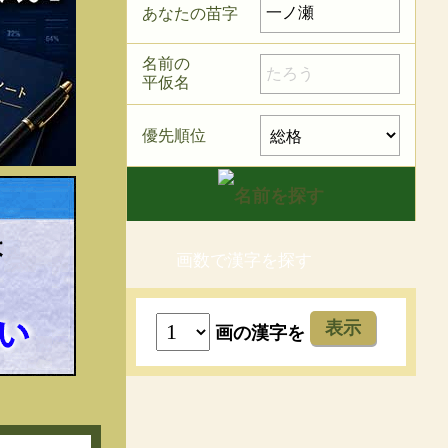
あなたの苗字
名前の
平仮名
優先順位
画数で漢字を探す
表示
画の漢字を