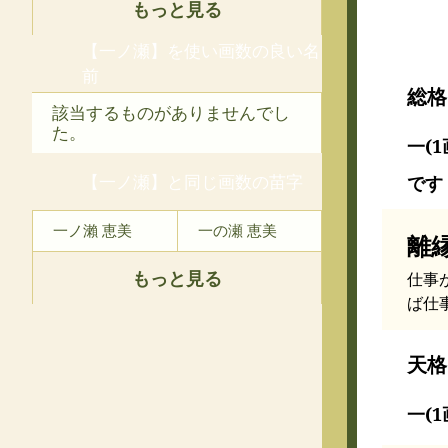
もっと見る
【一ノ瀬】を使い画数の良い名
前
総格
該当するものがありませんでし
た。
一(1
【一ノ瀬】と同じ画数の苗字
です
一ノ瀨 恵美
一の瀬 恵美
離
もっと見る
仕事
ば仕
天格
一(1