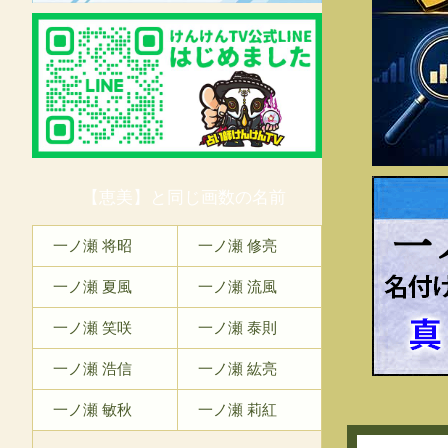
【恵美】と同じ画数の名前
一
一ノ瀬 将昭
一ノ瀬 修亮
一ノ瀬 夏風
一ノ瀬 流風
一ノ瀬 笑咲
一ノ瀬 泰則
一ノ瀬 浩信
一ノ瀬 紘亮
一ノ瀬 敏秋
一ノ瀬 莉紅