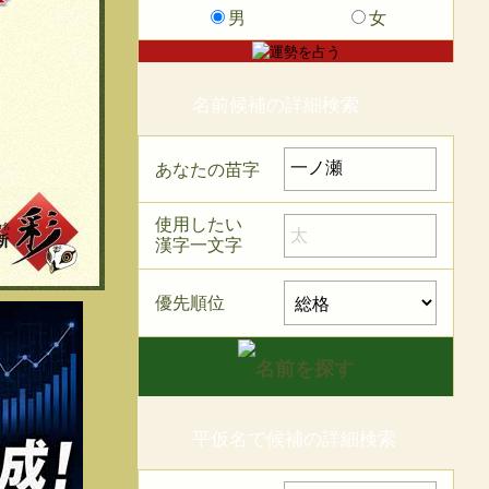
男
女
名前候補の詳細検索
あなたの苗字
使用したい
漢字一文字
優先順位
平仮名で候補の詳細検索