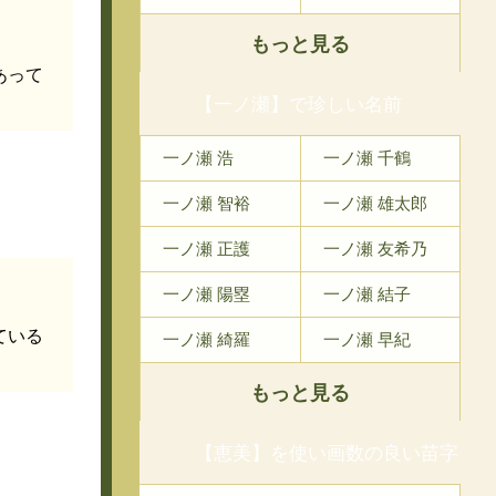
もっと見る
あって
【一ノ瀬】で珍しい名前
一ノ瀬 浩
一ノ瀬 千鶴
一ノ瀬 智裕
一ノ瀬 雄太郎
一ノ瀬 正護
一ノ瀬 友希乃
一ノ瀬 陽塁
一ノ瀬 結子
ている
一ノ瀬 綺羅
一ノ瀬 早紀
もっと見る
【恵美】を使い画数の良い苗字