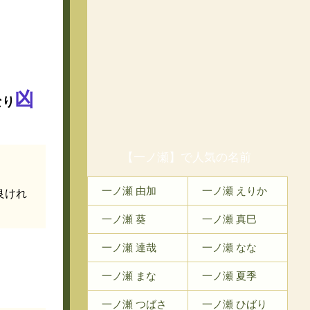
凶
なり
【一ノ瀬】で人気の名前
一ノ瀬 由加
一ノ瀬 えりか
良けれ
一ノ瀬 葵
一ノ瀬 真巳
一ノ瀬 達哉
一ノ瀬 なな
一ノ瀬 まな
一ノ瀬 夏季
一ノ瀬 つばさ
一ノ瀬 ひばり