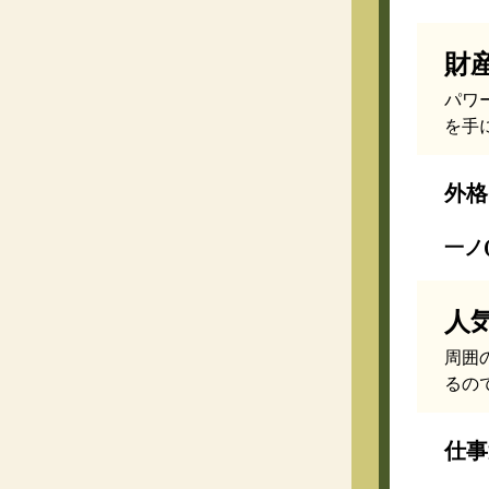
財
パワ
を手
外格
一ノ(
人
周囲
るの
仕事