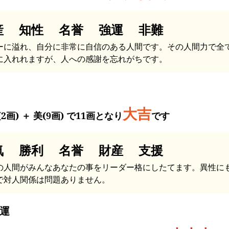
産 知性 名誉 強運 非難
ーに溢れ、自分に非常に自信のある人間です。その人間力で全
に入れれますが、人への感謝を忘れがちです。
大吉
2画) ＋ 美(9画) で11画となり
です
気 勝利 名誉 財産 支援
の人間がみんなあなたの事をリーダー格にしたてます。異性に
で対人関係は問題ありません。
運