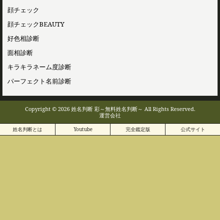
顔チェック
顔チェックBEAUTY
好色相診断
面相診断
キラキラネーム度診断
パーフェクト名前診断
Copyright © 2026 姓名判断 彩～無料姓名判断～ All Rights Reserved.
運営会社
姓名判断とは
Youtube
完全鑑定版
公式サイト