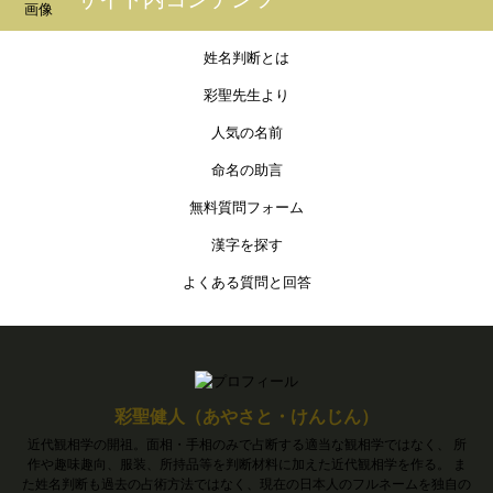
姓名判断とは
彩聖先生より
人気の名前
命名の助言
無料質問フォーム
漢字を探す
よくある質問と回答
彩聖健人（あやさと・けんじん）
近代観相学の開祖。面相・手相のみで占断する適当な観相学ではなく、 所
作や趣味趣向、服装、所持品等を判断材料に加えた近代観相学を作る。 ま
た姓名判断も過去の占術方法ではなく、現在の日本人のフルネームを独自の