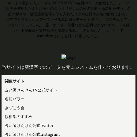
ルートで収集したデータを JAPAN MENSA会員のＳＥが解析した、 データ
出力を使用したより現実性の高いオリジナルの姓名判断・命名術を使う。名
前の響きや、処理流暢性等を取り入れたリアルな日本人名の解析である。
現在でもブラッシュアップさせる為に日々データを取得し、システムをアッ
プグレードしている。 霊・オーラ・前世などの証明できないオカルトを嫌
い、不安商法や霊感商法を撲滅する為、「占い師けんけん」として
youtuberとしても日々頑張っている。
当サイトは新漢字でのデータを元にシステムを作っております。
関連サイト
占い師けんけんTV公式サイト
名前パワー
きづこう会
観相学のすすめ
占い師けんけん公式twitter
占い師けんけん公式Instagram