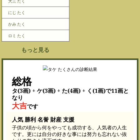
大三 たく
にじ たく
かみ たく
ロミ たく
もっと見る
総格
タ(3画) + ケ(3画) + た(4画) + く(1画)で11画と
なり
大吉
です
人気 勝利 名誉 財産 支援
子供の頃から何をやっても成功する、人気者の人生
です。更には自分の好きな事には努力も忘れない抜