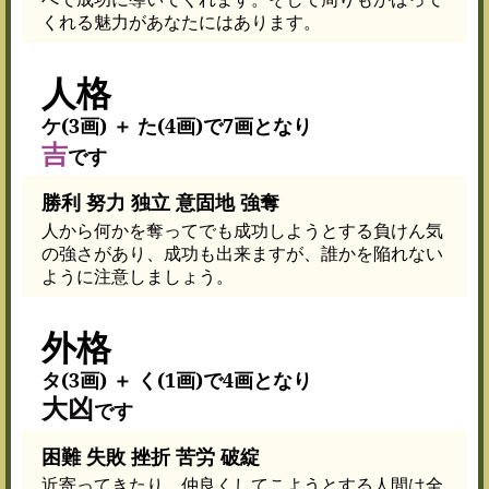
くれる魅力があなたにはあります。
人格
ケ(3画) ＋ た(4画)で7画となり
吉
です
勝利 努力 独立 意固地 強奪
人から何かを奪ってでも成功しようとする負けん気
の強さがあり、成功も出来ますが、誰かを陥れない
ように注意しましょう。
外格
タ(3画) ＋ く(1画)で4画となり
大凶
です
困難 失敗 挫折 苦労 破綻
近寄ってきたり、仲良くしてこようとする人間は全