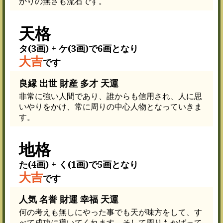
かりの無さも流石です。
天格
タ(3画) + ケ(3画)で6画となり
大吉
です
良縁 出世 財産 多才 天運
非常に強い人間であり、誰からも信用され、人に思
いやりをかけ、常に周りの中心人物となっていきま
す。
地格
た(4画) + く(1画)で5画となり
大吉
です
人気 名誉 財運 幸福 天運
何の考えも無しにやった事でも天が味方をして、す
べて成功に導いてくれます。そして周りもかばって