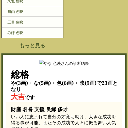
久北 色映
川由 色映
三目 色映
みほ 色映
もっと見る
総格
や(3画) + な(5画) + 色(6画) + 映(9画)で23画と
なり
大吉
です
財産 名誉 支援 良縁 多才
いい人に恵まれて自分の才覚も助け、大きな成功を
得る事が可能。またその成功で人々に振る舞い人気