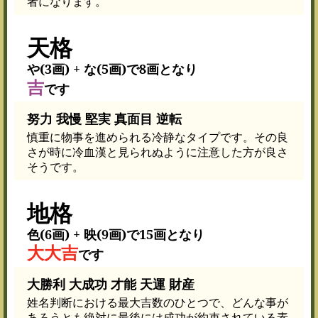
者になります。
天格
や(3画) + な(5画)で8画となり
吉
です
努力 我慢 堅実 真面目 逆転
慎重に物事を進められる冷静なタイプです。その良
さが時に冷血漢と見られぬように注意した方が良さ
そうです。
地格
色(6画) + 映(9画)で15画となり
大大吉
です
大勝利 大成功 才能 天運 財産
姓名判断における最大吉数のひとつで、どんな事が
あろうとも絶対に最後には成功が約束されている素