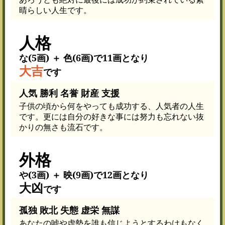
晴らしい人生です。
人格
な(5画) ＋ 色(6画)で11画となり
大吉
です
人気 勝利 名誉 財産 支援
子供の頃から何をやっても成功する、人気者の人生
です。更には自分の好きな事には努力も忘れない抜
かりの無さも流石です。
外格
や(3画) ＋ 映(9画)で12画となり
大凶
です
孤独 敗北 失態 虚栄 無謀
あなたの嘘や虚勢を誰も信じようとするわけもなく