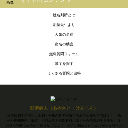
姓名判断とは
彩聖先生より
人気の名前
命名の助言
無料質問フォーム
漢字を探す
よくある質問と回答
彩聖健人（あやさと・けんじん）
近代観相学の開祖。面相・手相のみで占断する適当な観相学ではなく、 所
作や趣味趣向、服装、所持品等を判断材料に加えた近代観相学を作る。 ま
た姓名判断も過去の占術方法ではなく、現在の日本人のフルネームを独自の