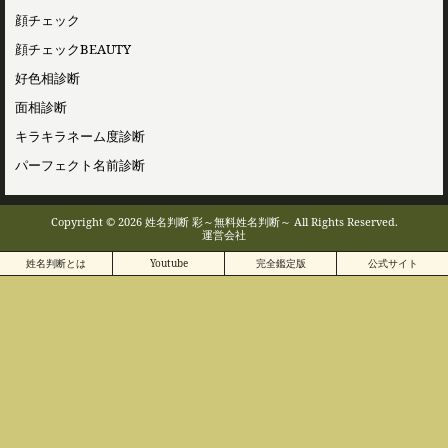
顔チェック
顔チェックBEAUTY
好色相診断
面相診断
キラキラネーム度診断
パーフェクト名前診断
Copyright © 2026 姓名判断 彩～無料姓名判断～ All Rights Reserved.
運営会社
姓名判断とは
Youtube
完全鑑定版
公式サイト