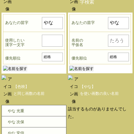
字検索
あなたの苗字
あなたの苗字
使用したい
名前の
漢字一文字
平仮名
優先順位
優先順位
【色映】
【やな】
と同じ画数の名前
を使い画数の良い名前
該当するものがありませんでし
やな 光重
た。
やな 次保
やな 安信