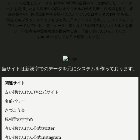
ルートで収集したデータを JAPAN MENSA会員のＳＥが解析した、 データ
出力を使用したより現実性の高いオリジナルの姓名判断・命名術を使う。名
前の響きや、処理流暢性等を取り入れたリアルな日本人名の解析である。
現在でもブラッシュアップさせる為に日々データを取得し、システムをアッ
プグレードしている。 霊・オーラ・前世などの証明できないオカルトを嫌
い、不安商法や霊感商法を撲滅する為、「占い師けんけん」として
youtuberとしても日々頑張っている。
当サイトは新漢字でのデータを元にシステムを作っております。
関連サイト
占い師けんけんTV公式サイト
名前パワー
きづこう会
観相学のすすめ
占い師けんけん公式twitter
占い師けんけん公式Instagram