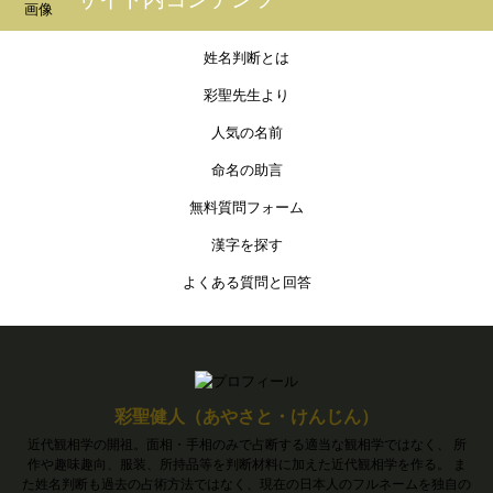
姓名判断とは
彩聖先生より
人気の名前
命名の助言
無料質問フォーム
漢字を探す
よくある質問と回答
彩聖健人（あやさと・けんじん）
近代観相学の開祖。面相・手相のみで占断する適当な観相学ではなく、 所
作や趣味趣向、服装、所持品等を判断材料に加えた近代観相学を作る。 ま
た姓名判断も過去の占術方法ではなく、現在の日本人のフルネームを独自の