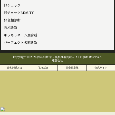
顔チェック
顔チェックBEAUTY
好色相診断
面相診断
キラキラネーム度診断
パーフェクト名前診断
Copyright © 2026 姓名判断 彩～無料姓名判断～ All Rights Reserved.
運営会社
姓名判断とは
Youtube
完全鑑定版
公式サイト