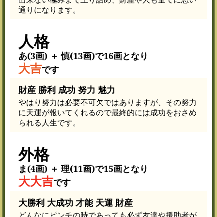
通りになります。
人格
あ(3画) ＋ 慎(13画)で16画となり
大吉
です
財産 勝利 成功 努力 魅力
やはり努力は必要不可欠ではありますが、その努力
に天運が報いてくれるので最終的には成功をおさめ
られる人生です。
外格
ま(4画) ＋ 理(11画)で15画となり
大大吉
です
大勝利 大成功 才能 天運 財産
どんなにピンチの時であっても必ず友達や援助者が