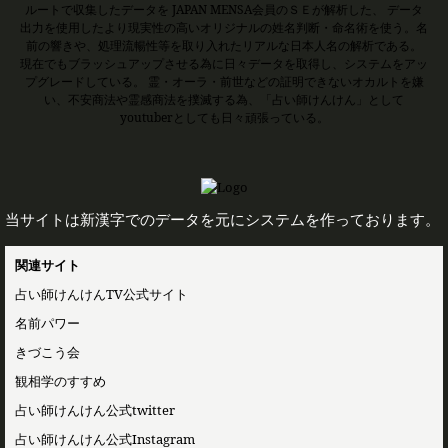
ルートで収集したデータを JAPAN MENSA会員のＳＥが解析した、 データ
出力を使用したより現実性の高いオリジナルの姓名判断・命名術を使う。名
前の響きや、処理流暢性等を取り入れたリアルな日本人名の解析である。
現在でもブラッシュアップさせる為に日々データを取得し、システムをアッ
プグレードしている。 霊・オーラ・前世などの証明できないオカルトを嫌
い、不安商法や霊感商法を撲滅する為、「占い師けんけん」として
youtuberとしても日々頑張っている。
当サイトは新漢字でのデータを元にシステムを作っております。
関連サイト
占い師けんけんTV公式サイト
名前パワー
きづこう会
観相学のすすめ
占い師けんけん公式twitter
占い師けんけん公式Instagram