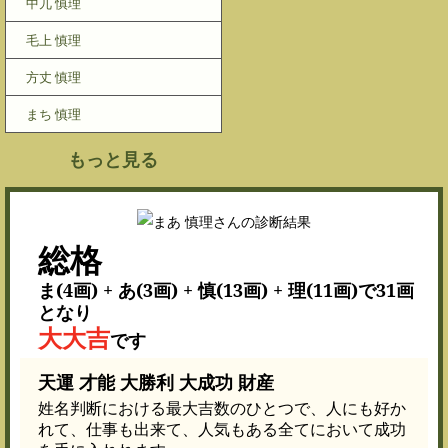
中兀 慎理
毛上 慎理
方丈 慎理
まち 慎理
もっと見る
総格
ま(4画) + あ(3画) + 慎(13画) + 理(11画)で31画
となり
大大吉
です
天運 才能 大勝利 大成功 財産
姓名判断における最大吉数のひとつで、人にも好か
れて、仕事も出来て、人気もある全てにおいて成功