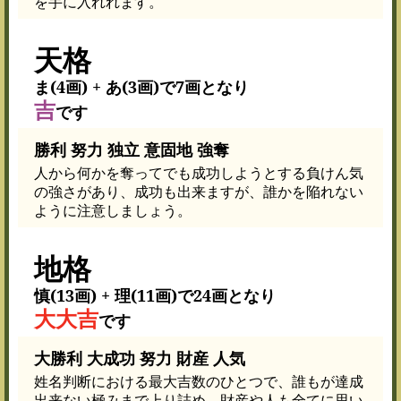
を手に入れれます。
天格
ま(4画) + あ(3画)で7画となり
吉
です
勝利 努力 独立 意固地 強奪
人から何かを奪ってでも成功しようとする負けん気
の強さがあり、成功も出来ますが、誰かを陥れない
ように注意しましょう。
地格
慎(13画) + 理(11画)で24画となり
大大吉
です
大勝利 大成功 努力 財産 人気
姓名判断における最大吉数のひとつで、誰もが達成
出来ない極みまで上り詰め、財産や人も全てに思い