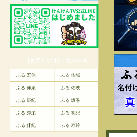
【伸美】と同じ画数の名前
ふ
ふる 宏信
ふる 佑城
ふる 伸泉
ふる 佑映
ふる 辰紀
ふる 坂巻
ふる 秀栄
ふる 初紀
ふる 伴紀
ふる 寿玲