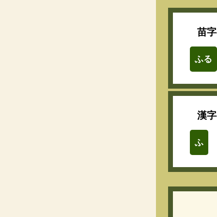
苗字
ふる
漢字
ふ