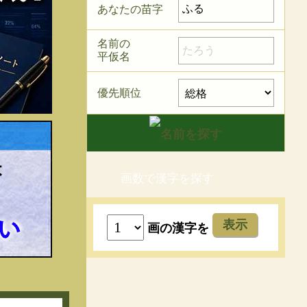
あなたの苗字
名前の
平仮名
優先順位
画数で漢字を探す
表示
画の漢字を