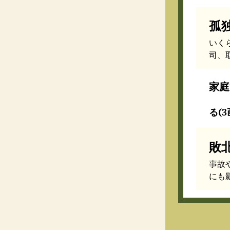
孤
いく
司、
家庭
る(3
敗
事故
にも