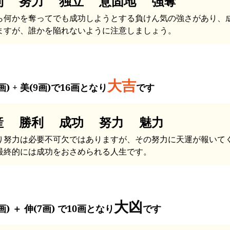
利 努力 独立 意固地 強奪
ら何かを奪ってでも成功しようとする負けん気の強さがあり、
ますが、誰かを陥れないように注意しましょう。
大吉
画) + 美(9画)で16画となり
です
産 勝利 成功 努力 魅力
り努力は必要不可欠ではありますが、その努力に天運が報いて
最終的には成功をおさめられる人生です。
大凶
画) ＋ 伸(7画) で10画となり
です