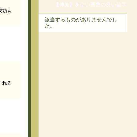
【伸美】を使い画数の良い苗字
成功も
該当するものがありませんでし
た。
くれる