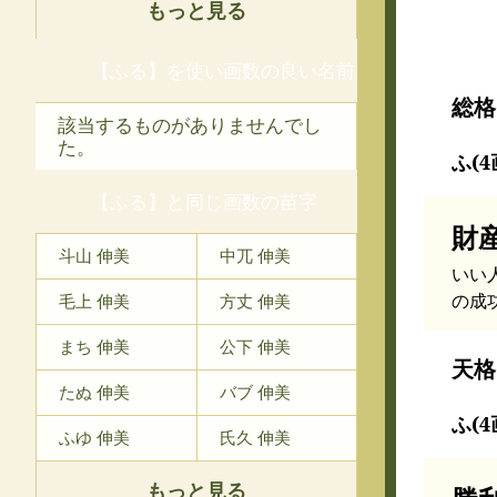
もっと見る
【ふる】を使い画数の良い名前
総格
該当するものがありませんでし
た。
ふ(4
【ふる】と同じ画数の苗字
財
斗山 伸美
中兀 伸美
いい
の成
毛上 伸美
方丈 伸美
まち 伸美
公下 伸美
天格
たぬ 伸美
バブ 伸美
ふ(4
ふゆ 伸美
氏久 伸美
もっと見る