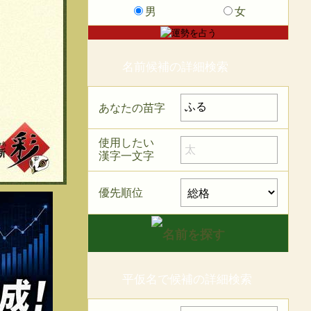
男
女
名前候補の詳細検索
あなたの苗字
使用したい
漢字一文字
優先順位
平仮名で候補の詳細検索