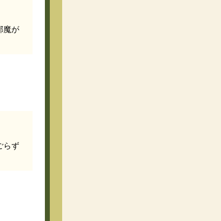
邪魔が
ごらず