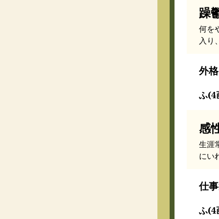
躁
何を
入り
外格
ふ(4
感
生涯
にい
仕事
ふ(4