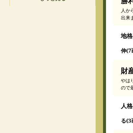
勝
人か
出来
地格
伸(7
財
やは
ので
人格
る(3