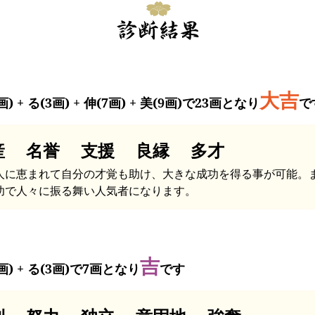
大吉
画) + る(3画) + 伸(7画) + 美(9画)で23画となり
で
産 名誉 支援 良縁 多才
人に恵まれて自分の才覚も助け、大きな成功を得る事が可能。
功で人々に振る舞い人気者になります。
吉
画) + る(3画)で7画となり
です