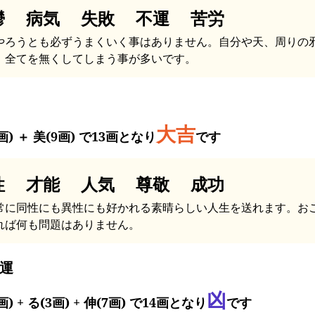
鬱 病気 失敗 不運 苦労
やろうとも必ずうまくいく事はありません。自分や天、周りの
、全てを無くしてしまう事が多いです。
大吉
画) ＋ 美(9画) で13画となり
です
性 才能 人気 尊敬 成功
常に同性にも異性にも好かれる素晴らしい人生を送れます。お
れば何も問題はありません。
運
凶
画) + る(3画) + 伸(7画) で14画となり
です