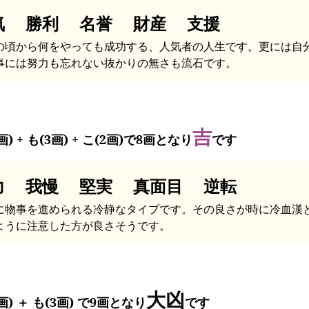
気 勝利 名誉 財産 支援
の頃から何をやっても成功する、人気者の人生です。更には自
事には努力も忘れない抜かりの無さも流石です。
吉
画) + も(3画) + こ(2画)で8画となり
です
力 我慢 堅実 真面目 逆転
に物事を進められる冷静なタイプです。その良さが時に冷血漢
ように注意した方が良さそうです。
大凶
画) ＋ も(3画) で9画となり
です