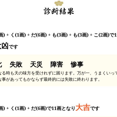
画) + く(1画) + だ(6画) + も(3画) + も(3画) + こ(2画)
大凶
です
北 失敗 天災 障害 惨事
なる時も天の味方を受けれずに困ります。万が一、うまくいっ
な事があってもかならず最終的には失敗に終わります。
大吉
画) + く(1画) + だ(6画)で11画となり
です