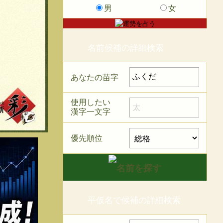
男
女
名前候補の詳細検索
あなたの苗字
使用したい
漢字一文字
優先順位
平仮名で候補の詳細検索