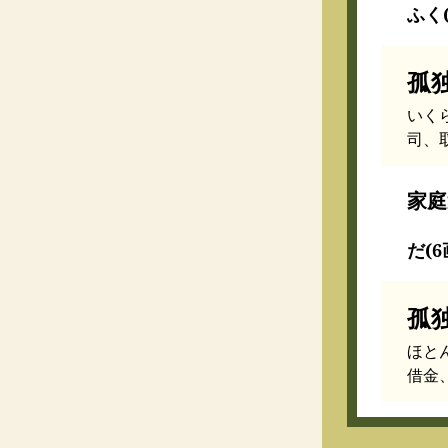
ふく(
孤
いく
司、
家庭
だ(6
孤
ほと
借金