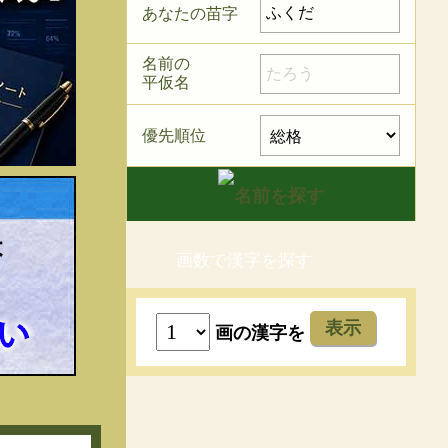
あなたの苗字
名前の
平仮名
優先順位
画数で漢字を探す
表示
画の漢字を