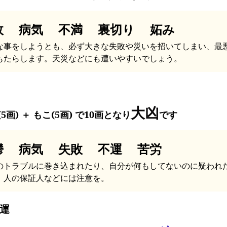
故 病気 不満 裏切り 妬み
な事をしようとも、必ず大きな失敗や災いを招いてしまい、最
もたらします。天災などにも遭いやすいでしょう。
大凶
5画) ＋ もこ(5画) で10画となり
です
鬱 病気 失敗 不運 苦労
のトラブルに巻き込まれたり、自分が何もしてないのに疑われ
。人の保証人などには注意を。
運