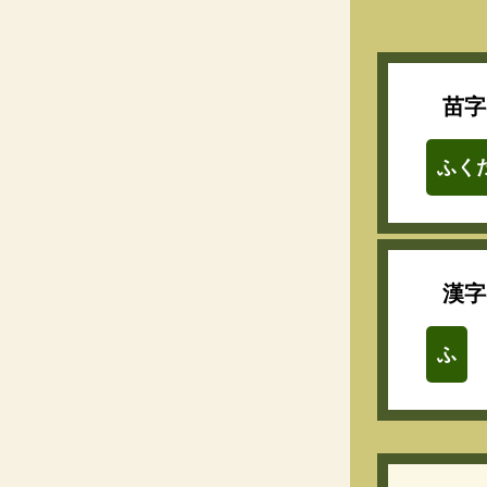
苗字
ふく
漢字
ふ