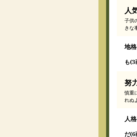
人
子供
きな
地格
も(3
努
慎重
れぬ
人格
だ(6