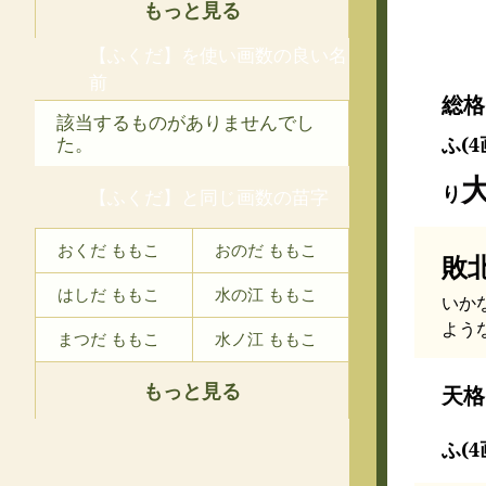
もっと見る
【ふくだ】を使い画数の良い名
前
総格
該当するものがありませんでし
ふ(4
た。
り
【ふくだ】と同じ画数の苗字
おくだ ももこ
おのだ ももこ
敗
はしだ ももこ
水の江 ももこ
いか
よう
まつだ ももこ
水ノ江 ももこ
もっと見る
天格
ふ(4