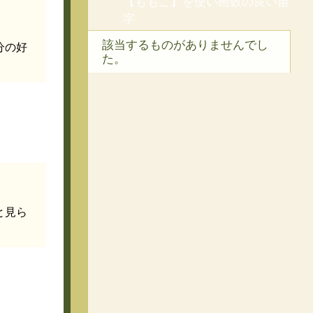
【ももこ】を使い画数の良い苗
字
該当するものがありませんでし
分の好
た。
と見ら