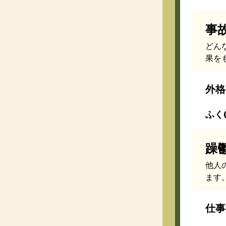
事
どん
果を
外格
ふく(
躁
他人
ます
仕事